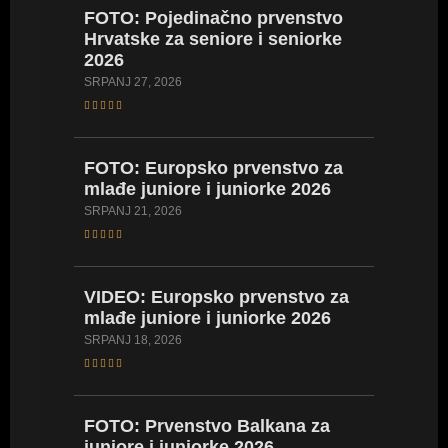
FOTO: Pojedinačno prvenstvo
FOTO: 
Hrvatske za seniore i seniorke
Hrvatsk
2026
2026
SRPANJ 27, 2026
LIPANJ 23,
FOTO: Europsko prvenstvo za
VIDEO:
mlađe juniore i juniorke 2026
Hrvatsk
kadetki
SRPANJ 21, 2026
kadetki
LIPANJ 17,
VIDEO: Europsko prvenstvo za
mlađe juniore i juniorke 2026
FOTO: 
SRPANJ 18, 2026
Hrvatsk
kadetki
kadetki
FOTO: Prvenstvo Balkana za
LIPANJ 16,
juniore i juniorke 2026