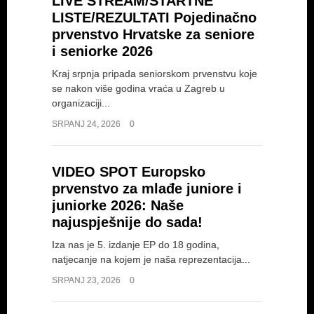
LIVE STREAM/STARTNE
LISTE/REZULTATI Pojedinačno
prvenstvo Hrvatske za seniore
i seniorke 2026
Kraj srpnja pripada seniorskom prvenstvu koje
se nakon više godina vraća u Zagreb u
organizaciji...
SRPANJ 24, 2026
0
VIDEO SPOT Europsko
prvenstvo za mlađe juniore i
juniorke 2026: Naše
najuspješnije do sada!
Iza nas je 5. izdanje EP do 18 godina,
natjecanje na kojem je naša reprezentacija...
SRPANJ 23, 2026
0