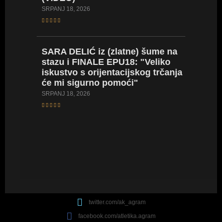
SRPANJ 18, 2026
DORA D
orijent
SARA DELIĆ iz (zlatne) šume na
zaprek
stazu i FINALE EPU18: "Veliko
Hrvatsk
iskustvo s orijentacijskog trčanja
sve od
će mi sigurno pomoći"
SRPANJ 14
SRPANJ 18, 2026
twitter.com/ak_agram
facebook.com/atletika.agram