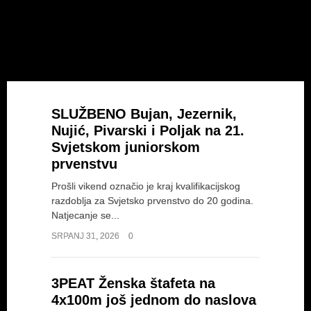
liga
ost
atletičar
Nakon Patrika Pivarskog dobili smo i
a
medaljašicu Europskog...
SLUŽBENO Bujan, Jezernik,
Nujić, Pivarski i Poljak na 21.
Svjetskom juniorskom
BRONČANI PATRIK
prvenstvu
PIVARSKI nakon utrke
Prošli vikend označio je kraj kvalifikacijskog
na 5000m hodanje
razdoblja za Svjetsko prvenstvo do 20 godina.
(EPU18): "Jako sam
Natjecanje se...
zadovoljan!" (VIDEO)
SRPANJ 31, 2026
0
INTERVJU I IZJAVE
SRPANJ 18, 2026
3PEAT Ženska štafeta na
Kao i svi mi!
4x100m još jednom do naslova