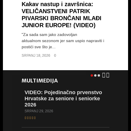
Kakav nastup i završnica:
VELIČANSTVENI PATRIK
PIVARSKI BRONČANI MLAĐI
JUNIOR EUROPE! (VIDEO)
"Za sada sam jako zadovoljan
aktualnom sezonom jer sam uspio napraviti i
postići sve što je...
SRPANJ 18, 2026
0
MULTIMEDIJA
VIDEO: Pojedinačno prvenstvo
VIDEO:
Hrvatske za seniore i seniorke
Hrvatsk
2026
2026
SRPANJ 29, 2026
LIPANJ 23,