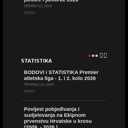
SRPANJ 12, 2026
VIDEO:
Hrvatsk
juniork
LIPANJ 8, 
STATISTIKA
BODOVI i STATISTIKA Premier
BROWN 
atletska liga - 1. i 2. kolo 2026
rezult
WA tabl
TRAVANJ 19, 2026
nego pr
SIJEČANJ 3
Povijest pobjeđivanja i
sudjelovanja na Ekipnom
prvenstvu Hrvatske u krosu
16 naši
(2009. - 2026.)
34 nova