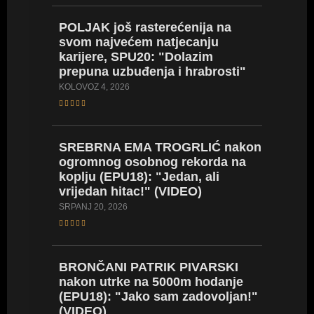
POLJAK
POLJAK još rasterećenija na
(za sad
svom najvećem natjecanju
karijere
karijere, SPU20: "Dolazim
osobni
prepuna uzbuđenja i hrabrosti"
SRPANJ 14
KOLOVOZ 4, 2026
BARTOL
SREBRNA EMA TROGRLIĆ nakon
popodn
ogromnog osobnog rekorda na
četvrta
koplju (EPU18): "Jedan, ali
znam i 
vrijedan hitac!" (VIDEO)
SRPANJ 14
SRPANJ 20, 2026
TROGRL
BRONČANI PATRIK PIVARSKI
bacački
nakon utrke na 5000m hodanje
bih pos
(EPU18): "Jako sam zadovoljan!"
SRPANJ 14
(VIDEO)