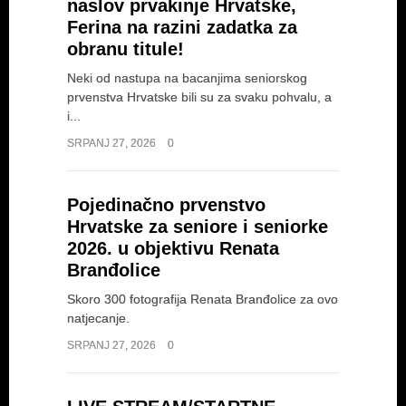
naslov prvakinje Hrvatske,
Ferina na razini zadatka za
PIVARSKI nastavlja
obranu titule!
seriju velikih natjecanja
Neki od nastupa na bacanjima seniorskog
i s EPU18: "Iskustvo od
prvenstva Hrvatske bili su za svaku pohvalu, a
prošle godine sigurno
i...
će pomoći"
SRPANJ 27, 2026
0
INTERVJU I IZJAVE
SRPANJ 17, 2026
Pojedinačno prvenstvo
Prošle godine Europski olimpijski festival
mladih i Europsko...
Hrvatske za seniore i seniorke
2026. u objektivu Renata
Branđolice
Skoro 300 fotografija Renata Branđolice za ovo
natjecanje.
SRPANJ 27, 2026
0