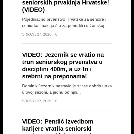
seniorskih prvakinja Hrvatske!
(VIDEO)
Pojedinačno prvenstvo Hrvatske za seniore i
seniorke imalo je što za ponuditi i u ženskoj...
SARA DELIĆ iz (zlatne)
SRPANJ 27, 2026
0
šume na stazu i FINALE
EPU18: "Veliko iskustvo
VIDEO: Jezernik se vratio na
s orijentacijskog
tron seniorskog prvenstva u
trčanja će mi sigurno
disciplini 400m, a uz to i
pomoći"
srebrni na preponama!
INTERVJU I IZJAVE
SRPANJ 18, 2026
Dominik Jezernik nastavio je s više dobrih utrka
u ovoj sezoni, a jednu od njih...
Dora nas je dočekala na prvom danu, a...
SRPANJ 27, 2026
0
VIDEO: Pendić izvedbom
karijere vratila seniorski