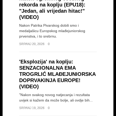
rekorda na koplju (EPU18):
"Jedan, ali vrijedan hitac!"
(VIDEO)
Nakon Patrika Pivarskog dobili smo i
medaljašicu Europskog mlađejuniorskog
prvenstva, i to srebrnu.
SRPANJ 20, 2026
0
'Eksplozija' na koplju:
SENZACIONALNA EMA
TROGRLIĆ MLAĐEJUNIORSKA
DOPRVAKINJA EUROPE!
(VIDEO)
"Nakon svakog novog natjecanja i rezultata
uvijek si kažem da može bolje, ali ovdje bih...
SRPANJ 19, 2026
0