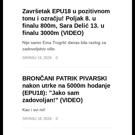
Završetak EPU18 u pozitivnom
tonu i ozračju! Poljak 8. u
finalu 800m, Sara Delić 13. u
finalu 3000m (VIDEO)
Nije samo Ema Trogrlić danas bila razlog za
zadovoljstvo više.
SRPANJ 19, 2026
0
BRONČANI PATRIK PIVARSKI
nakon utrke na 5000m hodanje
(EPU18): "Jako sam
zadovoljan!" (VIDEO)
Kao i svi mi!
SRPANJ 18, 2026
0