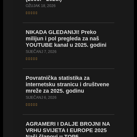
U 18 go
OŽUJAK 18, 2026
SIJEČANJ 2
NIKADA GLEDANIJI! Preko
milijun i pol pregleda za naš
Novi po
YOUTUBE kanal u 2025. godini
U 18 go
4000 od
SIJEČANJ 7, 2026
prvens
PROSINAC 
Povratnička statistika za
internetsku stranicu i društvene
mreže za 2025. godinu
Pojedin
medalje
SIJEČANJ 6, 2026
Najuspj
PROSINAC 
AGRAMERI I DALJE BROJNI NA
VRHU SVIJETA I EUROPE 2025
Naši članovi u TOP5
ROAD 