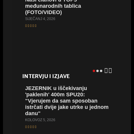
međunarodnih tablica
jednom 
(FOTO/VIDEO)
jubilej
pobjed
SIJEČANJ 4, 2026
Hrvats
RUJAN 11,
INTERVJU I IZJAVE
JEZERNIK u iščekivanju
PIVARSK
'paklenih' 400m SPU20:
natjeca
"Vjerujem da sam sposoban
od proš
istrčati dvije jake utrke u jednom
pomoći
danu"
SRPANJ 17
KOLOVOZ 5, 2026