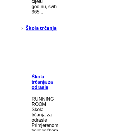
cijelu
godinu, svih
365...
Škola trčanja
Škola
trčanja za
odrasle
RUNNING
ROOM
Škola
trčanja za
odrasle
Primjerenom
tjelovježbom