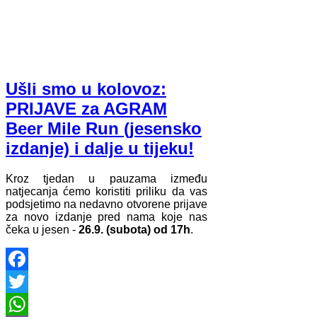
Ušli smo u kolovoz:
PRIJAVE za AGRAM
Beer Mile Run (jesensko
izdanje) i dalje u tijeku!
Kroz tjedan u pauzama između
natjecanja ćemo koristiti priliku da vas
podsjetimo na nedavno otvorene prijave
za novo izdanje pred nama koje nas
čeka u jesen -
26.9. (subota) od 17h
.
Facebook
Twitter