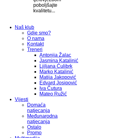
poboljšajte
kvalitetu...
Naš klub
Gdje smo?
O nama
Kontakt
Treneri
Antonija Žalac
Jasmina Katalinić
Ljiljana Ćulibrk
Marko Katalinić
Matija Jakopović
Edvard Josipović
Iva Čutura
Mateo Ružić
Vijesti
Domaća
natjecanja
Međunarodna
natjecanja
Ostalo
Promo