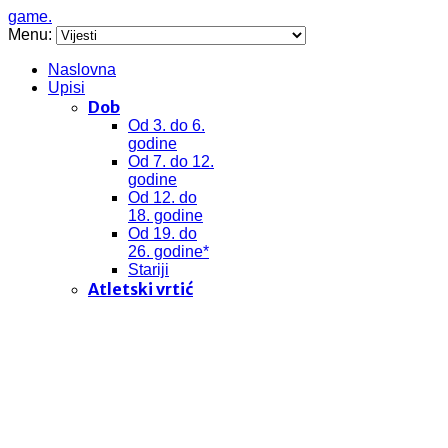
game.
Menu:
Naslovna
Upisi
Dob
Od 3. do 6.
godine
Od 7. do 12.
godine
Od 12. do
18. godine
Od 19. do
26. godine*
Stariji
Atletski vrtić