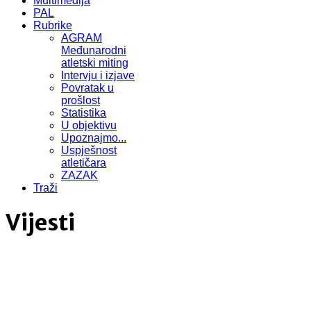
Multimedija
PAL
Rubrike
AGRAM
Međunarodni
atletski miting
Intervju i izjave
Povratak u
prošlost
Statistika
U objektivu
Upoznajmo...
Uspješnost
atletičara
ZAZAK
Traži
Vijesti