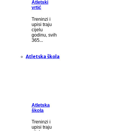
Atletski
vrtić
Treninzi i
upisi traju
cijelu
godinu, svih
365...
Atletska škola
Atletska
škola
Treninzi i
upisi traju