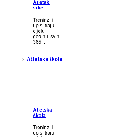
Atletski
vrtić
Treninzi i
upisi traju
cijelu
godinu, svih
365...
Atletska škola
Atletska
škola
Treninzi i
upisi traju