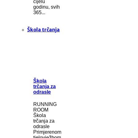
cijelu
godinu, svih
365...
Škola trčanja
Škola
trčanja za
odrasle
RUNNING
ROOM
Škola
trčanja za
odrasle
Primjerenom
tjelovježbom