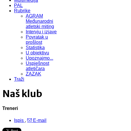
Multimedija
PAL
Rubrike
AGRAM
Međunarodni
atletski miting
Intervju i izjave
Povratak u
prošlost
Statistika
U objektivu
Upoznajmo...
Uspješnost
atletičara
ZAZAK
Traži
Naš klub
Treneri
Ispis
,
E-mail