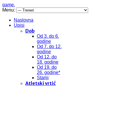
game.
Menu:
Naslovna
Upisi
Dob
Od 3. do 6.
godine
Od 7. do 12.
godine
Od 12. do
18. godine
Od 19. do
26. godine*
Stariji
Atletski vrtić