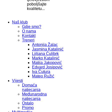
poboljšajte
kvalitetu...
Naš klub
Gdje smo?
O nama
Kontakt
Treneri
Antonija Žalac
Jasmina Katalinić
Ljiljana Ćulibrk
Marko Katalinić
Matija Jakopović
Edvard Josipović
Iva Čutura
Mateo Ružić
Vijesti
Domaća
natjecanja
Međunarodna
natjecanja
Ostalo
Promo