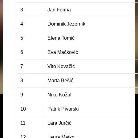
3
Jan Ferina
4
Dominik Jezernik
5
Elena Tomić
6
Eva Mačković
7
Vito Kovačić
8
Marta Bešić
9
Niko Kožul
10
Patrik Pivarski
11
Lara Jurčić
12
Laura Matko