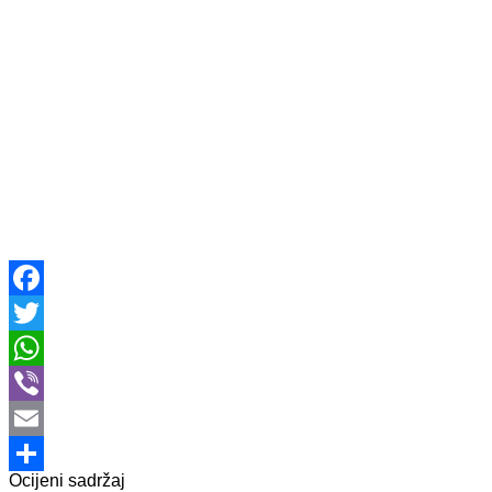
Facebook
Twitter
WhatsApp
Viber
Email
Ocijeni sadržaj
Share