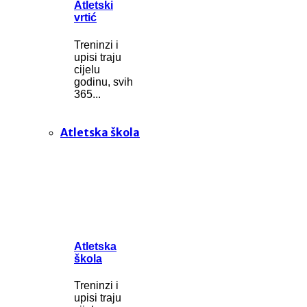
Atletski
vrtić
Treninzi i
upisi traju
cijelu
godinu, svih
365...
Atletska škola
Atletska
škola
Treninzi i
upisi traju