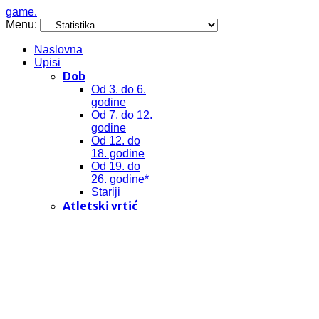
game.
Menu:
Naslovna
Upisi
Dob
Od 3. do 6.
godine
Od 7. do 12.
godine
Od 12. do
18. godine
Od 19. do
26. godine*
Stariji
Atletski vrtić