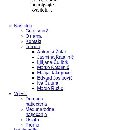
poboljšajte
kvalitetu...
Naš klub
Gdje smo?
O nama
Kontakt
Treneri
Antonija Žalac
Jasmina Katalinić
Ljiljana Ćulibrk
Marko Katalinić
Matija Jakopović
Edvard Josipović
Iva Čutura
Mateo Ružić
Vijesti
Domaća
natjecanja
Međunarodna
natjecanja
Ostalo
Promo