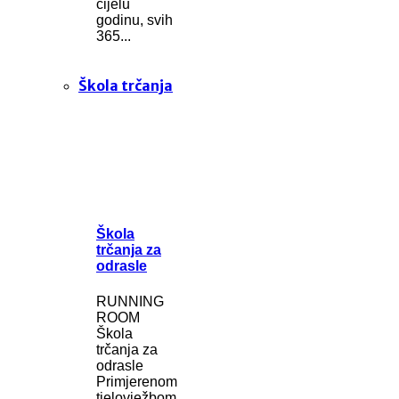
cijelu
godinu, svih
365...
Škola trčanja
Škola
trčanja za
odrasle
RUNNING
ROOM
Škola
trčanja za
odrasle
Primjerenom
tjelovježbom