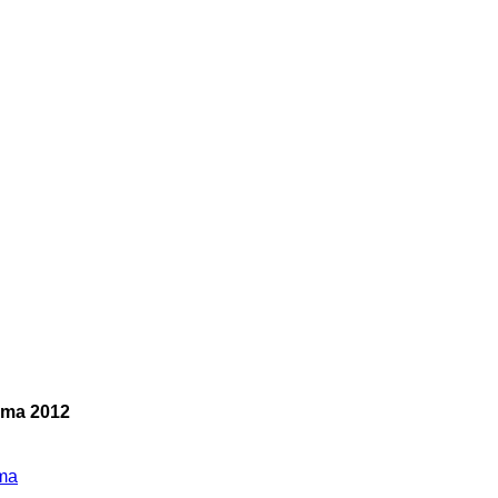
cama 2012
sma