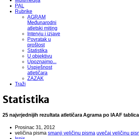
Multimedija
PAL
Rubrike
AGRAM
Međunarodni
atletski miting
Intervju i izjave
Povratak u
prošlost
Statistika
U objektivu
Upoznajmo...
Uspješnost
atletičara
ZAZAK
Traži
Statistika
25 najvrjednijih rezultata atletičara Agrama po IAAF tabli
Prosinac 31, 2012
veličina pisma
smanji veličinu pisma
uvečaj veličinu pi
Ispis