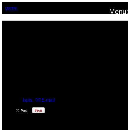
game.
Menu:
Treneri
Antonija Žalac
Ispis
,
E-mail
VODITELJ ATLETSKE ŠKOLE