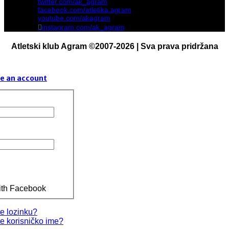
twitter.com/ak_agram
facebook.com/atletika.agram
youtube.com/akagram
instagram.com/ak_agram
Atletski klub Agram ©2007-2026 | Sva prava pridržana
e an account
ith Facebook
te lozinku?
te korisničko ime?