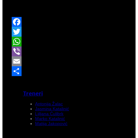
posebice za dio koji se tiče treninga djece i mladeži
kao i poticanje na sudjelovanje u istom.
Facebook
Twitter
WhatsApp
Viber
Email
Share
Treneri
Antonija Žalac
Jasmina Katalinić
Ljiljana Ćulibrk
Marko Katalinić
Matija Jakopović