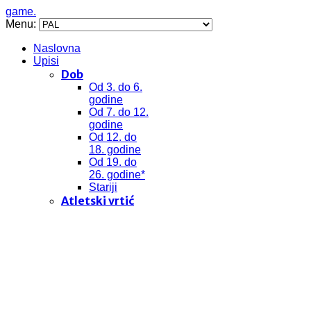
game.
Menu:
Naslovna
Upisi
Dob
Od 3. do 6.
godine
Od 7. do 12.
godine
Od 12. do
18. godine
Od 19. do
26. godine*
Stariji
Atletski vrtić