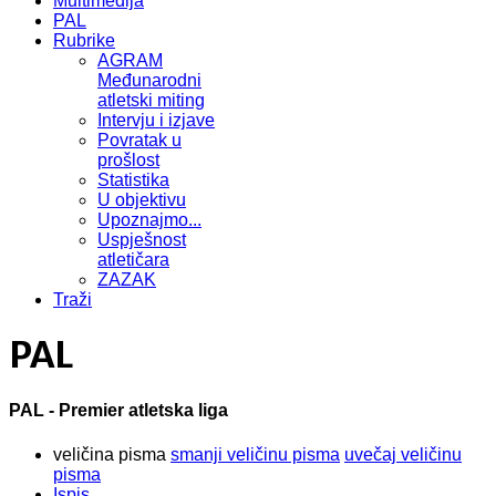
Multimedija
PAL
Rubrike
AGRAM
Međunarodni
atletski miting
Intervju i izjave
Povratak u
prošlost
Statistika
U objektivu
Upoznajmo...
Uspješnost
atletičara
ZAZAK
Traži
PAL
PAL - Premier atletska liga
veličina pisma
smanji veličinu pisma
uvečaj veličinu
pisma
Ispis