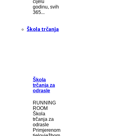
cijelu
godinu, svih
365...
Škola trčanja
Škola
trčanja za
odrasle
RUNNING
ROOM
Škola
trčanja za
odrasle
Primjerenom
tjelovježbom