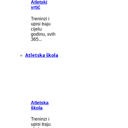
Atletski
vrtić
Treninzi i
upisi traju
cijelu
godinu, svih
365...
Atletska škola
Atletska
škola
Treninzi i
upisi traju