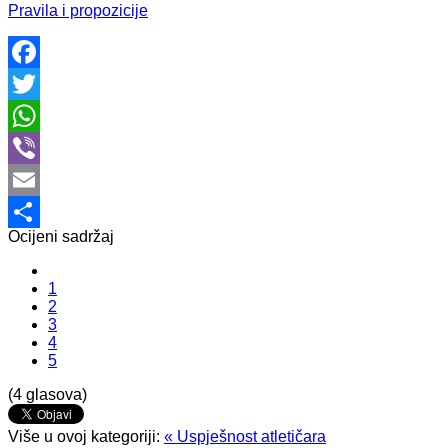
Pravila i propozicije
Facebook
Twitter
WhatsApp
Viber
Email
Ocijeni sadržaj
Share
1
2
3
4
5
(4 glasova)
Više u ovoj kategoriji:
« Uspješnost atletičara