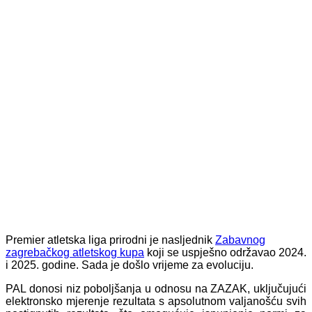
Premier atletska liga prirodni je nasljednik
Zabavnog
zagrebačkog atletskog kupa
koji se uspješno održavao 2024.
i 2025. godine. Sada je došlo vrijeme za evoluciju.
PAL donosi niz poboljšanja u odnosu na ZAZAK, uključujući
elektronsko mjerenje rezultata s apsolutnom valjanošću svih