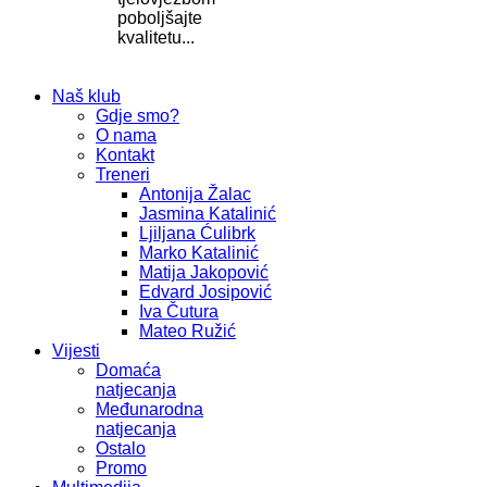
poboljšajte
kvalitetu...
Naš klub
Gdje smo?
O nama
Kontakt
Treneri
Antonija Žalac
Jasmina Katalinić
Ljiljana Ćulibrk
Marko Katalinić
Matija Jakopović
Edvard Josipović
Iva Čutura
Mateo Ružić
Vijesti
Domaća
natjecanja
Međunarodna
natjecanja
Ostalo
Promo