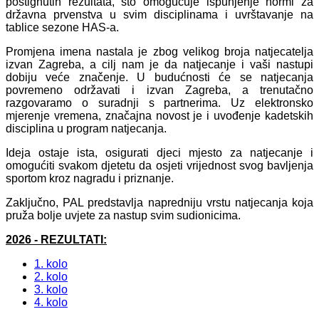
postignutih rezultata, što omogućuje ispunjenje normi za
državna prvenstva u svim disciplinama i uvrštavanje na
tablice sezone HAS-a.
Promjena imena nastala je zbog velikog broja natjecatelja
izvan Zagreba, a cilj nam je da natjecanje i vaši nastupi
dobiju veće značenje. U budućnosti će se natjecanja
povremeno održavati i izvan Zagreba, a trenutačno
razgovaramo o suradnji s partnerima. Uz elektronsko
mjerenje vremena, značajna novost je i uvođenje kadetskih
disciplina u program natjecanja.
Ideja ostaje ista, osigurati djeci mjesto za natjecanje i
omogućiti svakom djetetu da osjeti vrijednost svog bavljenja
sportom kroz nagradu i priznanje.
Zaključno, PAL predstavlja napredniju vrstu natjecanja koja
pruža bolje uvjete za nastup svim sudionicima.
2026 - REZULTATI:
1. kolo
2. kolo
3. kolo
4. kolo