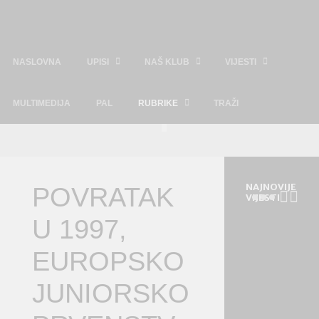
NASLOVNA
UPISI
NAŠ KLUB
VIJESTI
Povratak u prošlost
MULTIMEDIJA
PAL
RUBRIKE
TRAŽI
NAJNOVIJE
POVRATAK
VIJESTI
U 1997,
V
I
EUROPSKO
D
E
JUNIORSKO
O
:
H