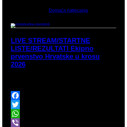
Ožujak 15, 2026
Objavljeno u
Domaća natjecanja
LIVE STREAM/STARTNE
LISTE/REZULTATI Ekipno
prvenstvo Hrvatske u krosu
2026
Ovaj puta nismo čekali 10 godina već 5 mjeseci za
povratak u Vrbovec.
Facebook
Twitter
WhatsApp