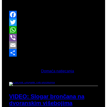
završava državnim seniorskim prvenstvom.
Facebook
Twitter
WhatsApp
Viber
Email
Share
Veljača 28, 2026
Objavljeno u
Domaća natjecanja
VIDEO: Slogar brončana na
dvoranskim višebojima