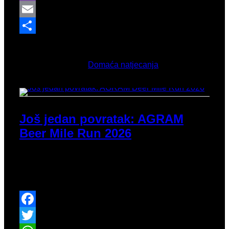
Viber
Email
Share
Ožujak 26, 2026
Objavljeno u
Domaća natjecanja
Još jedan povratak: AGRAM
Beer Mile Run 2026
Idući tjedan više informacija o samom događaju koji
će se tako vratiti prvi puta nakon malo manje od 4
godine...
Facebook