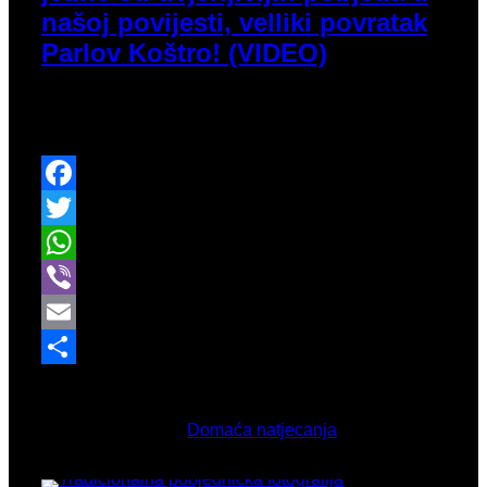
našoj povijesti, velliki povratak
Parlov Koštro! (VIDEO)
U poretku žena bilo je manje napetije nego
prijašnjih godina kada je ovo natjecanje u pitanju.
Facebook
Twitter
WhatsApp
Viber
Email
Share
Ožujak 16, 2026
Objavljeno u
Domaća natjecanja