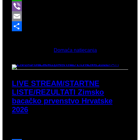
WhatsApp
Viber
Email
Share
Ožujak 7, 2026
Objavljeno u
Domaća natjecanja
LIVE STREAM/STARTNE
LISTE/REZULTATI Zimsko
bacačko prvenstvo Hrvatske
2026
Novi prijenos natjecanja iz Splita, ponovno je
organizator AAK Dioklecijan Split.