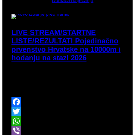
Objavljeno u
Domaća natjecanja
LIVE STREAM/STARTNE
LISTE/REZULTATI Pojedinačno
prvenstvo Hrvatske na 10000m i
hodanju na stazi 2026
Slično kao i prošle godine, kraj 3. mjeseca donosi
novo izdanje natjecanja za hrvatske hodače i trkače
na stazi. Kad je hodanje u pitanju, imat ćemo i
pokojeg gosta iz Slovenije izvan konkurencije.
Facebook
Twitter
WhatsApp