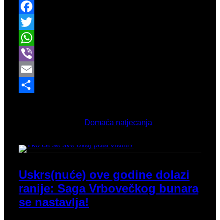
Facebook
Twitter
WhatsApp
Viber
Email
Share
Ožujak 6, 2026
Objavljeno u
Domaća natjecanja
Uskrs(nuće) ove godine dolazi
ranije: Saga Vrbovečkog bunara
se nastavlja!