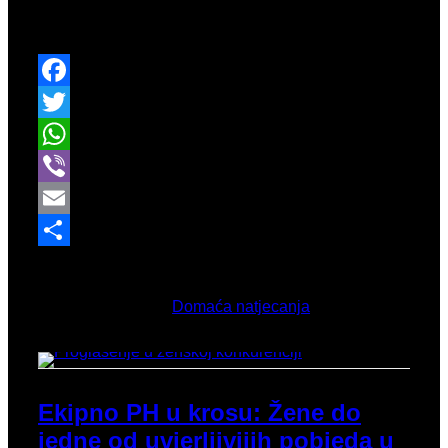
Ekipnom prvenstvu Hrvatske u krosu muški dio
ekipe završavao je na 1. mjestu.
Facebook
Twitter
WhatsApp
Viber
Email
Share
Ožujak 16, 2026
Objavljeno u
Domaća natjecanja
Ekipno PH u krosu: Žene do
jedne od uvjerljivijih pobjeda u