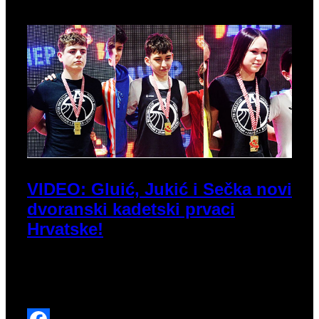
VIDEO: Gluić, Jukić i Sečka novi
dvoranski kadetski prvaci
Hrvatske!
Bogat vikend započeo je Dvoranskim prvenstvom
Hrvatske za uzraste do 16 godina gdje smo bili
produktivni s najvećim brojem (13) medalja.