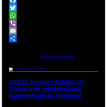
Facebook
Twitter
WhatsApp
Viber
Email
Share
Veljača 16, 2026
Objavljeno u
Domaća natjecanja
VIDEO: Kopčić i 4x200m (Ž)
štafeta novi mlađekadetski
dvoranski prvaci Hrvatske!
Zaključak bogatog vikenda u sredini veljače donijelo