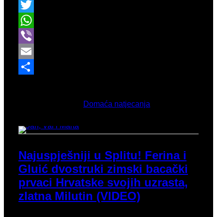
Facebook
Twitter
WhatsApp
Viber
Email
Share
Ožujak 12, 2026
Objavljeno u
Domaća natjecanja
Najuspješniji u Splitu! Ferina i
Gluić dvostruki zimski bacački
prvaci Hrvatske svojih uzrasta,
zlatna Milutin (VIDEO)
Najuspješniji smo klub ovogodišnjeg
Zimskog