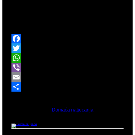
Kao što je već ranije poznato, nakon samo 5 mjeseci
i Pojedinačnog ekipnog prvenstva Hrvatske u
Vrbovcu, za tjedan dana se ponovno vraćamo,
jedina razlika će biti što nas sada očekuje ekipno
izdanje prvenstva.
Facebook
Twitter
WhatsApp
Viber
Email
Share
Ožujak 6, 2026
Objavljeno u
Domaća natjecanja