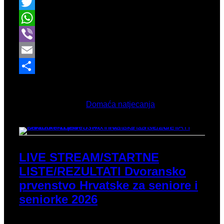
Facebook
Twitter
WhatsApp
Viber
Email
Share
Ožujak 3, 2026
Objavljeno u
Domaća natjecanja
LIVE STREAM/STARTNE
LISTE/REZULTATI Dvoransko
prvenstvo Hrvatske za seniore i
seniorke 2026
Kao i prošle godine, domaća dvoranska sezona