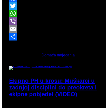
Facebook
Twitter
WhatsApp
Viber
Email
Share
Ožujak 21, 2026
Objavljeno u
Domaća natjecanja
Ekipno PH u krosu: Muškarci u
zadnjoj disciplini do preokreta i
ekipne pobjede! (VIDEO)
U 16 godina našeg sveukupnog pobjeđivanja na