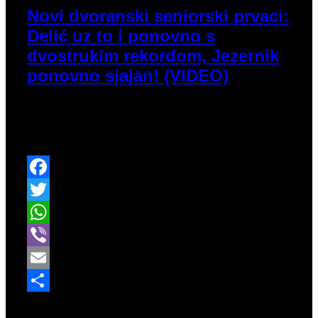
Novi dvoranski seniorski prvaci:
Delić uz to i ponovno s
dvostrukim rekordom, Jezernik
ponovno sjajan! (VIDEO)
Osim višestrukih rekorda dvoranskih seniorskih
prvenstava, na samom natjecanju protekli vikend
vidjeli smo i novi 2u1 hrvatski rekord.
Facebook
Twitter
WhatsApp
Viber
Email
Share
Ožujak 3, 2026