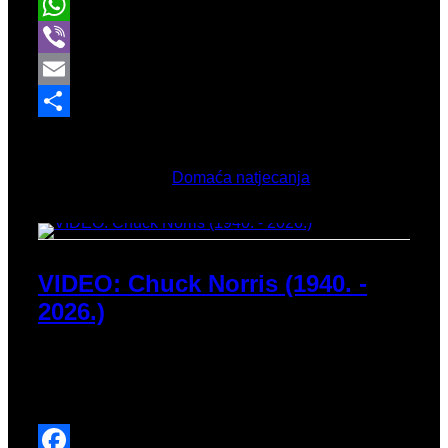
Twitter
WhatsApp
Viber
Email
Share
Ožujak 24, 2026
Objavljeno u
Domaća natjecanja
VIDEO: Chuck Norris (1940. -
2026.)
Puno toga je rečeno o legendarnom Chucku Norrisu
čijih je 86 godina odustalo od života i jednostavno
se preselilo negdje drugdje.