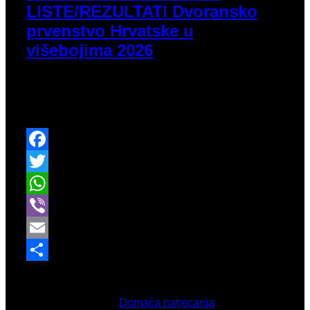
LISTE/REZULTATI Dvoransko
prvenstvo Hrvatske u
višebojima 2026
Za vrijeme Balkanskog seniorsko dvoranskog
prvenstva pratimo dvoranske višebojce u različitim
uzrastima, i to u dva dana.
Facebook
Twitter
WhatsApp
Viber
Email
Share
Veljača 20, 2026
Objavljeno u
Domaća natjecanja