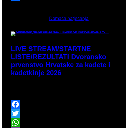
Share
Veljača 15, 2026
Objavljeno u
Domaća natjecanja
LIVE STREAM/STARTNE
LISTE/REZULTATI Dvoransko
prvenstvo Hrvatske za kadete i
kadetkinje 2026
Ova subota je rezervirana za uzraste do 16 godina
diljem Hrvatske.
Facebook
Twitter