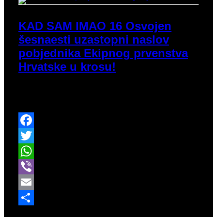
KAD SAM IMAO 16 Osvojen
šesnaesti uzastopni naslov
pobjednika Ekipnog prvenstva
Hrvatske u krosu!
Ekipno prvenstvo Hrvatske u krosu nakon 2015.
godine ponovno se održalo u Vrbovcu.
Facebook
Twitter
WhatsApp
Viber
Email
Share