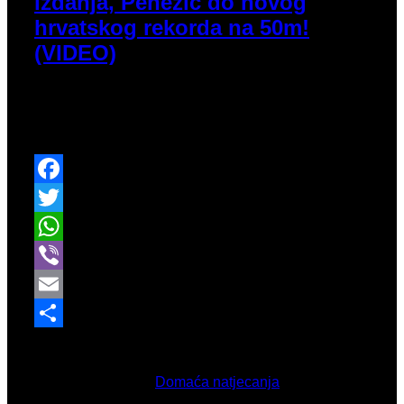
izdanja, Penezić do novog
hrvatskog rekorda na 50m!
(VIDEO)
Prije dvoranskog kadetskog prvenstva Hrvatske,
održali smo i miting na kojem je ponovno ostvareno
više kvalitetnih rezultata.
Facebook
Twitter
WhatsApp
Viber
Email
Share
Veljača 16, 2026
Objavljeno u
Domaća natjecanja