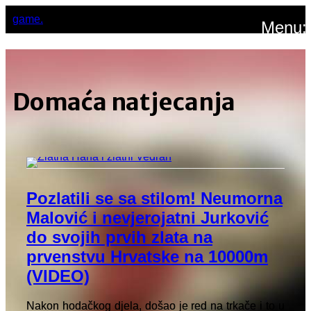
game.
Menu:
Domaća natjecanja
Pozlatili se sa stilom! Neumorna
Malović i nevjerojatni Jurković
do svojih prvih zlata na
prvenstvu Hrvatske na 10000m
(VIDEO)
Nakon hodačkog djela, došao je red na trkače i to u