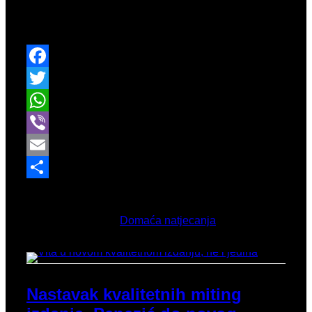
je Dvoransko prvenstvo za uzraste do 14 godina
gdje također nije nedostajalo novih uspjeha.
Facebook
Twitter
WhatsApp
Viber
Email
Share
Veljača 16, 2026
Objavljeno u
Domaća natjecanja
Nastavak kvalitetnih miting