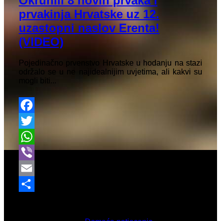
Okrunili 8 novih prvaka i
prvakinja Hrvatske uz 12.
uzastopni naslov Erenta!
(VIDEO)
Pojedinačno prvenstvo Hrvatske u hodanju na stazi
održalo se u ne najidealnijim uvjetima, ali kakvi su
mogli biti...
Facebook
Twitter
WhatsApp
Viber
Email
Share
Ožujak 28, 2026