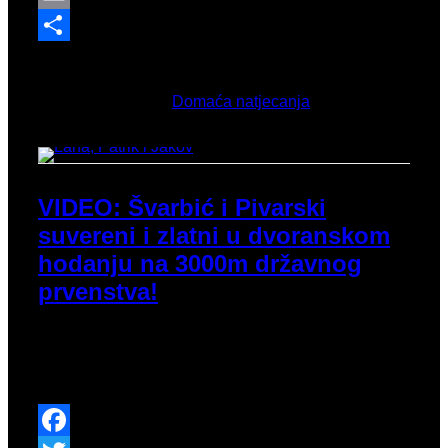
Email
Share
Ožujak 3, 2026
Objavljeno u
Domaća natjecanja
VIDEO: Švarbić i Pivarski
suvereni i zlatni u dvoranskom
hodanju na 3000m državnog
prvenstva!
Dvoransko prvenstvo Hrvatske za seniore i seniorke
otvoreno je u kružnom djelu s disciplinama hodanja
na 3000m.