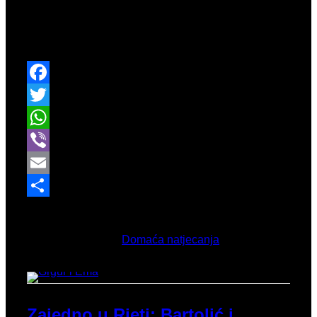
bacačkog prvenstva Hrvatske
, osvojili smo čak
26
medalja od čega je 9 zlatnih, 9 srebrnih i 8
brončanih medalja.
Facebook
Twitter
WhatsApp
Viber
Email
Share
Ožujak 8, 2026
Objavljeno u
Domaća natjecanja
Zajedno u Rieti: Bartolić i