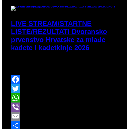
LIVE STREAM/STARTNE
LISTE/REZULTATI Dvoransko
prvenstvo Hrvatske za mlađe
kadete i kadetkinje 2026
Nakon subote i U16, nedjelja je predviđena za U14
natjecateljice i natjecatelje.
Facebook
Twitter
WhatsApp
Viber
Email