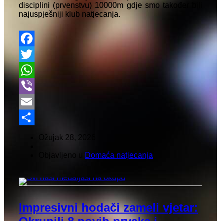
disciplini (prvenstvu) 10000m gdje smo također bili
najuspješniji klub natjecanja.
Facebook
Twitter
WhatsApp
Viber
Email
Share
Ožujak 28, 2026
Objavljeno u
Domaća natjecanja
Impresivni hodači zameli vjetar: