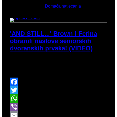
Objavljeno u
Domaća natjecanja
'AND STILL...' Brown i Ferina
obranili naslove seniorskih
dvoranskih prvaka! (VIDEO)
Dvoransko seniorsko prvenstvo Hrvatske za seniore
i seniorke ponudilo je ponavljanje prošlogodišnjih
uspjeha.
Facebook
Twitter
WhatsApp
Viber