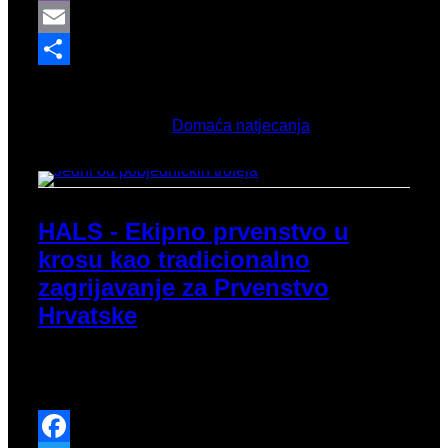
Viber
Email
Share
Ožujak 13, 2026
Objavljeno u
Domaća natjecanja
HALS - Ekipno prvenstvo u
krosu kao tradicionalno
zagrijavanje za Prvenstvo
Hrvatske
Protekli vikend se održalo i Ekipno prvenstvo
Hrvatske atletske lige sjever u krosu.