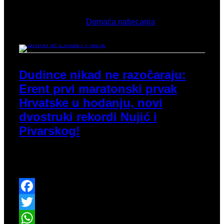
Ožujak 8, 2026
Objavljeno u
Domaća natjecanja
Dudince nikad ne razočaraju:
Erent prvi maratonski prvak
Hrvatske u hodanju, novi
dvostruki rekordi Nujić i
Pivarskog!
45. izdanje Dudinske 50ke ponovno je ponudilo više
uspješnih rezultata za naše atletičare.
Facebook
Twitter