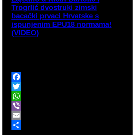
Trogrlić dvostruki zimski
bacački prvaci Hrvatske s
ispunjenim EPU18 normama!
(VIDEO)
Grgur Bartolić
i
Ema Trogrlić
jedna su od imena
koja su obilježila ovogodišnje Zimsko bacačko
prvenstvo Hrvatske. Nastupali su u mlađejuniorskoj
konkurenciji.
Facebook
Twitter
WhatsApp
Viber
Email
Share