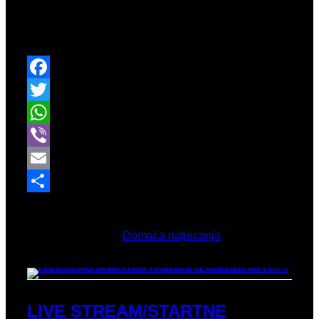
Kroz protekli vikend održalo se Dvoransko prvenstvo
Hrvatske u višebojima.
Facebook
Twitter
WhatsApp
Viber
Email
Share
Veljača 25, 2026
Objavljeno u
Domaća natjecanja
LIVE STREAM/STARTNE