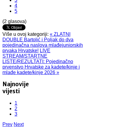
3
4
5
(2 glasova)
Više u ovoj kategoriji:
« ZLATNI
DOUBLE Bartolić i Poljak do dva
pojedinačna naslova mlađejuniorskih
prvaka Hrvatske!
LIVE
STREAM/STARTNE
LISTE/REZULTATI: Pojedinačno
prvenstvo Hrvatske za kadete/kinje i
mlađe kadete/kinje 2026 »
Najnovije
vijesti
1
2
3
Prev
Next