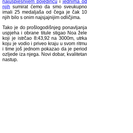
najuspješnijem pojedincu
i
jednima od
njih
sumirat ćemo da smo sveukupno
imali 25 medaljaša od čega je čak 10
njih bilo s onim najsjajnijim odličjima.
Tako je do prošlogodišnjeg ponavljanja
uspjeha i obrane titule stigao Noa žele
koji je istrčao 8:43,92 na 3000m, utrka
koju je vodio i priveo kraju u svom ritmu
i time još jednom pokazao da je period
ozljede iza njega. Novi dobar, kvalitetan
nastup.