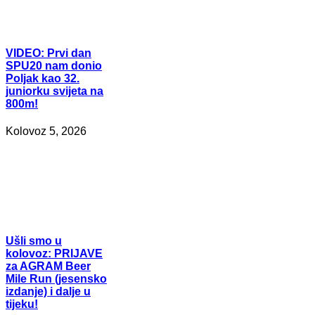
VIDEO:
Prvi dan
SPU20 nam donio
Poljak kao 32.
juniorku svijeta na
800m!
Kolovoz 5, 2026
Ušli
smo u
kolovoz: PRIJAVE
za AGRAM Beer
Mile Run (jesensko
izdanje) i dalje u
tijeku!