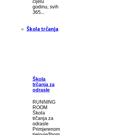
cijelu
godinu, svih
365...
Škola trčanja
Škola
trčanja za
odrasle
RUNNING
ROOM
Škola
trčanja za
odrasle
Primjerenom
tjelovježbom