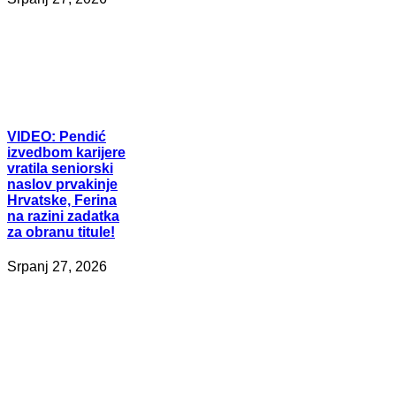
VIDEO:
Pendić
izvedbom karijere
vratila seniorski
naslov prvakinje
Hrvatske, Ferina
na razini zadatka
za obranu titule!
Srpanj 27, 2026