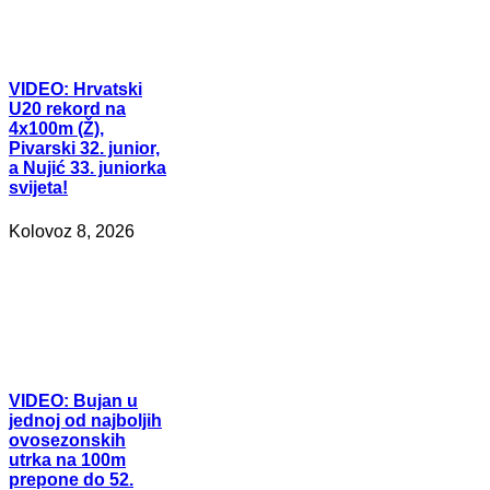
VIDEO:
Hrvatski
U20 rekord na
4x100m (Ž),
Pivarski 32. junior,
a Nujić 33. juniorka
svijeta!
Kolovoz 8, 2026
VIDEO:
Bujan u
jednoj od najboljih
ovosezonskih
utrka na 100m
prepone do 52.