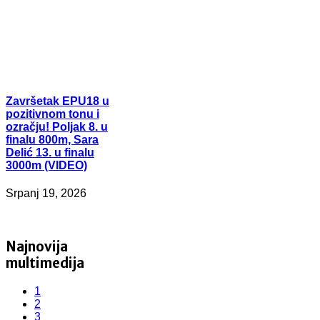
Završetak
EPU18 u
pozitivnom tonu i
ozračju! Poljak 8. u
finalu 800m, Sara
Delić 13. u finalu
3000m (VIDEO)
Srpanj 19, 2026
Najnovija
multimedija
1
2
3