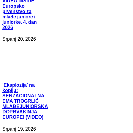
VIDEO
INSIDE
Europsko
prvenstvo za
mlađe juniore i
juniorke, 4. dan
2026
Srpanj 20, 2026
'Eksplozija'
na
koplju:
SENZACIONALNA
EMA TROGRLIĆ
MLAĐEJUNIORSKA
DOPRVAKINJA
EUROPE! (VIDEO)
Srpanj 19, 2026