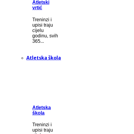
Atletski
vrtić
Treninzi i
upisi traju
cijelu
godinu, svih
365...
Atletska škola
Atletska
škola
Treninzi i
upisi traju