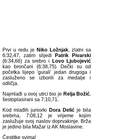
Prvi u redu je
Niko Ložnjak
, zlatni sa
6:32,47, zatim slijedi
Patrik Pivarski
(6:34,66) za srebro i
Lovo Ljubojević
kao brončani (6:38,75). Dečki su od
početka lijepo 'gurali' jedan drugoga i
zasluženo se izborili za medalje i
odličja.
Najmlađi u ovoj utrci bio je
Relja Božić
,
šestoplasirani sa 7:10,71.
Kod mlađih juniorki
Dora Delić
je bila
srebrna, 7:08,12 je vrijeme kojim
zaslužuje svoj naslov doprvakinje. Brža
je jedino bila Mažar iz AK Moslavine.
Čestitke svima!