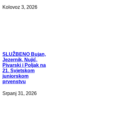
Kolovoz 3, 2026
SLUŽBENO
Bujan,
Jezernik, Nujić,
Pivarski i Poljak na
21. Svjetskom
juniorskom
prvenstvu
Srpanj 31, 2026