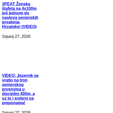
3PEAT
Ženska
štafeta na 4x100m
još jednom do
naslova seniorskih
prvakinja
Hrvatske! (VIDEO)
Srpanj 27, 2026
VIDEO:
Jezernik se
vratio na tron
seniorskog
prvenstva u
disciplini 400m, a
uz to i srebrni na
preponama!
Srpanj 27, 2026