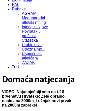
Multimedija
PAL
Rubrike
AGRAM
Međunarodni
atletski miting
Intervju i izjave
Povratak u
prošlost
Statistika
U objektivu
Upoznajmo...
Uspješnost
atletičara
ZAZAK
Traži
Domaća natjecanja
VIDEO: Najuspješniji smo na U18
prvenstvu Hrvatske; Žele obranio
naslov na 3000m, Ložnjak novi prvak
na 2000m zapreke!