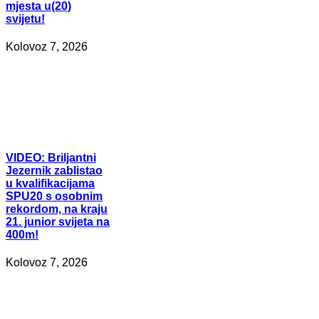
mjesta u(20)
svijetu!
Kolovoz 7, 2026
VIDEO:
Briljantni
Jezernik zablistao
u kvalifikacijama
SPU20 s osobnim
rekordom, na kraju
21. junior svijeta na
400m!
Kolovoz 7, 2026