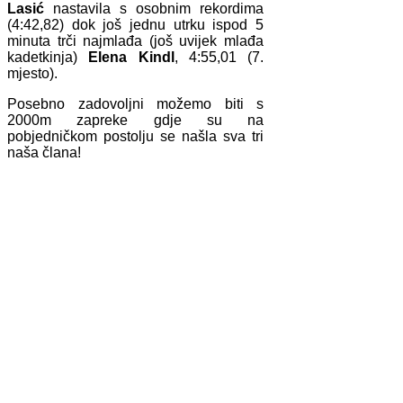
Lasić
nastavila s osobnim rekordima
(4:42,82) dok još jednu utrku ispod 5
minuta trči najmlađa (još uvijek mlađa
kadetkinja)
Elena Kindl
, 4:55,01 (7.
mjesto).
Posebno zadovoljni možemo biti s
2000m zapreke gdje su na
pobjedničkom postolju se našla sva tri
naša člana!