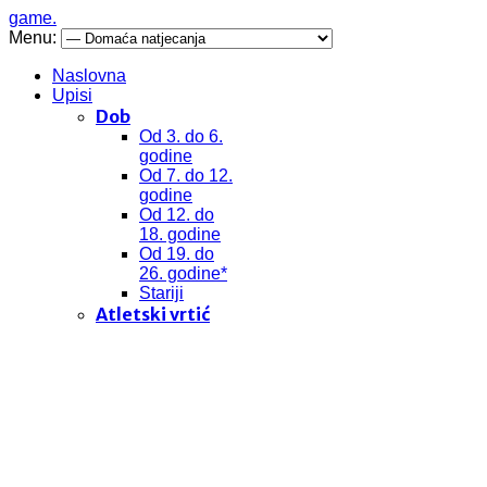
game.
Menu:
Naslovna
Upisi
Dob
Od 3. do 6.
godine
Od 7. do 12.
godine
Od 12. do
18. godine
Od 19. do
26. godine*
Stariji
Atletski vrtić