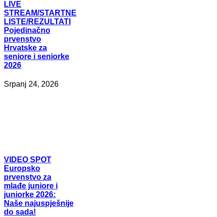
LIVE
STREAM/STARTNE
LISTE/REZULTATI
Pojedinačno
prvenstvo
Hrvatske za
seniore i seniorke
2026
Srpanj 24, 2026
VIDEO
SPOT
Europsko
prvenstvo za
mlađe juniore i
juniorke 2026:
Naše najuspješnije
do sada!