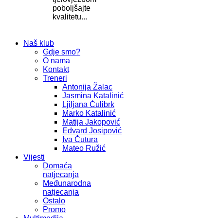
poboljšajte
kvalitetu...
Naš klub
Gdje smo?
O nama
Kontakt
Treneri
Antonija Žalac
Jasmina Katalinić
Ljiljana Ćulibrk
Marko Katalinić
Matija Jakopović
Edvard Josipović
Iva Čutura
Mateo Ružić
Vijesti
Domaća
natjecanja
Međunarodna
natjecanja
Ostalo
Promo