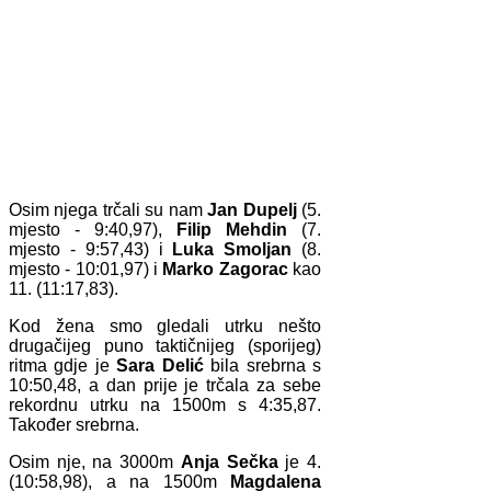
Osim njega trčali su nam
Jan Dupelj
(5.
mjesto - 9:40,97),
Filip Mehdin
(7.
mjesto - 9:57,43) i
Luka Smoljan
(8.
mjesto - 10:01,97) i
Marko Zagorac
kao
11. (11:17,83).
Kod žena smo gledali utrku nešto
drugačijeg puno taktičnijeg (sporijeg)
ritma gdje je
Sara Delić
bila srebrna s
10:50,48, a dan prije je trčala za sebe
rekordnu utrku na 1500m s 4:35,87.
Također srebrna.
Osim nje, na 3000m
Anja Sečka
je 4.
(10:58,98), a na 1500m
Magdalena