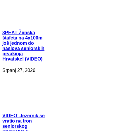
3PEAT
Ženska
štafeta na 4x100m
još jednom do
naslova seniorskih
prvakinja
Hrvatske! (VIDEO)
Srpanj 27, 2026
VIDEO:
Jezernik se
vratio na tron
seniorskog