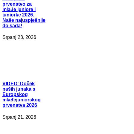
prvenstvo za
mlađe juniore i
juniorke 2026:
Naše najuspješnije
do sada!
Srpanj 23, 2026
VIDEO:
Doček
naših junaka s
Europskog
mlađejuniorskog
prvenstva 2026
Srpanj 21, 2026