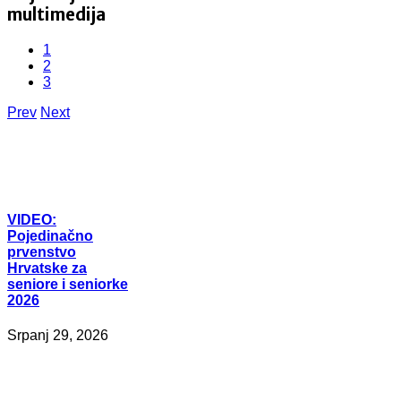
multimedija
1
2
3
Prev
Next
VIDEO:
Pojedinačno
prvenstvo
Hrvatske za
seniore i seniorke
2026
Srpanj 29, 2026