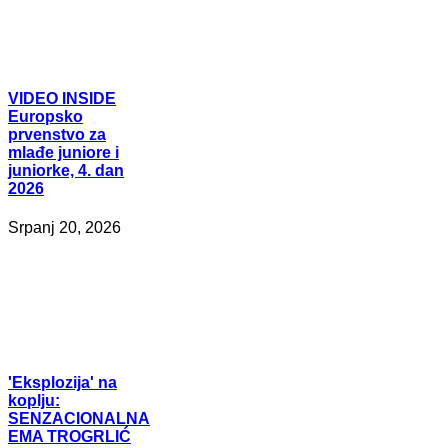
VIDEO
INSIDE
Europsko
prvenstvo za
mlađe juniore i
juniorke, 4. dan
2026
Srpanj 20, 2026
'Eksplozija'
na
koplju:
SENZACIONALNA
EMA TROGRLIĆ