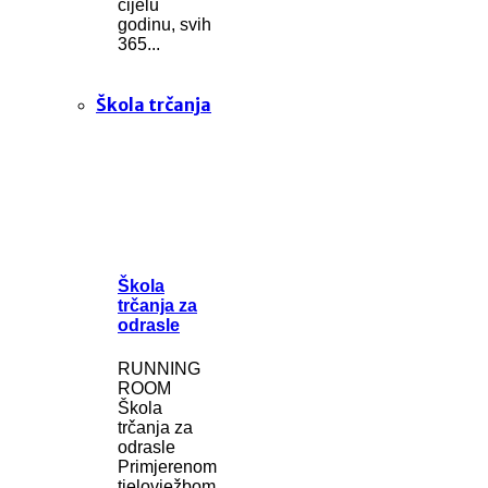
cijelu
godinu, svih
365...
Škola trčanja
Škola
trčanja za
odrasle
RUNNING
ROOM
Škola
trčanja za
odrasle
Primjerenom
tjelovježbom