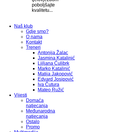
poboljšajte
kvalitetu...
Naš klub
Gdje smo?
O nama
Kontakt
Treneri
Antonija Žalac
Jasmina Katalinić
Ljiljana Ćulibrk
Marko Katalinić
Matija Jakopović
Edvard Josipović
Iva Čutura
Mateo Ružić
Vijesti
Domaća
natjecanja
Međunarodna
natjecanja
Ostalo
Promo