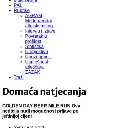
Multimedija
PAL
Rubrike
AGRAM
Međunarodni
atletski miting
Intervju i izjave
Povratak u
prošlost
Statistika
U objektivu
Upoznajmo...
Uspješnost
atletičara
ZAZAK
Traži
Domaća natjecanja
GOLDEN DAY BEER MILE RUN Ova
nedjelja nudi mogućnost prijave po
jeftinijoj cijeni
Svibanj 8, 2026