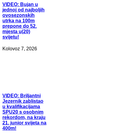
VIDEO:
Bujan u
jednoj od najboljih
ovosezonskih
utrka na 100m
prepone do 52.
mjesta u(20)
svijetu!
Kolovoz 7, 2026
VIDEO:
Briljantni
Jezernik zablistao
u kvalifikacijama
SPU20 s osobnim
rekordom, na kraju
21. junior svijeta na
400m!