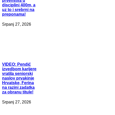
prvenstva u
disciplini 400m, a
uz to i srebrni na
preponama!
Srpanj 27, 2026
VIDEO:
Pendić
izvedbom karijere
vratila seniorski
naslov prvakinje
Hrvatske, Ferina
na razini zadatka
za obranu titule!
Srpanj 27, 2026