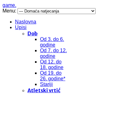
game.
Menu:
Naslovna
Upisi
Dob
Od 3. do 6.
godine
Od 7. do 12.
godine
Od 12. do
18. godine
Od 19. do
26. godine*
Stariji
Atletski vrtić