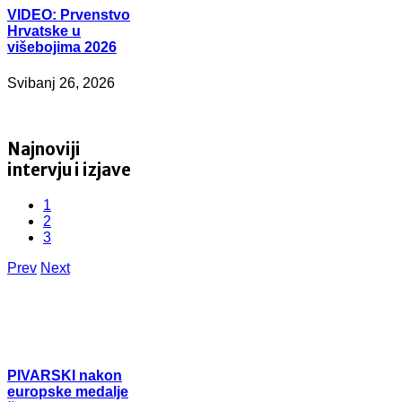
VIDEO:
Prvenstvo
Hrvatske u
višebojima 2026
Svibanj 26, 2026
Najnoviji
intervju i izjave
1
2
3
Prev
Next
PIVARSKI
nakon
europske medalje