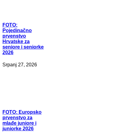
FOTO:
Pojedinačno
prvenstvo
Hrvatske za
seniore i seniorke
2026
Srpanj 27, 2026
FOTO:
Europsko
prvenstvo za
mlađe juniore i
juniorke 2026