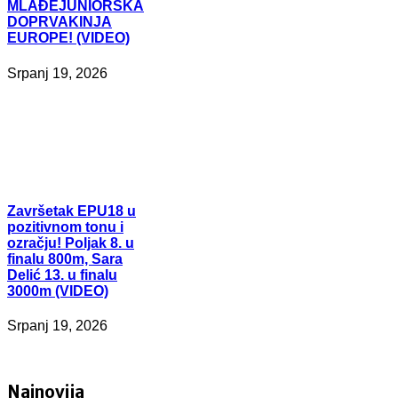
MLAĐEJUNIORSKA
DOPRVAKINJA
EUROPE! (VIDEO)
Srpanj 19, 2026
Završetak
EPU18 u
pozitivnom tonu i
ozračju! Poljak 8. u
finalu 800m, Sara
Delić 13. u finalu
3000m (VIDEO)
Srpanj 19, 2026
Najnovija