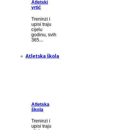
Atletski
vrtić
Treninzi i
upisi traju
cijelu
godinu, svih
365...
Atletska škola
Atletska
škola
Treninzi i
upisi traju