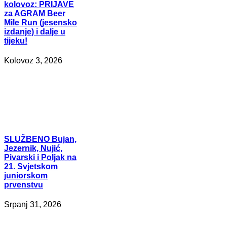
kolovoz: PRIJAVE
za AGRAM Beer
Mile Run (jesensko
izdanje) i dalje u
tijeku!
Kolovoz 3, 2026
SLUŽBENO
Bujan,
Jezernik, Nujić,
Pivarski i Poljak na
21. Svjetskom
juniorskom
prvenstvu
Srpanj 31, 2026