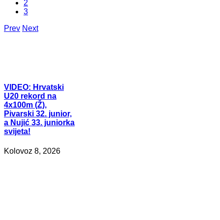
2
3
Prev
Next
VIDEO:
Hrvatski
U20 rekord na
4x100m (Ž),
Pivarski 32. junior,
a Nujić 33. juniorka
svijeta!
Kolovoz 8, 2026