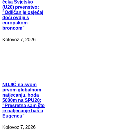
čeka Svjetsko
(U20) prvenstvo:
"Odličan je osjećaj
doći ovdje s
europskom
broncom"
Kolovoz 7, 2026
NUJIĆ
na svom
prvom globalnom
natjecanju, hoda
5000m na SPU20:
"Presretna sam što
je natjecanje baš u
Eugeneu"
Kolovoz 7, 2026