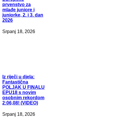
prvenstvo za
mlađe juniore i
juniorke, 2. i 3. dan
2026
Srpanj 18, 2026
Iz
riječi u djela:
Fantastična
POLJAK U FINALU
EPU18 s novim
osobnim rekordom
2:06,08! (VIDEO)
Srpanj 18, 2026