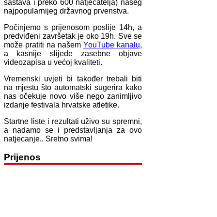
sastava i preko 600 natjecatelja) našeg
najpopularnijeg državnog prvenstva.
Počinjemo s prijenosom poslije 14h, a
predviđeni završetak je oko 19h. Sve se
može pratiti na našem
YouTube kanalu
,
a kasnije slijede zasebne objave
videozapisa u većoj kvaliteti.
Vremenski uvjeti bi također trebali biti
na mjestu što automatski sugerira kako
nas očekuje novo više nego zanimljivo
izdanje festivala hrvatske atletike.
Startne liste i rezultati uživo su spremni,
a nadamo se i predstavljanja za ovo
natjecanje.. Sretno svima!
Prijenos