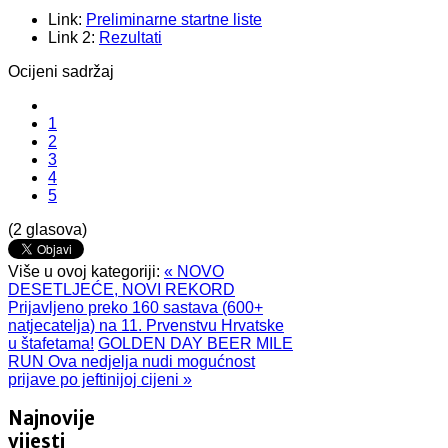
Share
Link:
Preliminarne startne liste
Link 2:
Rezultati
Ocijeni sadržaj
1
2
3
4
5
(2 glasova)
Više u ovoj kategoriji:
« NOVO
DESETLJEĆE, NOVI REKORD
Prijavljeno preko 160 sastava (600+
natjecatelja) na 11. Prvenstvu Hrvatske
u štafetama!
GOLDEN DAY BEER MILE
RUN Ova nedjelja nudi mogućnost
prijave po jeftinijoj cijeni »
Najnovije
vijesti