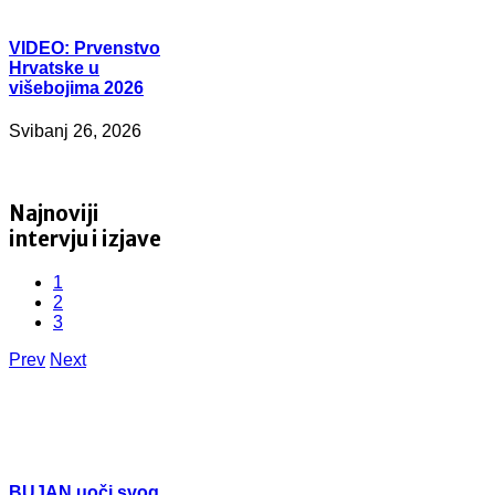
VIDEO:
Prvenstvo
Hrvatske u
višebojima 2026
Svibanj 26, 2026
Najnoviji
intervju i izjave
1
2
3
Prev
Next
BUJAN
uoči svog