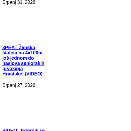
Srpanj 31, 2026
3PEAT
Ženska
štafeta na 4x100m
još jednom do
naslova seniorskih
prvakinja
Hrvatske! (VIDEO)
Srpanj 27, 2026
VIDEO:
Jezernik se