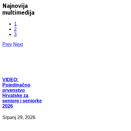
Najnovija
multimedija
1
2
3
Prev
Next
VIDEO:
Pojedinačno
prvenstvo
Hrvatske za
seniore i seniorke
2026
Srpanj 29, 2026