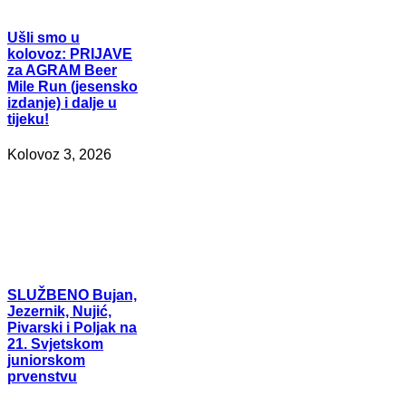
Ušli
smo u
kolovoz: PRIJAVE
za AGRAM Beer
Mile Run (jesensko
izdanje) i dalje u
tijeku!
Kolovoz 3, 2026
SLUŽBENO
Bujan,
Jezernik, Nujić,
Pivarski i Poljak na
21. Svjetskom
juniorskom
prvenstvu