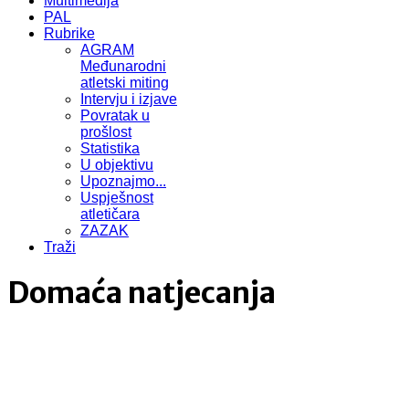
Multimedija
PAL
Rubrike
AGRAM
Međunarodni
atletski miting
Intervju i izjave
Povratak u
prošlost
Statistika
U objektivu
Upoznajmo...
Uspješnost
atletičara
ZAZAK
Traži
Domaća natjecanja