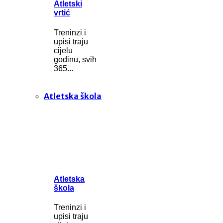
Atletski
vrtić
Treninzi i
upisi traju
cijelu
godinu, svih
365...
Atletska škola
Atletska
škola
Treninzi i
upisi traju