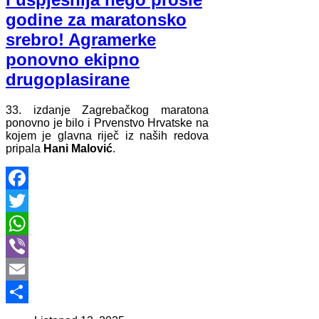
godine za maratonsko
srebro! Agramerke
ponovno ekipno
drugoplasirane
33. izdanje Zagrebačkog maratona
ponovno je bilo i Prvenstvo Hrvatske na
kojem je glavna riječ iz naših redova
pripala
Hani Malović
.
Facebook
Twitter
WhatsApp
Viber
Email
Share