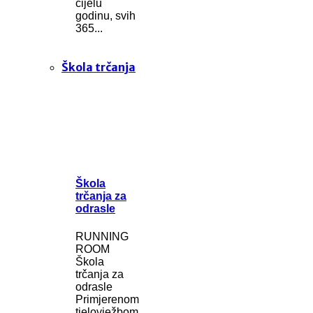
cijelu
godinu, svih
365...
Škola trčanja
Škola
trčanja za
odrasle
RUNNING
ROOM
Škola
trčanja za
odrasle
Primjerenom
tjelovježbom