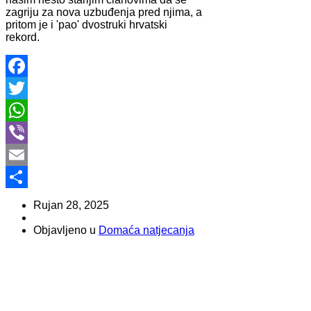
zagriju za nova uzbuđenja pred njima, a
pritom je i 'pao' dvostruki hrvatski
rekord.
Facebook
Twitter
WhatsApp
Viber
Email
Share
Rujan 28, 2025
Objavljeno u
Domaća natjecanja