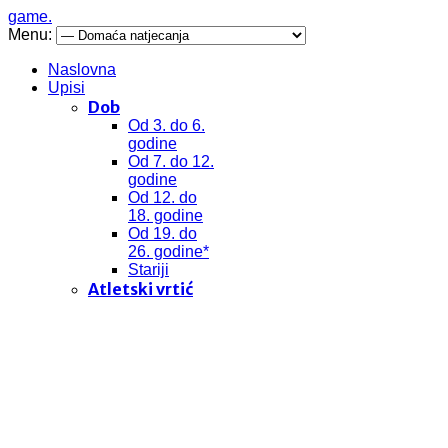
game.
Menu:
Naslovna
Upisi
Dob
Od 3. do 6.
godine
Od 7. do 12.
godine
Od 12. do
18. godine
Od 19. do
26. godine*
Stariji
Atletski vrtić