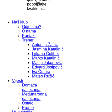
poboljšajte
kvalitetu...
Naš klub
Gdje smo?
O nama
Kontakt
Treneri
Antonija Žalac
Jasmina Katalinić
Ljiljana Ćulibrk
Marko Katalinić
Matija Jakopović
Edvard Josipović
Iva Čutura
Mateo Ružić
Vijesti
Domaća
natjecanja
Međunarodna
natjecanja
Ostalo
Promo