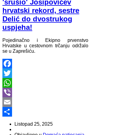
'srušio' Josipovićev
hrvatski rekord, sestre
Delić do dvostrukog
uspjeha!
Pojedinačno i Ekipno prvenstvo
Hrvatske u cestovnom trčanju održalo
se u Zaprešiću.
Facebook
Twitter
WhatsApp
Viber
Email
Share
Listopad 25, 2025
Objavljeno u
Domaća natjecanja