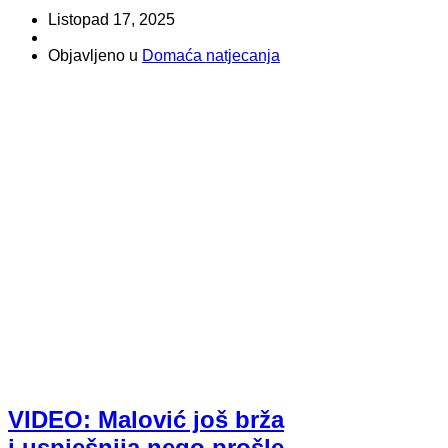
Share
Listopad 17, 2025
Objavljeno u
Domaća natjecanja
VIDEO: Malović još brža
i uspješnija nego prošle