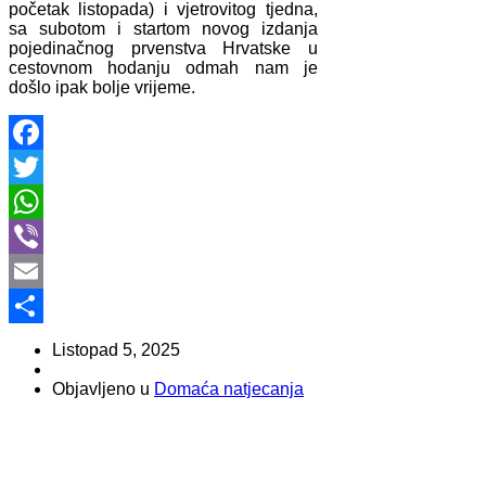
početak listopada) i vjetrovitog tjedna,
sa subotom i startom novog izdanja
pojedinačnog prvenstva Hrvatske u
cestovnom hodanju odmah nam je
došlo ipak bolje vrijeme.
Facebook
Twitter
WhatsApp
Viber
Email
Share
Listopad 5, 2025
Objavljeno u
Domaća natjecanja