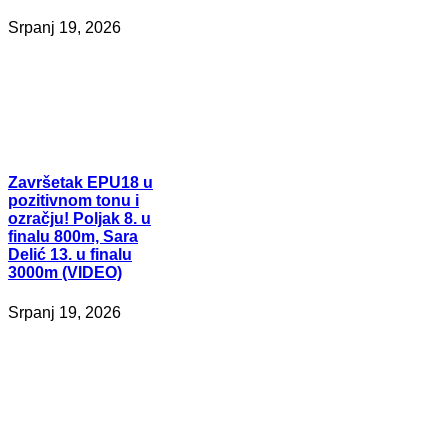
Srpanj 19, 2026
Završetak
EPU18 u
pozitivnom tonu i
ozračju! Poljak 8. u
finalu 800m, Sara
Delić 13. u finalu
3000m (VIDEO)
Srpanj 19, 2026