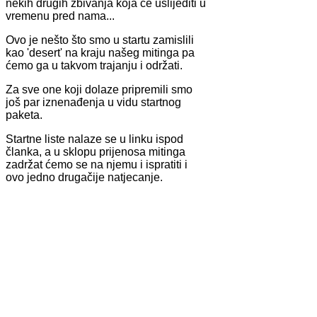
nekih drugih zbivanja koja će uslijediti u
vremenu pred nama...
Ovo je nešto što smo u startu zamislili
kao 'desert' na kraju našeg mitinga pa
ćemo ga u takvom trajanju i održati.
Za sve one koji dolaze pripremili smo
još par iznenađenja u vidu startnog
paketa.
Startne liste nalaze se u linku ispod
članka, a u sklopu prijenosa mitinga
zadržat ćemo se na njemu i ispratiti i
ovo jedno drugačije natjecanje.