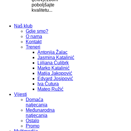
poboljšajte
kvalitetu...
Naš klub
Gdje smo?
O nama
Kontakt
Treneri
Antonija Žalac
Jasmina Katalinić
Ljiljana Ćulibrk
Marko Katalinić
Matija Jakopović
Edvard Josipović
Iva Čutura
Mateo Ružić
Vijesti
Domaća
natjecanja
Međunarodna
natjecanja
Ostalo
Promo