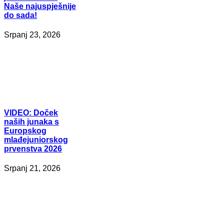
Naše najuspješnije
do sada!
Srpanj 23, 2026
VIDEO:
Doček
naših junaka s
Europskog
mlađejuniorskog
prvenstva 2026
Srpanj 21, 2026