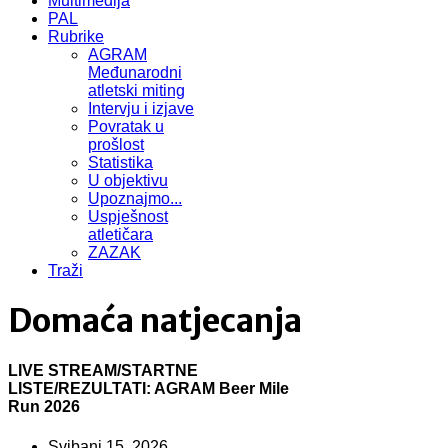
Multimedija
PAL
Rubrike
AGRAM
Međunarodni
atletski miting
Intervju i izjave
Povratak u
prošlost
Statistika
U objektivu
Upoznajmo...
Uspješnost
atletičara
ZAZAK
Traži
Domaća natjecanja
LIVE STREAM/STARTNE
LISTE/REZULTATI: AGRAM Beer Mile
Run 2026
Svibanj 15, 2026