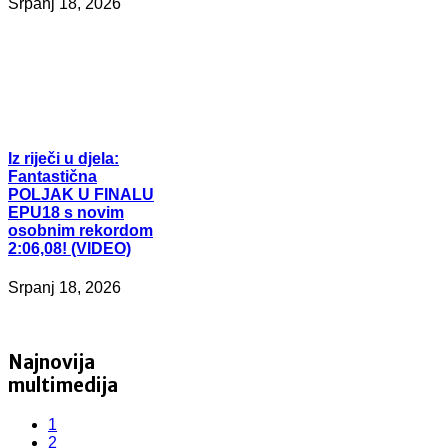
Srpanj 18, 2026
Iz
riječi u djela:
Fantastična
POLJAK U FINALU
EPU18 s novim
osobnim rekordom
2:06,08! (VIDEO)
Srpanj 18, 2026
Najnovija
multimedija
1
2