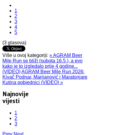
1
2
3
4
5
(3 glasova)
Više u ovoj kategoriji:
« AGRAM Beer
Mile Run se bliži (subota 16.5.), a evo
kako je to izgledalo prije 4 godine...
(VIDEO)
AGRAM Beer Mile Run 2026:
Kivač Podnar, Marijanović i Maratonjare
Kutina pobjednici (VIDEO) »
Najnovije
vijesti
1
2
3
Prev
Next