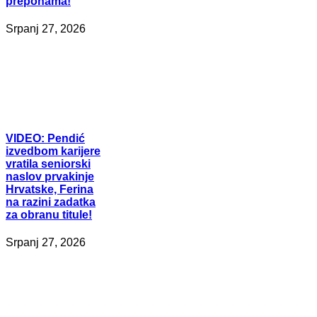
preponama!
Srpanj 27, 2026
VIDEO:
Pendić
izvedbom karijere
vratila seniorski
naslov prvakinje
Hrvatske, Ferina
na razini zadatka
za obranu titule!
Srpanj 27, 2026