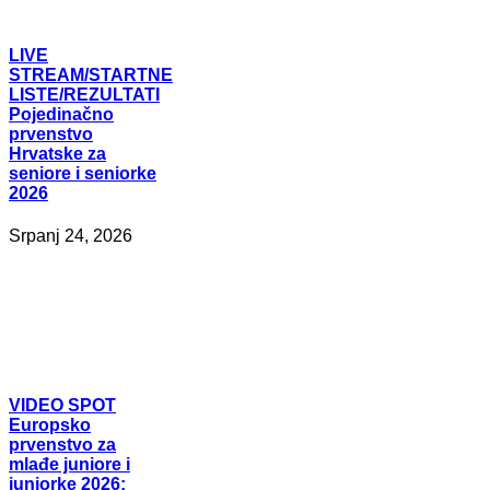
LIVE
STREAM/STARTNE
LISTE/REZULTATI
Pojedinačno
prvenstvo
Hrvatske za
seniore i seniorke
2026
Srpanj 24, 2026
VIDEO
SPOT
Europsko
prvenstvo za
mlađe juniore i
juniorke 2026: