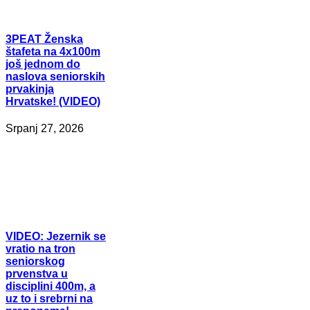
3PEAT
Ženska
štafeta na 4x100m
još jednom do
naslova seniorskih
prvakinja
Hrvatske! (VIDEO)
Srpanj 27, 2026
VIDEO:
Jezernik se
vratio na tron
seniorskog
prvenstva u
disciplini 400m, a
uz to i srebrni na