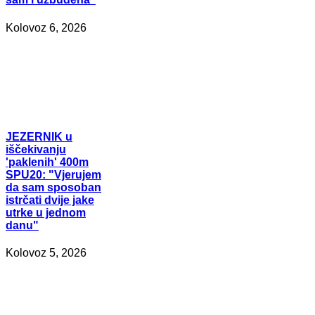
Kolovoz 6, 2026
JEZERNIK
u
iščekivanju
'paklenih' 400m
SPU20: "Vjerujem
da sam sposoban
istrčati dvije jake
utrke u jednom
danu"
Kolovoz 5, 2026