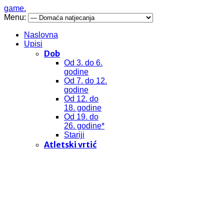
game.
Menu:
Naslovna
Upisi
Dob
Od 3. do 6.
godine
Od 7. do 12.
godine
Od 12. do
18. godine
Od 19. do
26. godine*
Stariji
Atletski vrtić