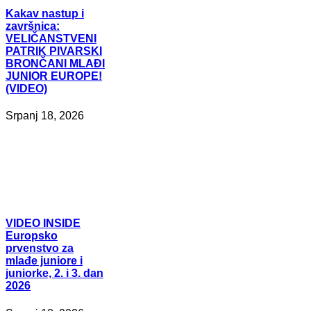
Kakav
nastup i
završnica:
VELIČANSTVENI
PATRIK PIVARSKI
BRONČANI MLAĐI
JUNIOR EUROPE!
(VIDEO)
Srpanj 18, 2026
VIDEO
INSIDE
Europsko
prvenstvo za
mlađe juniore i
juniorke, 2. i 3. dan
2026