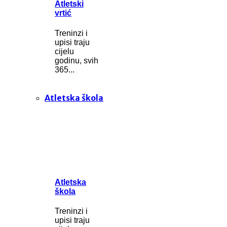
Atletski
vrtić
Treninzi i
upisi traju
cijelu
godinu, svih
365...
Atletska škola
Atletska
škola
Treninzi i
upisi traju