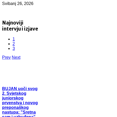
Svibanj 26, 2026
Najnoviji
intervju i izjave
1
2
3
Prev
Next
BUJAN
uoči svog
2. Svjetskog
juniorskog
prvenstva i novog
preponaškog
nastupa: "Sretna
sam i uzbuđena"