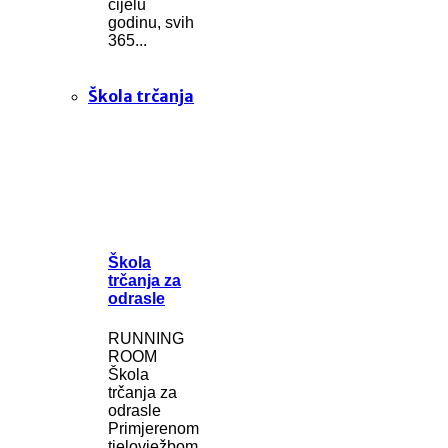
cijelu
godinu, svih
365...
Škola trčanja
Škola
trčanja za
odrasle
RUNNING
ROOM
Škola
trčanja za
odrasle
Primjerenom
tjelovježbom