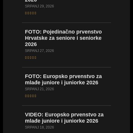
SRPANJ 29, 2026
LIPANJ 23,
FOTO:
Pojedinačno prvenstvo
FOTO:
Hrvatske za seniore i seniorke
Hrvatsk
2026
2026
SRPANJ 27, 2026
LIPANJ 23,
FOTO:
Europsko prvenstvo za
VIDEO:
mlađe juniore i juniorke 2026
Hrvatsk
kadetki
SRPANJ 21, 2026
kadetki
LIPANJ 17,
VIDEO:
Europsko prvenstvo za
mlađe juniore i juniorke 2026
FOTO:
SRPANJ 18, 2026