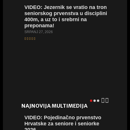
VIDEO:
Jezernik se vratio na tron
seniorskog prvenstva u disciplini
400m, a uz to i srebrni na
VIDEO
preponama!
prvenst
juniork
SRPANJ 27, 2026
SRPANJ 20
NAJNOVIJA MULTIMEDIJA
VIDEO:
Pojedinačno prvenstvo
VIDEO:
Hrvatske za seniore i seniorke
Hrvatsk
2026
2026