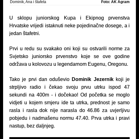
Dominik, Ana i štafeta
Foto: AK Agram
U sklopu juniorskog Kupa i Ekipnog prvenstva
Hrvatske vrijedi istaknuti neke pojedinačne dosege, a i
jedan štafetni.
Prvi u redu su svakako oni koji su ostvarili norme za
Svjetsko juniorsko prvenstvo koje se ove godine
održava u kolovozu u legendarnom Eugenu, Oregonu.
Tako je prvi dan oduševio
Dominik Jezernik
koji je
strpljivo radio i čekao svoju prvu utrku ispod 47
sekundi na 400m - i dočekao! Od početka se moglo
vidjeti u kojem smjeru ide ta utrka, prednost je samo
rasla i rasla dok nije narasla do 46.86 za uvjerljivu
pobjedu i nadmašenu normu 47.40. Prva utrka i pravi
nastup, bez daljnjeg.