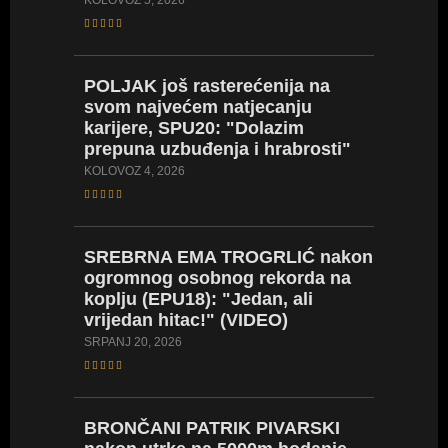
KOLOVOZ 5, 2026
PIVARS
POLJAK
još rasterećenija na
natjeca
svom najvećem natjecanju
od proš
karijere, SPU20: "Dolazim
pomoći
prepuna uzbuđenja i hrabrosti"
SRPANJ 17
KOLOVOZ 4, 2026
POLJA
SREBRNA
EMA TROGRLIĆ nakon
(za sad
ogromnog osobnog rekorda na
karijere
koplju (EPU18): "Jedan, ali
osobni
vrijedan hitac!" (VIDEO)
SRPANJ 14
SRPANJ 20, 2026
BARTO
BRONČANI
PATRIK PIVARSKI
popodn