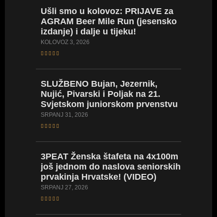
Ušli
smo u kolovoz: PRIJAVE za
AGRAM Beer Mile Run (jesensko
LIVE
ST
izdanje) i dalje u tijeku!
LISTE/
prvenst
KOLOVOZ 3, 2026
seniork
SRPANJ 24
SLUŽBENO
Bujan, Jezernik,
Nujić, Pivarski i Poljak na 21.
Svjetskom juniorskom prvenstvu
VIDEO
za mlađ
SRPANJ 31, 2026
Naše na
SRPANJ 23
3PEAT
Ženska štafeta na 4x100m
još jednom do naslova seniorskih
prvakinja Hrvatske! (VIDEO)
VIDEO:
Europs
SRPANJ 27, 2026
prvens
SRPANJ 21