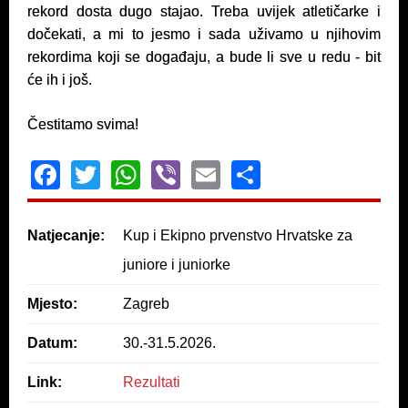
rekord dosta dugo stajao. Treba uvijek atletičarke i
dočekati, a mi to jesmo i sada uživamo u njihovim
rekordima koji se događaju, a bude li sve u redu - bit
će ih i još.
Čestitamo svima!
F
T
W
Vi
E
S
a
wi
h
b
m
h
c
tt
at
er
ail
ar
Natjecanje:
Kup i Ekipno prvenstvo Hrvatske za
e
er
s
e
juniore i juniorke
b
A
Mjesto:
Zagreb
o
p
o
p
Datum:
30.-31.5.2026.
k
Link:
Rezultati