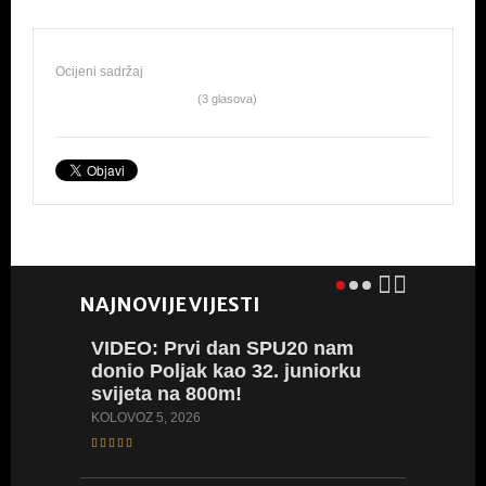
Ocijeni sadržaj
(3 glasova)
NAJNOVIJE VIJESTI
VIDEO:
Prvi dan SPU20 nam
VIDEO:
donio Poljak kao 32. juniorku
vratila
svijeta na 800m!
Hrvatsk
za obra
KOLOVOZ 5, 2026
SRPANJ 27