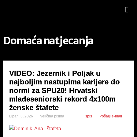
Domaća natjecanja
VIDEO: Jezernik i Poljak u
najboljim nastupima karijere do
normi za SPU20! Hrvatski
mlađeseniorski rekord 4x100m
ženske štafete
Lipanj 3, 2026
veličina pisma
Ispis
Pošalji e-mail