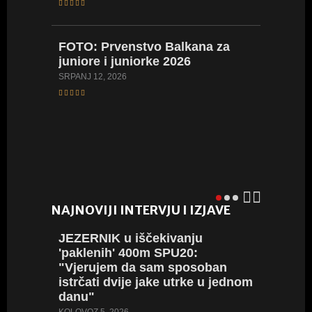
Hrvatsk
kadetki
kadetki
FOTO:
Prvenstvo Balkana za
LIPANJ 16,
juniore i juniorke 2026
SRPANJ 12, 2026
VIDEO:
Hrvatsk
juniork
LIPANJ 8, 
NAJNOVIJI INTERVJU I IZJAVE
JEZERNIK
u iščekivanju
SARA
D
'paklenih' 400m SPU20:
stazu i
"Vjerujem da sam sposoban
iskustv
istrčati dvije jake utrke u jednom
će mi 
danu"
SRPANJ 18