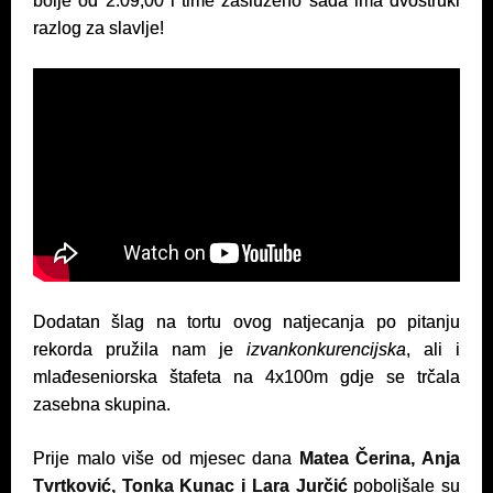
bolje od 2:09,00 i time zasluženo sada ima dvostruki
razlog za slavlje!
Dodatan šlag na tortu ovog natjecanja po pitanju
rekorda pružila nam je
izvankonkurencijska
, ali i
mlađeseniorska štafeta na 4x100m gdje se trčala
zasebna skupina.
Prije malo više od mjesec dana
Matea Čerina, Anja
Tvrtković, Tonka Kunac i Lara Jurčić
poboljšale su