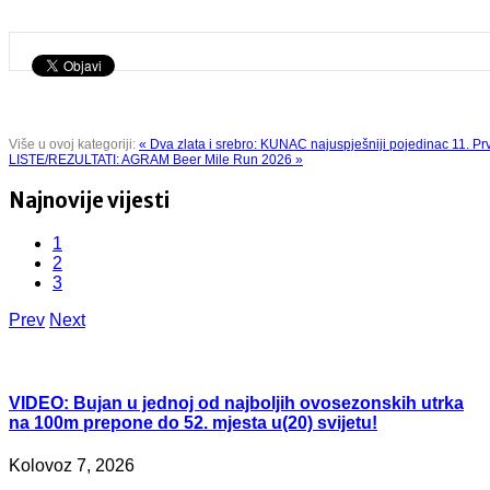
Share
Više u ovoj kategoriji:
« Dva zlata i srebro: KUNAC najuspješniji pojedinac 11. P
LISTE/REZULTATI: AGRAM Beer Mile Run 2026 »
Najnovije vijesti
1
2
3
Prev
Next
VIDEO:
Bujan u jednoj od najboljih ovosezonskih utrka
na 100m prepone do 52. mjesta u(20) svijetu!
Kolovoz 7, 2026