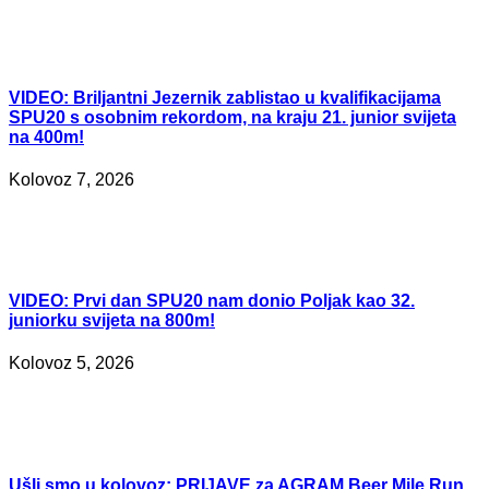
VIDEO:
Briljantni Jezernik zablistao u kvalifikacijama
SPU20 s osobnim rekordom, na kraju 21. junior svijeta
na 400m!
Kolovoz 7, 2026
VIDEO:
Prvi dan SPU20 nam donio Poljak kao 32.
juniorku svijeta na 800m!
Kolovoz 5, 2026
Ušli
smo u kolovoz: PRIJAVE za AGRAM Beer Mile Run