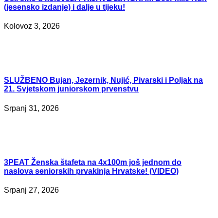
(jesensko izdanje) i dalje u tijeku!
Kolovoz 3, 2026
SLUŽBENO
Bujan, Jezernik, Nujić, Pivarski i Poljak na
21. Svjetskom juniorskom prvenstvu
Srpanj 31, 2026
3PEAT
Ženska štafeta na 4x100m još jednom do
naslova seniorskih prvakinja Hrvatske! (VIDEO)
Srpanj 27, 2026