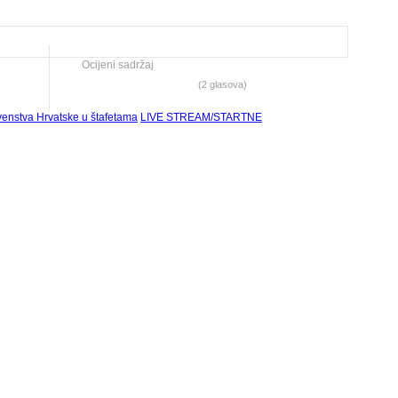
Ocijeni sadržaj
(2 glasova)
rvenstva Hrvatske u štafetama
LIVE STREAM/STARTNE