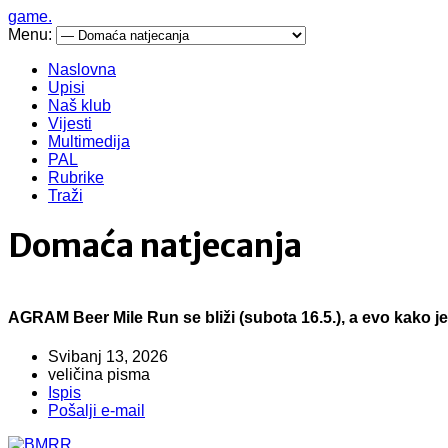
game.
Menu:
Naslovna
Upisi
Naš klub
Vijesti
Multimedija
PAL
Rubrike
Traži
Domaća natjecanja
AGRAM Beer Mile Run se bliži (subota 16.5.), a evo kako je 
Svibanj 13, 2026
veličina pisma
Ispis
Pošalji e-mail