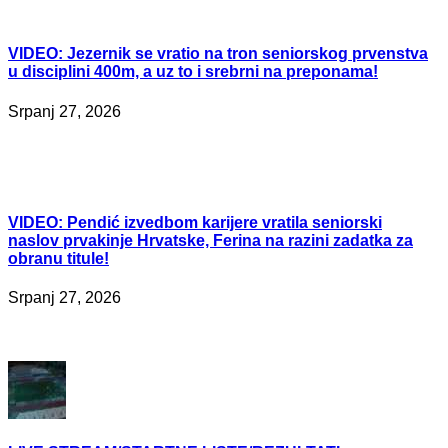
VIDEO:
Jezernik se vratio na tron seniorskog prvenstva
u disciplini 400m, a uz to i srebrni na preponama!
Srpanj 27, 2026
VIDEO:
Pendić izvedbom karijere vratila seniorski
naslov prvakinje Hrvatske, Ferina na razini zadatka za
obranu titule!
Srpanj 27, 2026