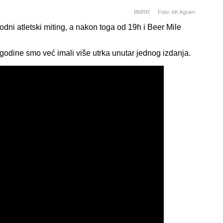
BMRR
Foto: AK Agram
ni atletski miting, a nakon toga od 19h i Beer Mile
 godine smo već imali više utrka unutar jednog izdanja.