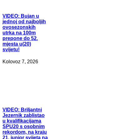
VIDEO:
Bujan u
jednoj od najboljih
ovosezonskih
utrka na 100m
prepone do 52.
mjesta u(20)
svijetu!
Kolovoz 7, 2026
VIDEO:
Briljantni
Jezernik zablistao
u kvalifikacijama
SPU20 s osobnim
rekordom, na kraju
21. junior svijeta na