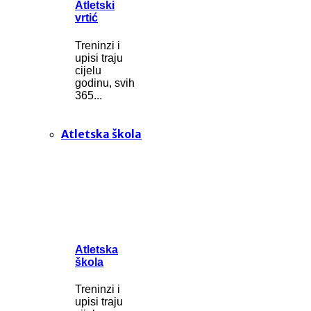
Atletski
vrtić
Treninzi i
upisi traju
cijelu
godinu, svih
365...
Atletska škola
Atletska
škola
Treninzi i
upisi traju