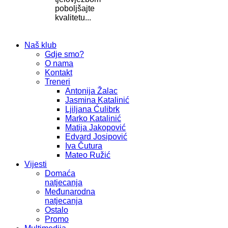
poboljšajte
kvalitetu...
Naš klub
Gdje smo?
O nama
Kontakt
Treneri
Antonija Žalac
Jasmina Katalinić
Ljiljana Ćulibrk
Marko Katalinić
Matija Jakopović
Edvard Josipović
Iva Čutura
Mateo Ružić
Vijesti
Domaća
natjecanja
Međunarodna
natjecanja
Ostalo
Promo