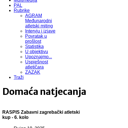
Multimedija
PAL
Rubrike
AGRAM
Međunarodni
atletski miting
Intervju i izjave
Povratak u
prošlost
Statistika
U objektivu
Upoznajmo...
Uspješnost
atletičara
ZAZAK
Traži
Domaća natjecanja
RASPIS Zabavni zagrebački atletski
kup - 6. kolo