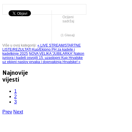
Ocijeni
sadržaj
(1 Glasaj)
Više u ovoj kategoriji:
« LIVE STREAM/STARTNE
LISTE/REZULTATI Kup/Ekipno PH za kadete i
kadetkinje 2025
NOVA VELIKA 'JUBILARKA' Nakon
juniora i kadeti osvojili 15. uzastopni Kup Hrvatske
uz ekipni naslov prvaka i doprvakinja Hrvatske! »
Najnovije
vijesti
1
2
3
Prev
Next