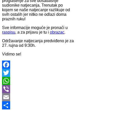
proglašenje za sve dosadašnje
sudionike natjecanja. Trenutak po
kojem se naše natjecanje razlikuje od
svih ostalih jer nitko ne odlazi doma
praznih ruku!
Sve informacije moguće je pronaći u
raspisu
, a za prijavu je tu i
obrazac
.
Održavanje natjecanja predviđeno je za
27. rujna od 9:30h.
Vidimo se!
Facebook
Twitter
WhatsApp
Viber
Email
Share