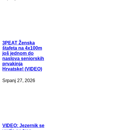
3PEAT
Ženska
štafeta na 4x100m
još jednom do
naslova seniorskih
prvakinja
Hrvatske! (VIDEO)
Srpanj 27, 2026
VIDEO:
Jezernik se