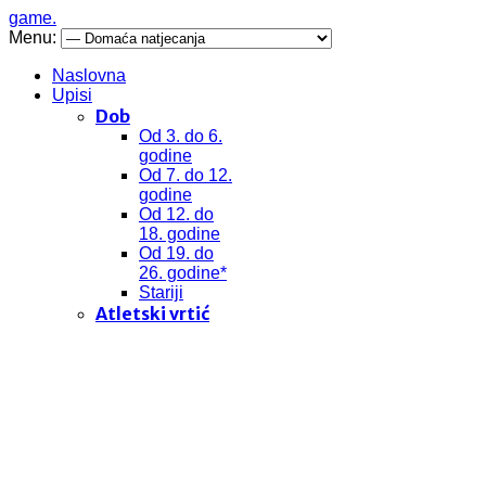
game.
Menu:
Naslovna
Upisi
Dob
Od 3. do 6.
godine
Od 7. do 12.
godine
Od 12. do
18. godine
Od 19. do
26. godine*
Stariji
Atletski vrtić