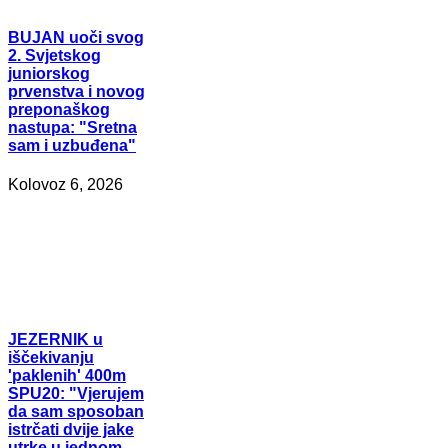
BUJAN
uoči svog
2. Svjetskog
juniorskog
prvenstva i novog
preponaškog
nastupa: "Sretna
sam i uzbuđena"
Kolovoz 6, 2026
JEZERNIK
u
iščekivanju
'paklenih' 400m
SPU20: "Vjerujem
da sam sposoban
istrčati dvije jake
utrke u jednom