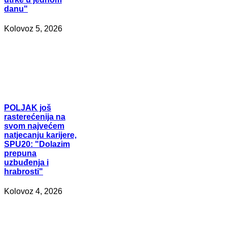
danu"
Kolovoz 5, 2026
POLJAK
još
rasterećenija na
svom najvećem
natjecanju karijere,
SPU20: "Dolazim
prepuna
uzbuđenja i
hrabrosti"
Kolovoz 4, 2026