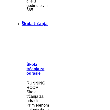
cijelu
godinu, svih
365...
Škola trčanja
Škola
trčanja za
odrasle
RUNNING
ROOM
Škola
trčanja za
odrasle
Primjerenom
tjelovježbom