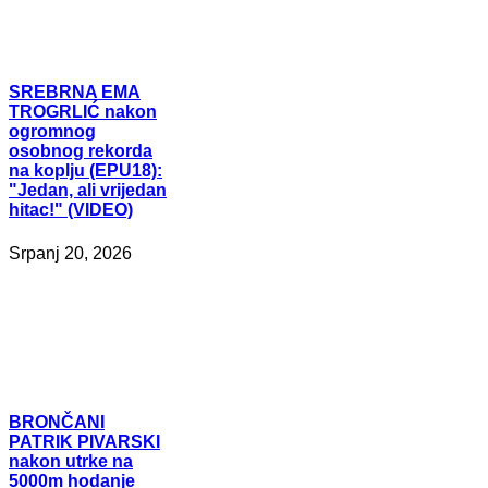
SREBRNA
EMA
TROGRLIĆ nakon
ogromnog
osobnog rekorda
na koplju (EPU18):
"Jedan, ali vrijedan
hitac!" (VIDEO)
Srpanj 20, 2026
BRONČANI
PATRIK PIVARSKI
nakon utrke na
5000m hodanje