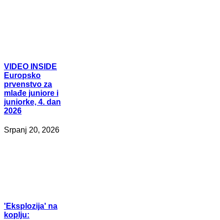
VIDEO
INSIDE
Europsko
prvenstvo za
mlađe juniore i
juniorke, 4. dan
2026
Srpanj 20, 2026
'Eksplozija'
na
koplju: