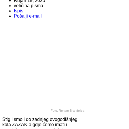
Rujan 19, 2025
veličina pisma
Ispis
Pošalji e-mail
Foto: Renato Branđolica
Stigli smo i do zadnjeg ovogodišnjeg
kola ZAZAK-a gdje ćemo imati i