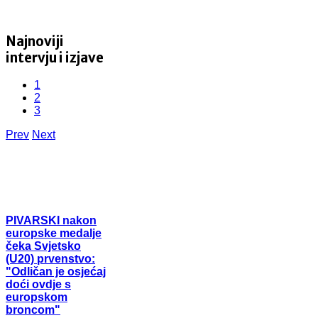
Najnoviji
intervju i izjave
1
2
3
Prev
Next
PIVARSKI
nakon
europske medalje
čeka Svjetsko
(U20) prvenstvo:
"Odličan je osjećaj
doći ovdje s
europskom
broncom"