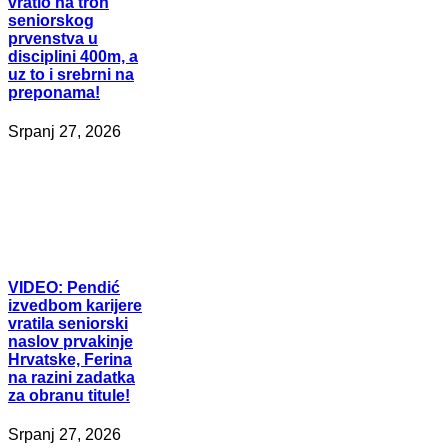
vratio na tron
seniorskog
prvenstva u
disciplini 400m, a
uz to i srebrni na
preponama!
Srpanj 27, 2026
VIDEO:
Pendić
izvedbom karijere
vratila seniorski
naslov prvakinje
Hrvatske, Ferina
na razini zadatka
za obranu titule!
Srpanj 27, 2026