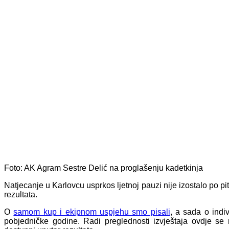
Foto: AK Agram
Sestre Delić na proglašenju kadetkinja
Natjecanje u Karlovcu usprkos ljetnoj pauzi nije izostalo po p
rezultata.
O
samom kup i ekipnom uspjehu smo pisali
, a sada o indi
pobjedničke godine. Radi preglednosti izvještaja ovdje s