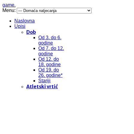
game.
Menu:
Naslovna
Upisi
Dob
Od 3. do 6.
godine
Od 7. do 12.
godine
Od 12. do
18. godine
Od 19. do
26. godine*
Stariji
Atletski vrtić