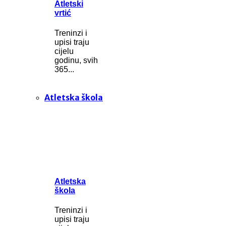
Atletski
vrtić
Treninzi i
upisi traju
cijelu
godinu, svih
365...
Atletska škola
Atletska
škola
Treninzi i
upisi traju