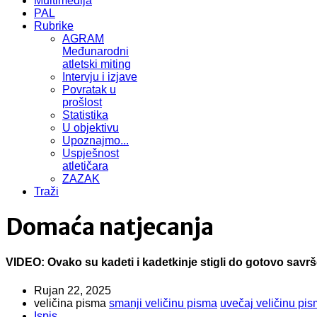
Multimedija
PAL
Rubrike
AGRAM
Međunarodni
atletski miting
Intervju i izjave
Povratak u
prošlost
Statistika
U objektivu
Upoznajmo...
Uspješnost
atletičara
ZAZAK
Traži
Domaća natjecanja
VIDEO: Ovako su kadeti i kadetkinje stigli do gotovo sav
Rujan 22, 2025
veličina pisma
smanji veličinu pisma
uvečaj veličinu pi
Ispis