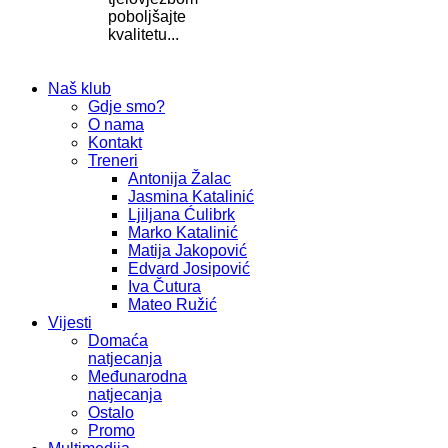
poboljšajte
kvalitetu...
Naš klub
Gdje smo?
O nama
Kontakt
Treneri
Antonija Žalac
Jasmina Katalinić
Ljiljana Ćulibrk
Marko Katalinić
Matija Jakopović
Edvard Josipović
Iva Čutura
Mateo Ružić
Vijesti
Domaća
natjecanja
Međunarodna
natjecanja
Ostalo
Promo