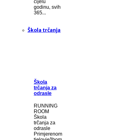
cijelu
godinu, svih
365...
Škola trčanja
Škola
trčanja za
odrasle
RUNNING
ROOM
Škola
trčanja za
odrasle
Primjerenom
tjelovježbom