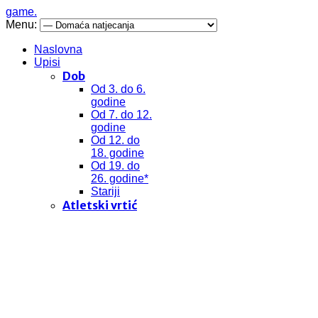
game.
Menu:
Naslovna
Upisi
Dob
Od 3. do 6.
godine
Od 7. do 12.
godine
Od 12. do
18. godine
Od 19. do
26. godine*
Stariji
Atletski vrtić