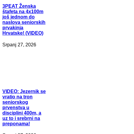
3PEAT
Ženska
štafeta na 4x100m
još jednom do
naslova seniorskih
prvakinja
Hrvatske! (VIDEO)
Srpanj 27, 2026
VIDEO:
Jezernik se
vratio na tron
seniorskog
prvenstva u
disciplini 400m, a
uz to i srebrni na
preponama!