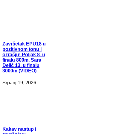
Završetak
EPU18 u
pozitivnom tonu i
ozračju! Poljak 8. u
finalu 800m, Sara
Delić 13. u finalu
3000m (VIDEO)
Srpanj 19, 2026
Kakav
nastup i