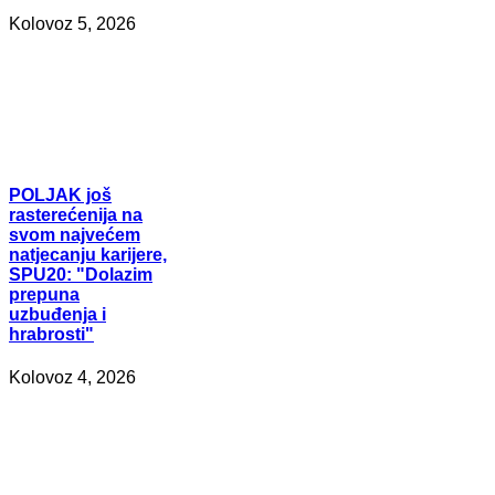
Kolovoz 5, 2026
POLJAK
još
rasterećenija na
svom najvećem
natjecanju karijere,
SPU20: "Dolazim
prepuna
uzbuđenja i
hrabrosti"
Kolovoz 4, 2026