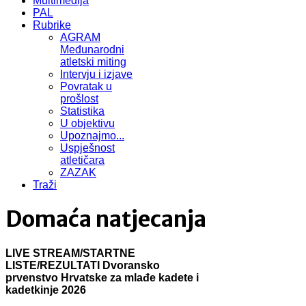
Multimedija
PAL
Rubrike
AGRAM
Međunarodni
atletski miting
Intervju i izjave
Povratak u
prošlost
Statistika
U objektivu
Upoznajmo...
Uspješnost
atletičara
ZAZAK
Traži
Domaća natjecanja
LIVE STREAM/STARTNE
LISTE/REZULTATI Dvoransko
prvenstvo Hrvatske za mlađe kadete i
kadetkinje 2026