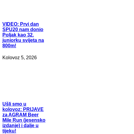
VIDEO:
Prvi dan
SPU20 nam donio
Poljak kao 32.
juniorku svijeta na
800m!
Kolovoz 5, 2026
Ušli
smo u
kolovoz: PRIJAVE
za AGRAM Beer
Mile Run (jesensko
izdanje) i dalje u
tijeku!