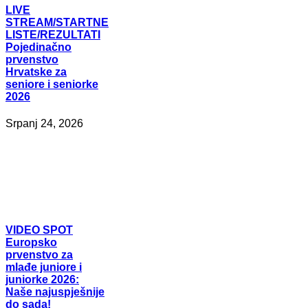
LIVE
STREAM/STARTNE
LISTE/REZULTATI
Pojedinačno
prvenstvo
Hrvatske za
seniore i seniorke
2026
Srpanj 24, 2026
VIDEO
SPOT
Europsko
prvenstvo za
mlađe juniore i
juniorke 2026:
Naše najuspješnije
do sada!