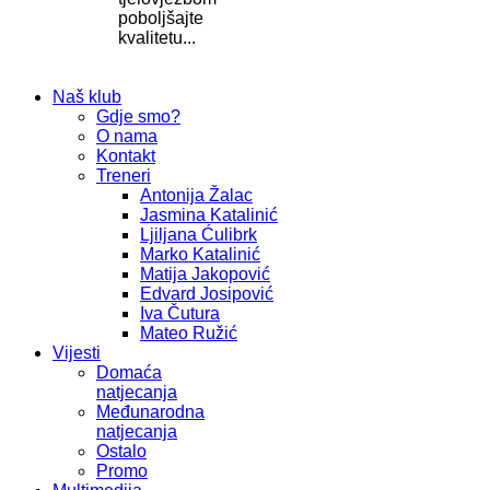
poboljšajte
kvalitetu...
Naš klub
Gdje smo?
O nama
Kontakt
Treneri
Antonija Žalac
Jasmina Katalinić
Ljiljana Ćulibrk
Marko Katalinić
Matija Jakopović
Edvard Josipović
Iva Čutura
Mateo Ružić
Vijesti
Domaća
natjecanja
Međunarodna
natjecanja
Ostalo
Promo