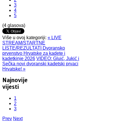
3
4
5
(4 glasova)
Više u ovoj kategoriji:
« LIVE
STREAM/STARTNE
LISTE/REZULTATI Dvoransko
prvenstvo Hrvatske za kadete i
kadetkinje 2026
VIDEO: Gluić, Jukić i
Sečka novi dvoranski kadetski prvaci
Hrvatske! »
Najnovije
vijesti
1
2
3
Prev
Next