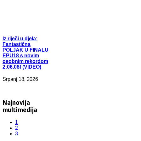
Iz
riječi u djela:
Fantastična
POLJAK U FINALU
EPU18 s novim
osobnim rekordom
2:06,08! (VIDEO)
Srpanj 18, 2026
Najnovija
multimedija
1
2
3