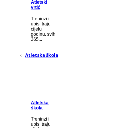
Atletski
vrtić
Treninzi i
upisi traju
cijelu
godinu, svih
365...
Atletska škola
Atletska
škola
Treninzi i
upisi traju