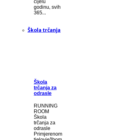
cijelu
godinu, svih
365...
Škola trčanja
Škola
trčanja za
odrasle
RUNNING
ROOM
Škola
trčanja za
odrasle
Primjerenom
tjelovježbom