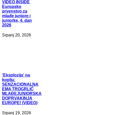
VIDEO
INSIDE
Europsko
prvenstvo za
mlađe juniore i
juniorke, 4. dan
2026
Srpanj 20, 2026
'Eksplozija'
na
koplju:
SENZACIONALNA
EMA TROGRLIĆ
MLAĐEJUNIORSKA
DOPRVAKINJA
EUROPE! (VIDEO)
Srpanj 19, 2026