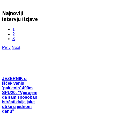
Najnoviji
intervju i izjave
1
2
3
Prev
Next
JEZERNIK
u
iščekivanju
'paklenih' 400m
SPU20: "Vjerujem
da sam sposoban
istrčati dvije jake
utrke u jednom
danu"