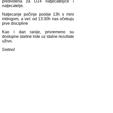
predviđena za U14 natjecateljice i
natjecatelje.
Natjecanje počinje poslije 13h s mini
mitingom, a već od 13:30h nas očekuju
prve discipline
Kao i dan ranije, privremeno su
dostupne startne liste uz stalne rezultate
uživo.
Sretno!