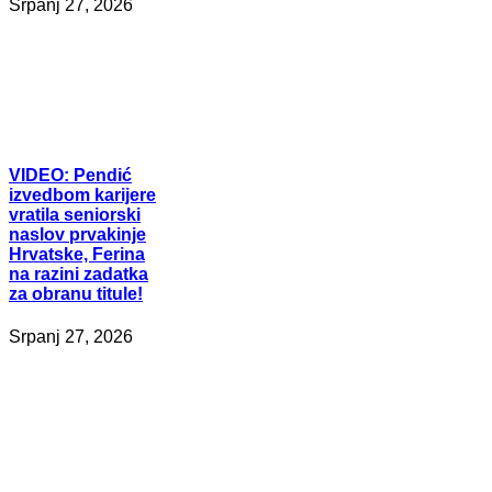
Srpanj 27, 2026
VIDEO:
Pendić
izvedbom karijere
vratila seniorski
naslov prvakinje
Hrvatske, Ferina
na razini zadatka
za obranu titule!
Srpanj 27, 2026