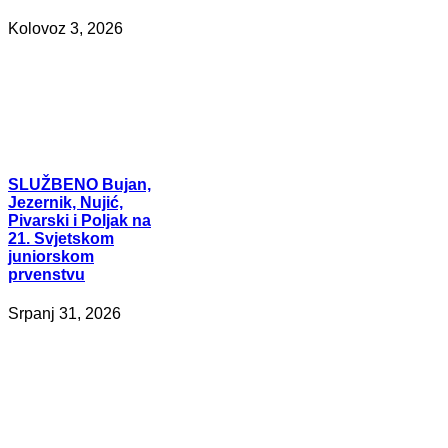
Kolovoz 3, 2026
SLUŽBENO
Bujan,
Jezernik, Nujić,
Pivarski i Poljak na
21. Svjetskom
juniorskom
prvenstvu
Srpanj 31, 2026