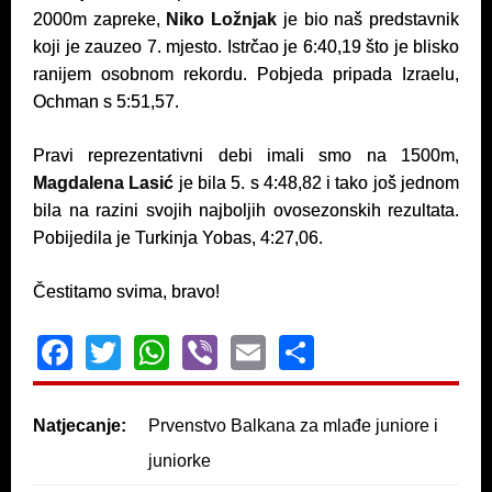
2000m zapreke,
Niko Ložnjak
je bio naš predstavnik
koji je zauzeo 7. mjesto. Istrčao je 6:40,19 što je blisko
ranijem osobnom rekordu. Pobjeda pripada Izraelu,
Ochman s 5:51,57.
Pravi reprezentativni debi imali smo na 1500m,
Magdalena Lasić
je bila 5. s 4:48,82 i tako još jednom
bila na razini svojih najboljih ovosezonskih rezultata.
Pobijedila je Turkinja Yobas, 4:27,06.
Čestitamo svima, bravo!
F
T
W
Vi
E
S
a
wi
h
b
m
h
c
tt
at
er
ail
ar
Natjecanje:
Prvenstvo Balkana za mlađe juniore i
e
er
s
e
juniorke
b
A