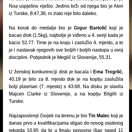
Noa uspješno riješio. Jedino brži od njega bio je Akin
iz Turske, 8:47,36, ni zlato nije bilo daleko.
Na korak do medalje bio je
Grgur Bartolić
koji je
bacao disk (1.5kg), najbolje je viđeno u 4. seriji kada je
bacio 52.77. Time je na kraju i zaslužio 4. mjesto, a to
je i nastavak njegovih sve boljih i boljih nastupa u ovoj
disciplini. Pobjednik je Meglič iz Slovenije, 55.31.
U ženskoj konkurenciji disk je bacala i
Ema Trogrlić
,
40.19 je bilo za 8. mjesto dok je na koplju zaslužila
bolji plasman (7. mjesto) s 43.68. Na disku je slavila
Majcen Clarke iz Slovenije, a na koplju Bilgilli iz
Turske.
Najzaposleniji
čovjek na terenu je bio
Tin Malec
koji je
danas prvo u kvalifikacijama stigao do novog osobnog
rekorda 10.95 da bi u finalu ponovno išao ispod 11