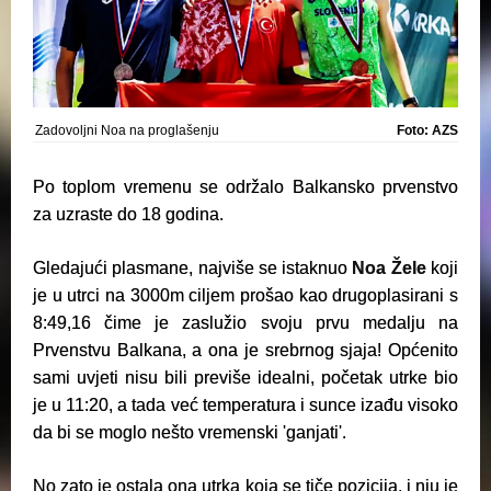
Zadovoljni Noa na proglašenju
Foto: AZS
Po toplom vremenu se održalo Balkansko prvenstvo
za uzraste do 18 godina.
Gledajući plasmane, najviše se istaknuo
Noa Žele
koji
je u utrci na 3000m ciljem prošao kao drugoplasirani s
8:49,16 čime je zaslužio svoju prvu medalju na
Prvenstvu Balkana, a ona je srebrnog sjaja! Općenito
sami uvjeti nisu bili previše idealni, početak utrke bio
je u 11:20, a tada već temperatura i sunce izađu visoko
da bi se moglo nešto vremenski 'ganjati'.
No zato je ostala ona utrka koja se tiče pozicija, i nju je