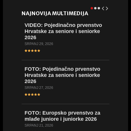
NAJNOVIJA MULTIMEDIJA
VIDEO:
Pojedinačno prvenstvo
VIDEO:
Hrvatske za seniore i seniorke
Hrvatsk
2026
2026
SRPANJ 29, 2026
LIPANJ 23,
FOTO:
Pojedinačno prvenstvo
FOTO:
Hrvatske za seniore i seniorke
Hrvatsk
2026
2026
SRPANJ 27, 2026
LIPANJ 23,
FOTO:
Europsko prvenstvo za
VIDEO:
mlađe juniore i juniorke 2026
Hrvatsk
kadetki
SRPANJ 21, 2026