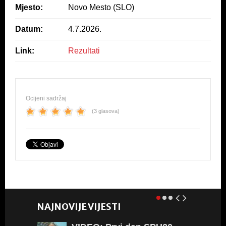
Mjesto:
Novo Mesto (SLO)
o
p
o
p
Datum:
4.7.2026.
k
Link:
Rezultati
Ocijeni sadržaj
(3 glasova)
NAJNOVIJE VIJESTI