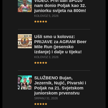
VIDEO:
Prvi dan SPU20
nam donio Poljak kao 32.
juniorku svijeta na 800m!
KOLOVOZ 5, 2026
Ušli
smo u kolovoz:
PRIJAVE za AGRAM Beer
Mile Run (jesensko
izdanje) i dalje u tijeku!
KOLOVOZ 3, 2026
SLUŽBENO
Bujan,
Jezernik, Nujić, Pivarski i
Poljak na 21. Svjetskom
juniorskom prvenstvu
SRPANJ 31, 2026