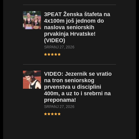
3PEAT
Ženska štafeta na
4x100m još jednom do
naslova seniorskih
prvakinja Hrvatske!
(VIDEO)
SRPANJ 27, 2026
VIDEO:
Jezernik se vratio
na tron seniorskog
prvenstva u disciplini
400m, a uz to i srebrni na
preponama!
SRPANJ 27, 2026