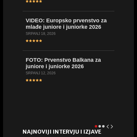
kadetki
LIPANJ 17,
VIDEO:
Europsko prvenstvo za
mlađe juniore i juniorke 2026
FOTO:
SRPANJ 18, 2026
Hrvatsk
kadetki
kadetki
FOTO:
Prvenstvo Balkana za
LIPANJ 16,
juniore i juniorke 2026
SRPANJ 12, 2026
VIDEO:
Hrvatsk
juniork
LIPANJ 8, 
NAJNOVIJI INTERVJU I IZJAVE