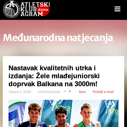
Međunarodna natjecanja
Nastavak kvalitetnih utrka i
izdanja: Žele mlađejuniorski
doprvak Balkana na 3000m!
Srpanj 4, 2026
veličina pisma
Ispis
Pošalji e-mail