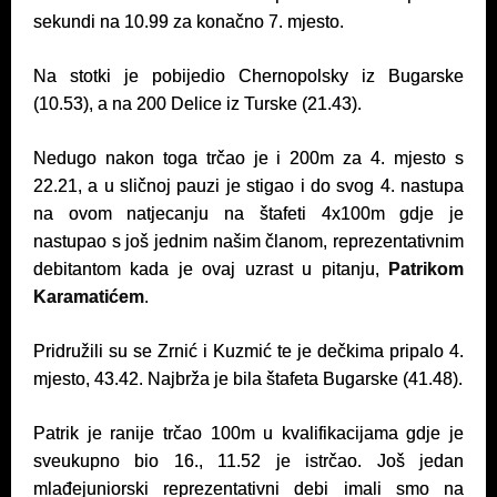
sekundi na 10.99 za konačno 7. mjesto.
Na stotki je pobijedio Chernopolsky iz Bugarske
(10.53), a na 200 Delice iz Turske (21.43).
Nedugo nakon toga trčao je i 200m za 4. mjesto s
22.21, a u sličnoj pauzi je stigao i do svog 4. nastupa
na ovom natjecanju na štafeti 4x100m gdje je
nastupao s još jednim našim članom, reprezentativnim
debitantom kada je ovaj uzrast u pitanju,
Patrikom
Karamatićem
.
Pridružili su se Zrnić i Kuzmić te je dečkima pripalo 4.
mjesto, 43.42. Najbrža je bila štafeta Bugarske (41.48).
Patrik je ranije trčao 100m u kvalifikacijama gdje je
sveukupno bio 16., 11.52 je istrčao. Još jedan
mlađejuniorski reprezentativni debi imali smo na