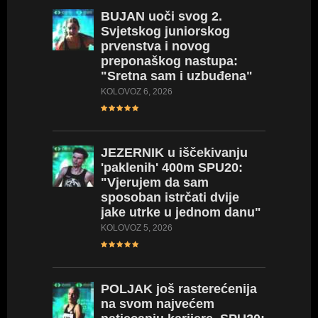
BUJAN
uoči svog 2.
Svjetskog juniorskog
prvenstva i novog
preponaškog nastupa:
"Sretna sam i uzbuđena"
KOLOVOZ 6, 2026
JEZERNIK
u iščekivanju
'paklenih' 400m SPU20:
"Vjerujem da sam
sposoban istrčati dvije
jake utrke u jednom danu"
KOLOVOZ 5, 2026
POLJAK
još rasterećenija
PIVARS
na svom najvećem
natjeca