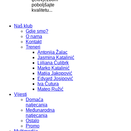
poboljšajte
kvalitetu...
Naš klub
Gdje smo?
O nama
Kontakt
Treneri
Antonija Žalac
Jasmina Katalinić
Ljiljana Ćulibrk
Marko Katalinić
Matija Jakopović
Edvard Josipović
Iva Čutura
Mateo Ružić
Vijesti
Domaća
natjecanja
Međunarodna
natjecanja
Ostalo
Promo