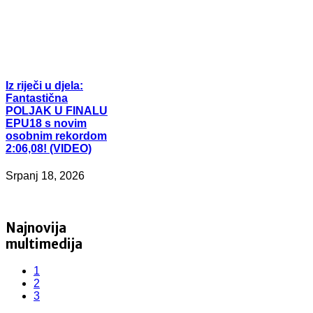
Iz
riječi u djela:
Fantastična
POLJAK U FINALU
EPU18 s novim
osobnim rekordom
2:06,08! (VIDEO)
Srpanj 18, 2026
Najnovija
multimedija
1
2
3