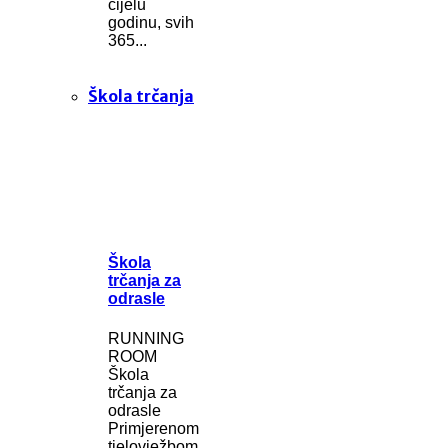
cijelu
godinu, svih
365...
Škola trčanja
Škola
trčanja za
odrasle
RUNNING
ROOM
Škola
trčanja za
odrasle
Primjerenom
tjelovježbom