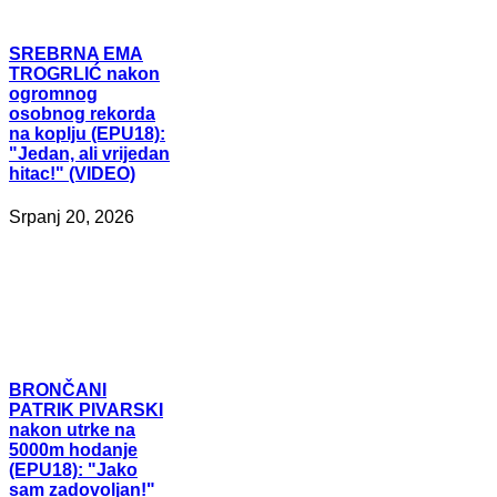
SREBRNA
EMA
TROGRLIĆ nakon
ogromnog
osobnog rekorda
na koplju (EPU18):
"Jedan, ali vrijedan
hitac!" (VIDEO)
Srpanj 20, 2026
BRONČANI
PATRIK PIVARSKI
nakon utrke na
5000m hodanje
(EPU18): "Jako
sam zadovoljan!"