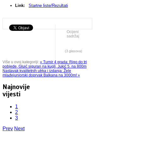
Link:
Startne liste/Rezultati
Ocijeni
sadržaj
(3 glasova)
Više u ovoj kategoriji:
« Turnir 4 grada: Rigo do tri
pobjede, Gluić siguran na kugli, Jukić 5. na 800m
Nastavak kvalitetnih utrka i izdanja: Žele
mlađejuniorski doprvak Balkana na 3000m! »
Najnovije
vijesti
1
2
3
Prev
Next