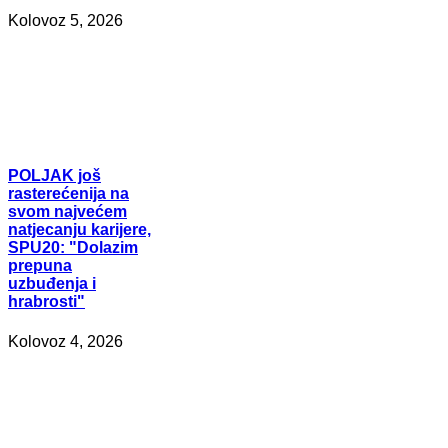
Kolovoz 5, 2026
POLJAK
još
rasterećenija na
svom najvećem
natjecanju karijere,
SPU20: "Dolazim
prepuna
uzbuđenja i
hrabrosti"
Kolovoz 4, 2026