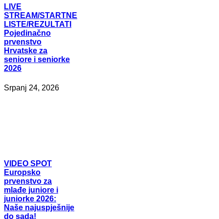
LIVE
STREAM/STARTNE
LISTE/REZULTATI
Pojedinačno
prvenstvo
Hrvatske za
seniore i seniorke
2026
Srpanj 24, 2026
VIDEO
SPOT
Europsko
prvenstvo za
mlađe juniore i
juniorke 2026:
Naše najuspješnije
do sada!