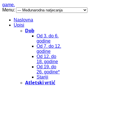
game.
Menu:
Naslovna
Upisi
Dob
Od 3. do 6.
godine
Od 7. do 12.
godine
Od 12. do
18. godine
Od 19. do
26. godine*
Stariji
Atletski vrtić