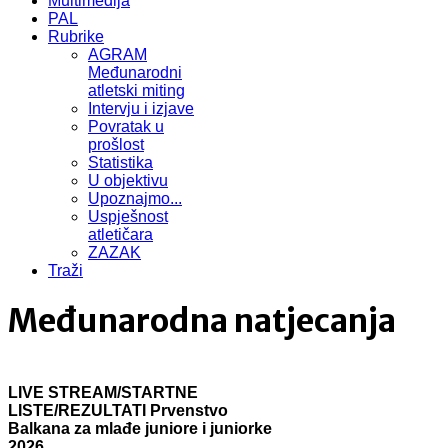
Multimedija
PAL
Rubrike
AGRAM
Međunarodni
atletski miting
Intervju i izjave
Povratak u
prošlost
Statistika
U objektivu
Upoznajmo...
Uspješnost
atletičara
ZAZAK
Traži
Međunarodna natjecanja
LIVE STREAM/STARTNE
LISTE/REZULTATI Prvenstvo
Balkana za mlađe juniore i juniorke
2026