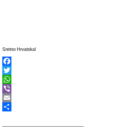
Sretno Hrvatska!
Facebook
Twitter
WhatsApp
Viber
Email
Share