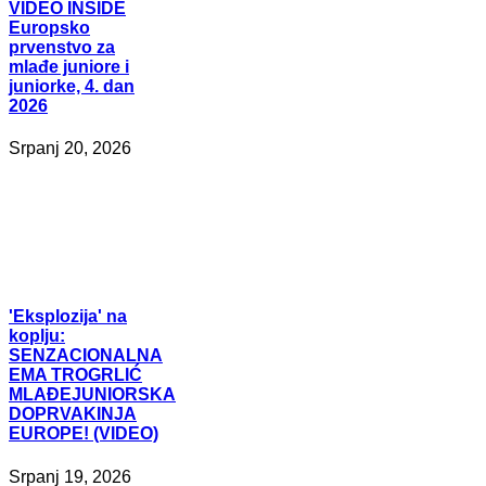
VIDEO
INSIDE
Europsko
prvenstvo za
mlađe juniore i
juniorke, 4. dan
2026
Srpanj 20, 2026
'Eksplozija'
na
koplju:
SENZACIONALNA
EMA TROGRLIĆ
MLAĐEJUNIORSKA
DOPRVAKINJA
EUROPE! (VIDEO)
Srpanj 19, 2026