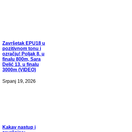
Završetak
EPU18 u
pozitivnom tonu i
ozračju! Poljak 8. u
finalu 800m, Sara
Delić 13. u finalu
3000m (VIDEO)
Srpanj 19, 2026
Kakav
nastup i