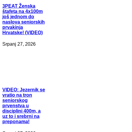
3PEAT
Ženska
štafeta na 4x100m
još jednom do
naslova seniorskih
prvakinja
Hrvatske! (VIDEO)
Srpanj 27, 2026
VIDEO:
Jezernik se
vratio na tron
seniorskog
prvenstva u
disciplini 400m, a
uz to i srebrni na
preponama!