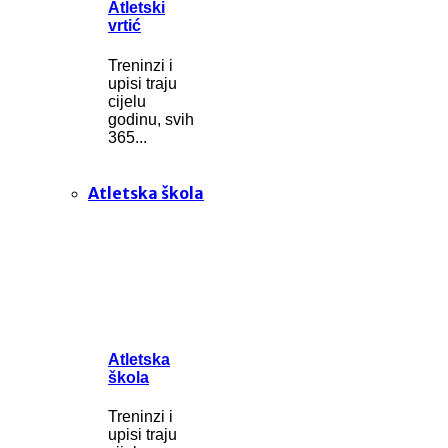
Atletski
vrtić
Treninzi i
upisi traju
cijelu
godinu, svih
365...
Atletska škola
Atletska
škola
Treninzi i
upisi traju