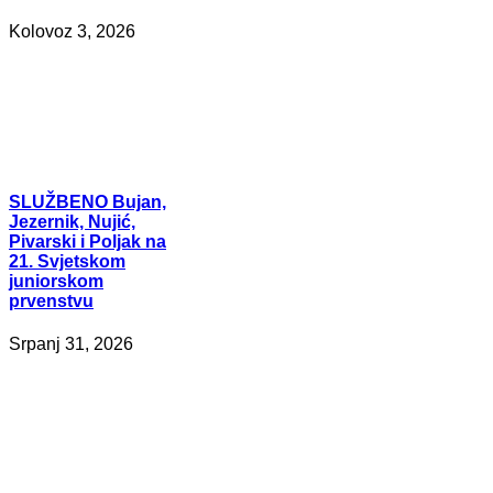
Kolovoz 3, 2026
SLUŽBENO
Bujan,
Jezernik, Nujić,
Pivarski i Poljak na
21. Svjetskom
juniorskom
prvenstvu
Srpanj 31, 2026