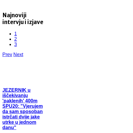
Najnoviji
intervju i izjave
1
2
3
Prev
Next
JEZERNIK
u
iščekivanju
'paklenih' 400m
SPU20: "Vjerujem
da sam sposoban
istrčati dvije jake
utrke u jednom
danu"