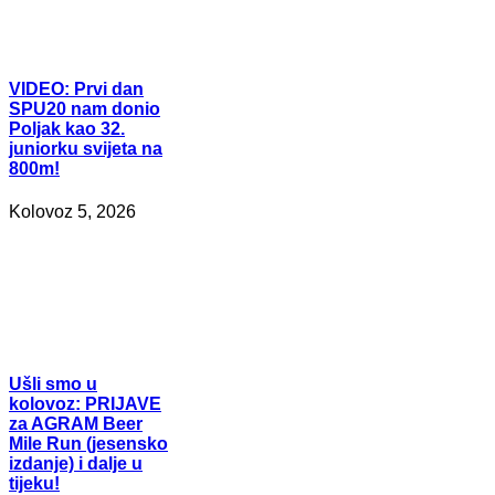
VIDEO:
Prvi dan
SPU20 nam donio
Poljak kao 32.
juniorku svijeta na
800m!
Kolovoz 5, 2026
Ušli
smo u
kolovoz: PRIJAVE
za AGRAM Beer
Mile Run (jesensko
izdanje) i dalje u
tijeku!