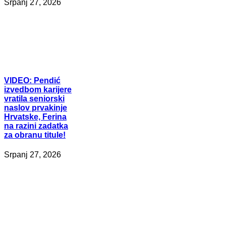
Srpanj 27, 2026
VIDEO:
Pendić
izvedbom karijere
vratila seniorski
naslov prvakinje
Hrvatske, Ferina
na razini zadatka
za obranu titule!
Srpanj 27, 2026