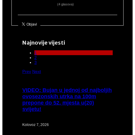
(4 glasova)
Najnovije vijesti
1
2
3
Prev
Next
VIDEO:
Bujan u jednoj od najboljih
ovosezonskih utrka na 100m
prepone do 52. mjesta u(20)
svijetu!
Kolovoz 7, 2026