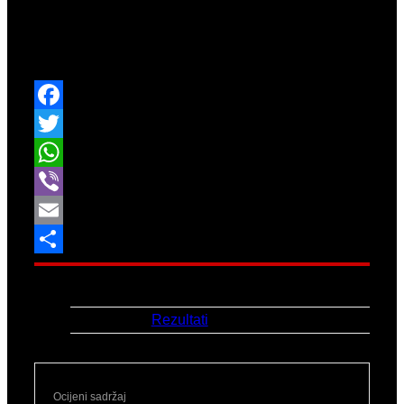
Eva Šomić
bila je naša jedina predstavnica na
400m, 59.84 je istrčala za 12. mjesto sveukupno.
Facebook
Twitter
WhatsApp
Viber
Email
Share
Datum:
5.-6.7.2026.
Link:
Rezultati
Ocijeni sadržaj