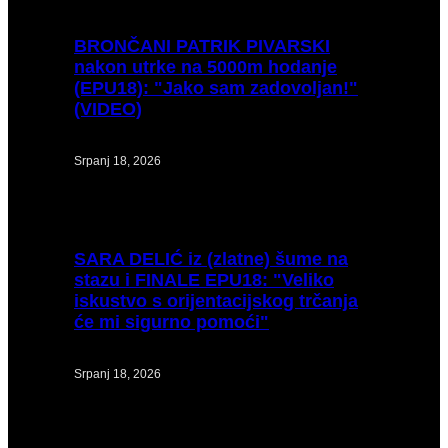
BRONČANI
PATRIK PIVARSKI
nakon utrke na 5000m hodanje
(EPU18): "Jako sam zadovoljan!"
(VIDEO)
Srpanj 18, 2026
SARA
DELIĆ iz (zlatne) šume na
stazu i FINALE EPU18: "Veliko
iskustvo s orijentacijskog trčanja
će mi sigurno pomoći"
Srpanj 18, 2026