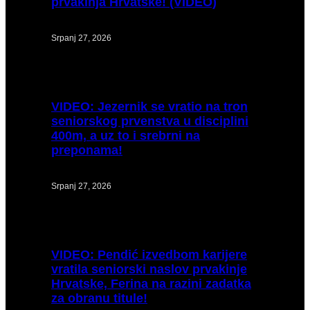
prvakinja Hrvatske! (VIDEO)
Srpanj 27, 2026
VIDEO:
Jezernik se vratio na tron
seniorskog prvenstva u disciplini
400m, a uz to i srebrni na
preponama!
Srpanj 27, 2026
VIDEO:
Pendić izvedbom karijere
vratila seniorski naslov prvakinje
Hrvatske, Ferina na razini zadatka
za obranu titule!