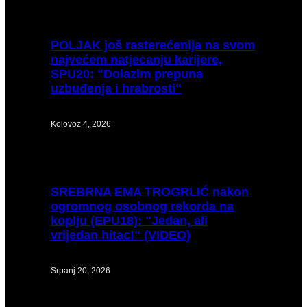
POLJAK
još rasterećenija na svom
najvećem natjecanju karijere,
SPU20: "Dolazim prepuna
uzbuđenja i hrabrosti"
Kolovoz 4, 2026
SREBRNA
EMA TROGRLIĆ nakon
ogromnog osobnog rekorda na
koplju (EPU18): "Jedan, ali
vrijedan hitac!" (VIDEO)
Srpanj 20, 2026