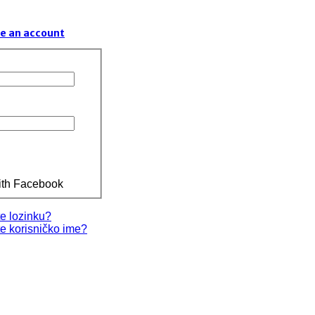
e an account
ith Facebook
te lozinku?
te korisničko ime?