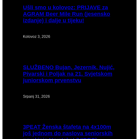
Ušli
smo u kolovoz: PRIJAVE za
AGRAM Beer Mile Run (jesensko
izdanje) i dalje u tijeku!
Kolovoz 3, 2026
SLUŽBENO
Bujan, Jezernik, Nujić,
Pivarski i Poljak na 21. Svjetskom
juniorskom prvenstvu
Srpanj 31, 2026
3PEAT
Ženska štafeta na 4x100m
još jednom do naslova seniorskih