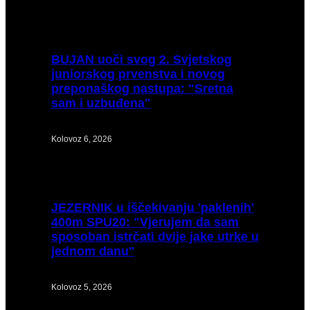
BUJAN
uoči svog 2. Svjetskog
juniorskog prvenstva i novog
preponaškog nastupa: "Sretna
sam i uzbuđena"
Kolovoz 6, 2026
JEZERNIK
u iščekivanju 'paklenih'
400m SPU20: "Vjerujem da sam
sposoban istrčati dvije jake utrke u
jednom danu"
Kolovoz 5, 2026