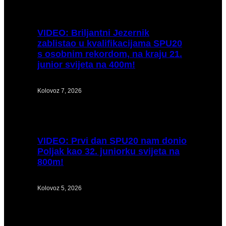
VIDEO:
Briljantni Jezernik
zablistao u kvalifikacijama SPU20
s osobnim rekordom, na kraju 21.
junior svijeta na 400m!
Kolovoz 7, 2026
VIDEO:
Prvi dan SPU20 nam donio
Poljak kao 32. juniorku svijeta na
800m!
Kolovoz 5, 2026