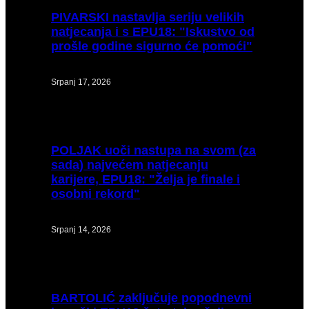
PIVARSKI
nastavlja seriju velikih
natjecanja i s EPU18: "Iskustvo od
prošle godine sigurno će pomoći"
Srpanj 17, 2026
POLJAK
uoči nastupa na svom (za
sada) najvećem natjecanju
karijere, EPU18: "Želja je finale i
osobni rekord"
Srpanj 14, 2026
BARTOLIĆ
zaključuje popodnevni