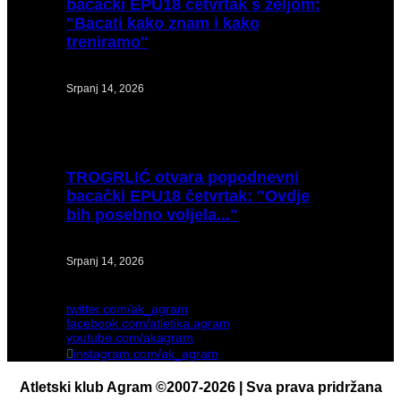
bacački EPU18 četvrtak s željom:
"Bacati kako znam i kako
treniramo"
Srpanj 14, 2026
TROGRLIĆ
otvara popodnevni
bacački EPU18 četvrtak: "Ovdje
bih posebno voljela..."
Srpanj 14, 2026
twitter.com/ak_agram
facebook.com/atletika.agram
youtube.com/akagram
instagram.com/ak_agram
Atletski klub Agram ©2007-2026 | Sva prava pridržana