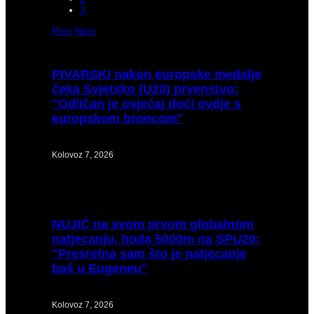
3
Prev
Next
PIVARSKI
nakon europske medalje
čeka Svjetsko (U20) prvenstvo:
"Odličan je osjećaj doći ovdje s
europskom broncom"
Kolovoz 7, 2026
NUJIĆ
na svom prvom globalnom
natjecanju, hoda 5000m na SPU20:
"Presretna sam što je natjecanje
baš u Eugeneu"
Kolovoz 7, 2026