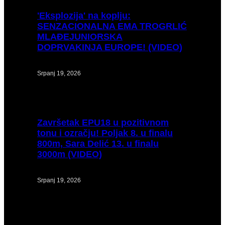
'Eksplozija'
na koplju:
SENZACIONALNA EMA TROGRLIĆ
MLAĐEJUNIORSKA
DOPRVAKINJA EUROPE! (VIDEO)
Srpanj 19, 2026
Završetak
EPU18 u pozitivnom
tonu i ozračju! Poljak 8. u finalu
800m, Sara Delić 13. u finalu
3000m (VIDEO)
Srpanj 19, 2026