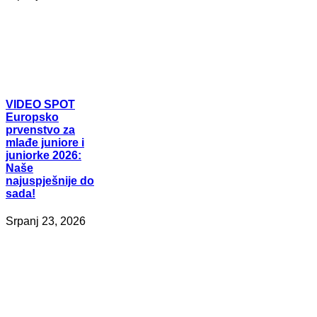
VIDEO
SPOT
Europsko
prvenstvo za
mlađe juniore i
juniorke 2026:
Naše
najuspješnije do
sada!
Srpanj 23, 2026