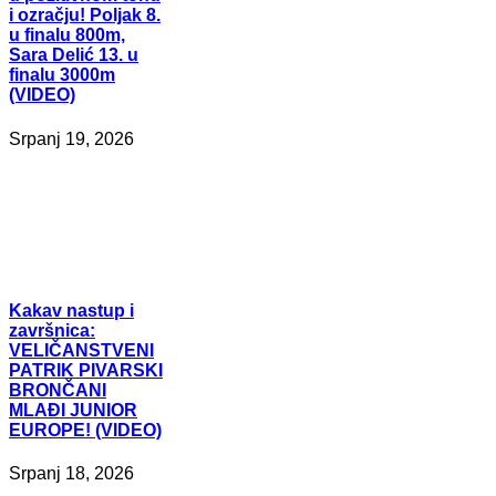
i ozračju! Poljak 8.
u finalu 800m,
Sara Delić 13. u
finalu 3000m
(VIDEO)
Srpanj 19, 2026
Kakav
nastup i
završnica:
VELIČANSTVENI
PATRIK PIVARSKI
BRONČANI
MLAĐI JUNIOR
EUROPE! (VIDEO)
Srpanj 18, 2026