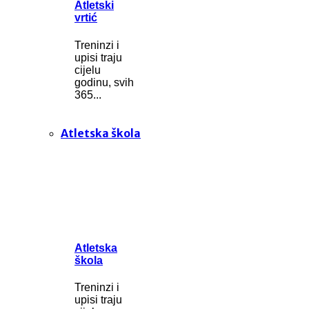
Atletski
vrtić
Treninzi i
upisi traju
cijelu
godinu, svih
365...
Atletska škola
Atletska
škola
Treninzi i
upisi traju