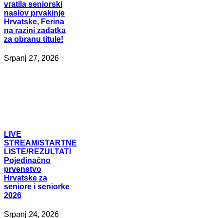
vratila seniorski
naslov prvakinje
Hrvatske, Ferina
na razini zadatka
za obranu titule!
Srpanj 27, 2026
LIVE
STREAM/STARTNE
LISTE/REZULTATI
Pojedinačno
prvenstvo
Hrvatske za
seniore i seniorke
2026
Srpanj 24, 2026