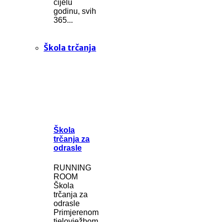
cijelu
godinu, svih
365...
Škola trčanja
Škola
trčanja za
odrasle
RUNNING
ROOM
Škola
trčanja za
odrasle
Primjerenom
tjelovježbom