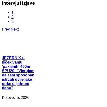
intervju i izjave
1
2
3
Prev
Next
JEZERNIK
u
iščekivanju
'paklenih' 400m
SPU20: "Vjerujem
da sam sposoban
istrčati dvije jake
utrke u jednom
danu"
Kolovoz 5, 2026