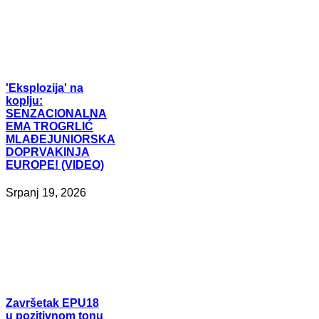
'Eksplozija'
na
koplju:
SENZACIONALNA
EMA TROGRLIĆ
MLAĐEJUNIORSKA
DOPRVAKINJA
EUROPE! (VIDEO)
Srpanj 19, 2026
Završetak
EPU18
u pozitivnom tonu