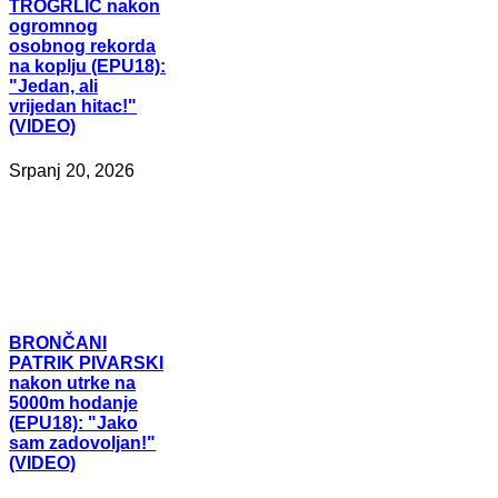
TROGRLIĆ nakon
ogromnog
osobnog rekorda
na koplju (EPU18):
"Jedan, ali
vrijedan hitac!"
(VIDEO)
Srpanj 20, 2026
BRONČANI
PATRIK PIVARSKI
nakon utrke na
5000m hodanje
(EPU18): "Jako
sam zadovoljan!"
(VIDEO)