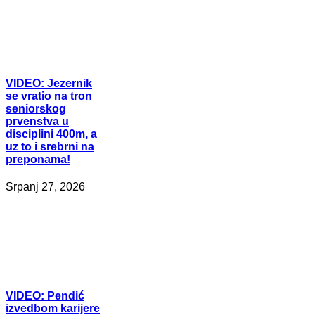
VIDEO:
Jezernik
se vratio na tron
seniorskog
prvenstva u
disciplini 400m, a
uz to i srebrni na
preponama!
Srpanj 27, 2026
VIDEO:
Pendić
izvedbom karijere