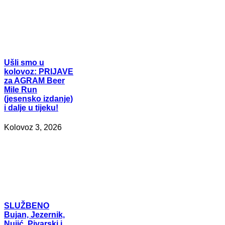
Ušli
smo u
kolovoz: PRIJAVE
za AGRAM Beer
Mile Run
(jesensko izdanje)
i dalje u tijeku!
Kolovoz 3, 2026
SLUŽBENO
Bujan, Jezernik,
Nujić, Pivarski i