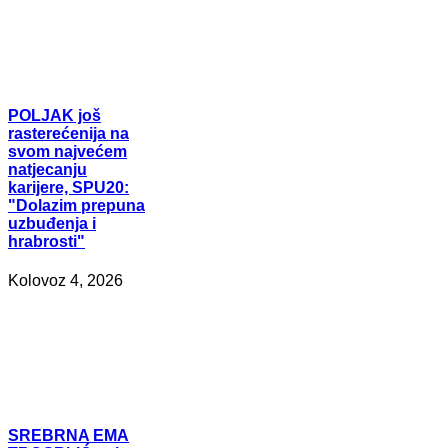
POLJAK
još
rasterećenija na
svom najvećem
natjecanju
karijere, SPU20:
"Dolazim prepuna
uzbuđenja i
hrabrosti"
Kolovoz 4, 2026
SREBRNA
EMA