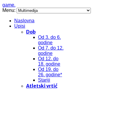
game.
Menu:
Naslovna
Upisi
Dob
Od 3. do 6.
godine
Od 7. do 12.
godine
Od 12. do
18. godine
Od 19. do
26. godine*
Stariji
Atletski vrtić