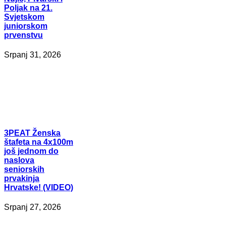
Poljak na 21.
Svjetskom
juniorskom
prvenstvu
Srpanj 31, 2026
3PEAT
Ženska
štafeta na 4x100m
još jednom do
naslova
seniorskih
prvakinja
Hrvatske! (VIDEO)
Srpanj 27, 2026