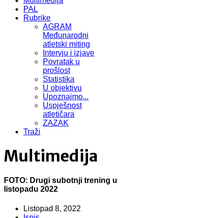
Multimedija
PAL
Rubrike
AGRAM
Međunarodni
atletski miting
Intervju i izjave
Povratak u
prošlost
Statistika
U objektivu
Upoznajmo...
Uspješnost
atletičara
ZAZAK
Traži
Multimedija
FOTO: Drugi subotnji trening u
listopadu 2022
Listopad 8, 2022
Ispis