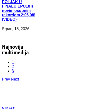
POLJAK U
FINALU EPU18 s
novim osobnim
rekordom 2:06,08!
(VIDEO)
Srpanj 18, 2026
Najnovija
multimedija
1
2
3
Prev
Next
VIDEO: