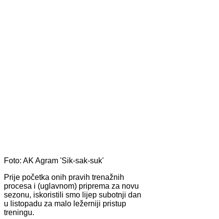
Foto: AK Agram
'Sik-sak-suk'
Prije početka onih pravih trenažnih
procesa i (uglavnom) priprema za novu
sezonu, iskoristili smo lijep subotnji dan
u listopadu za malo ležerniji pristup
treningu.