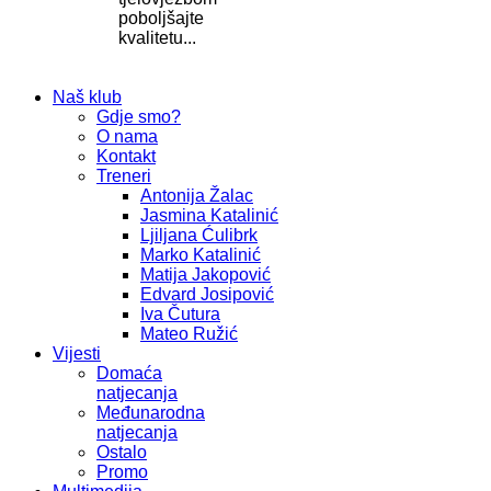
poboljšajte
kvalitetu...
Naš klub
Gdje smo?
O nama
Kontakt
Treneri
Antonija Žalac
Jasmina Katalinić
Ljiljana Ćulibrk
Marko Katalinić
Matija Jakopović
Edvard Josipović
Iva Čutura
Mateo Ružić
Vijesti
Domaća
natjecanja
Međunarodna
natjecanja
Ostalo
Promo