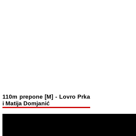
110m prepone [M] - Lovro Prka
i Matija Domjanić