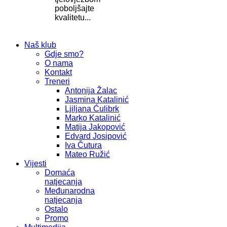
poboljšajte
kvalitetu...
Naš klub
Gdje smo?
O nama
Kontakt
Treneri
Antonija Žalac
Jasmina Katalinić
Ljiljana Ćulibrk
Marko Katalinić
Matija Jakopović
Edvard Josipović
Iva Čutura
Mateo Ružić
Vijesti
Domaća
natjecanja
Međunarodna
natjecanja
Ostalo
Promo