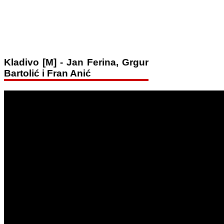
Kladivo [M] - Jan Ferina, Grgur
Bartolić i Fran Anić