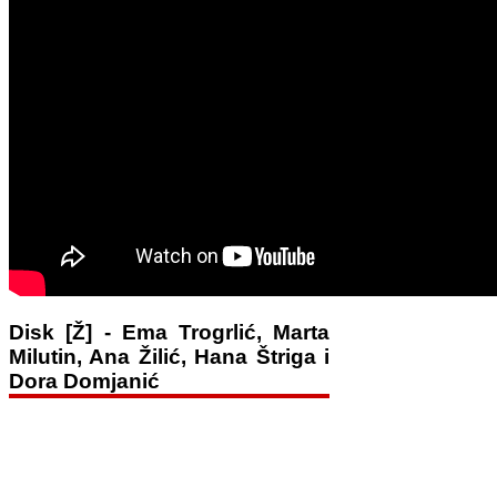
Disk [Ž] - Ema Trogrlić, Marta
Milutin, Ana Žilić, Hana Štriga i
Dora Domjanić