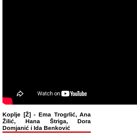
Koplje [Ž] - Ema Trogrlić, Ana
Žilić, Hana Štriga, Dora
Domjanić i Ida Benković