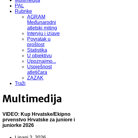
Multimedija
PAL
Rubrike
AGRAM
Međunarodni
atletski miting
Intervju i izjave
Povratak u
prošlost
Statistika
U objektivu
Upoznajmo...
Uspješnost
atletičara
ZAZAK
Traži
Multimedija
VIDEO: Kup Hrvatske/Ekipno
prvenstvo Hrvatske za juniore i
juniorke 2026
Lipanj 2, 2026