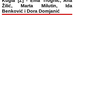
Kugla [Ž] - Ema Trogrlić, Ana
Žilić, Marta Milutin, Ida
Benković i Dora Domjanić