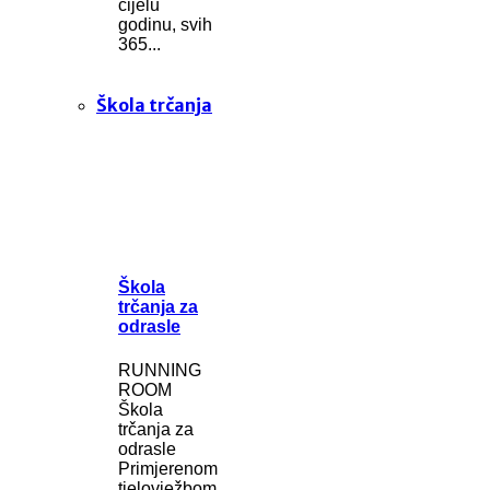
cijelu
godinu, svih
365...
Škola trčanja
Škola
trčanja za
odrasle
RUNNING
ROOM
Škola
trčanja za
odrasle
Primjerenom
tjelovježbom