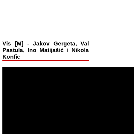
Vis [M] - Jakov Gergeta, Val
Pastula, Ino Matijašić i Nikola
Konfic