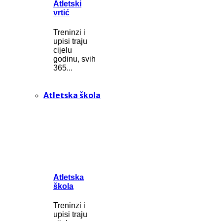
Atletski
vrtić
Treninzi i
upisi traju
cijelu
godinu, svih
365...
Atletska škola
Atletska
škola
Treninzi i
upisi traju