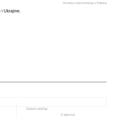
Hrvatska reprezentacija u Poljskoj
i Ukrajine.
Ocijeni sadržaj
(2 glasova)