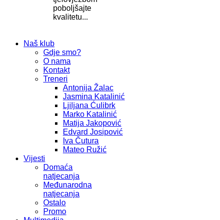
poboljšajte
kvalitetu...
Naš klub
Gdje smo?
O nama
Kontakt
Treneri
Antonija Žalac
Jasmina Katalinić
Ljiljana Ćulibrk
Marko Katalinić
Matija Jakopović
Edvard Josipović
Iva Čutura
Mateo Ružić
Vijesti
Domaća
natjecanja
Međunarodna
natjecanja
Ostalo
Promo