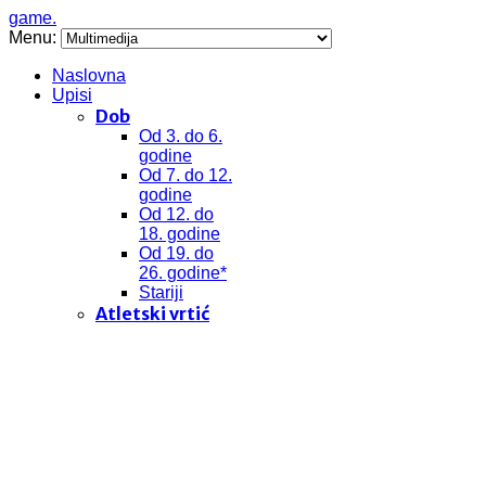
game.
Menu:
Naslovna
Upisi
Dob
Od 3. do 6.
godine
Od 7. do 12.
godine
Od 12. do
18. godine
Od 19. do
26. godine*
Stariji
Atletski vrtić