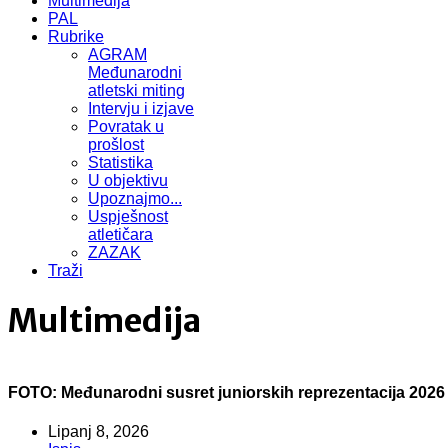
Multimedija
PAL
Rubrike
AGRAM
Međunarodni
atletski miting
Intervju i izjave
Povratak u
prošlost
Statistika
U objektivu
Upoznajmo...
Uspješnost
atletičara
ZAZAK
Traži
Multimedija
FOTO: Međunarodni susret juniorskih reprezentacija 2026
Lipanj 8, 2026