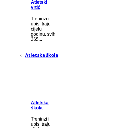
Atletski
vrtić
Treninzi i
upisi traju
cijelu
godinu, svih
365...
Atletska škola
Atletska
škola
Treninzi i
upisi traju