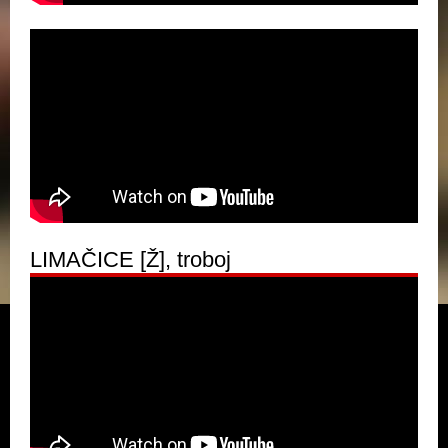
LIMAČICE [Ž], troboj