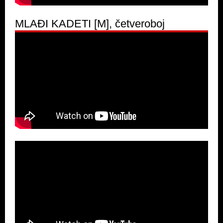
MLAĐI KADETI [M], četveroboj