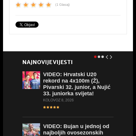
e
er
s
e
(1 Glasaj)
b
A
o
p
o
p
k
NAJNOVIJE VIJESTI
VIDEO:
Hrvatski U20
rekord na 4x100m (Ž),
Pivarski 32. junior, a Nujić
33. juniorka svijeta!
KOLOVOZ 8, 2026
VIDEO:
Bujan u jednoj od
3PEAT
najboljih ovosezonskih
još jed