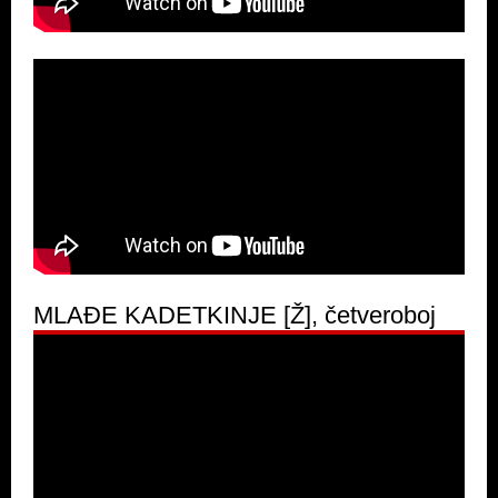
MLAĐE KADETKINJE [Ž], četveroboj