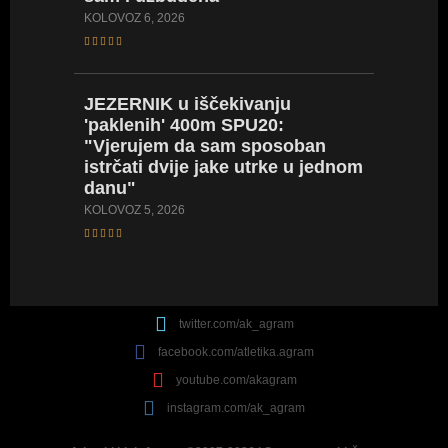
KOLOVOZ 6, 2026
SARA
D
JEZERNIK
u iščekivanju
stazu i
'paklenih' 400m SPU20:
iskustv
"Vjerujem da sam sposoban
će mi 
istrčati dvije jake utrke u jednom
SRPANJ 18
danu"
KOLOVOZ 5, 2026
twitter.com/ak_agram
facebook.com/atletika.agram
youtube.com/akagram
instagram.com/ak_agram