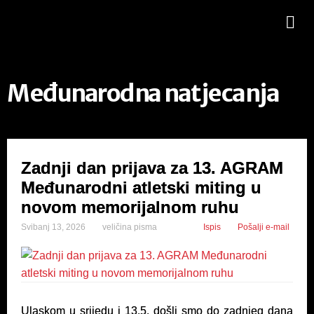
Međunarodna natjecanja
Zadnji dan prijava za 13. AGRAM
Međunarodni atletski miting u
novom memorijalnom ruhu
Svibanj 13, 2026
veličina pisma
Ispis
Pošalji e-mail
Ulaskom u srijedu i 13.5. došli smo do zadnjeg dana