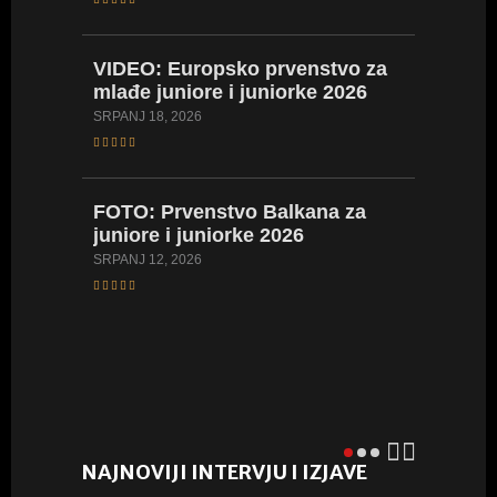
LIPANJ 17,
VIDEO:
Europsko prvenstvo za
mlađe juniore i juniorke 2026
FOTO:
SRPANJ 18, 2026
Hrvatsk
kadetki
kadetki
FOTO:
Prvenstvo Balkana za
LIPANJ 16,
juniore i juniorke 2026
SRPANJ 12, 2026
VIDEO:
Hrvatsk
juniork
LIPANJ 8, 
NAJNOVIJI INTERVJU I IZJAVE