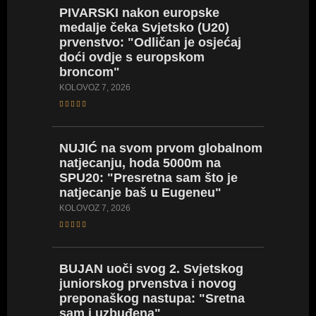
PIVARSKI
nakon europske
POLJA
medalje čeka Svjetsko (U20)
svom n
prvenstvo: "Odličan je osjećaj
karijer
doći ovdje s europskom
prepuna
broncom"
KOLOVOZ 4
KOLOVOZ 7, 2026
SREBR
NUJIĆ
na svom prvom globalnom
ogromn
natjecanju, hoda 5000m na
koplju 
SPU20: "Presretna sam što je
vrijeda
natjecanje baš u Eugeneu"
SRPANJ 20
KOLOVOZ 7, 2026
BRONČ
BUJAN
uoči svog 2. Svjetskog
nakon 
juniorskog prvenstva i novog
(EPU18)
preponaškog nastupa: "Sretna
(VIDEO
sam i uzbuđena"
SRPANJ 18