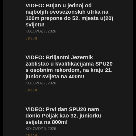
VIDEO:
Bujan u jednoj od
3PEAT
najboljih ovosezonskih utrka na
još jed
100m prepone do 52. mjesta u(20)
prvakin
svijetu!
SRPANJ 27
KOLOVOZ 7, 2026
VIDEO:
VIDEO:
Briljantni Jezernik
seniors
zablistao u kvalifikacijama SPU20
400m, a
s osobnim rekordom, na kraju 21.
prepon
junior svijeta na 400m!
SRPANJ 27
KOLOVOZ 7, 2026
VIDEO:
VIDEO:
Prvi dan SPU20 nam
vratila
donio Poljak kao 32. juniorku
Hrvatsk
svijeta na 800m!
za obra
KOLOVOZ 5, 2026
SRPANJ 27