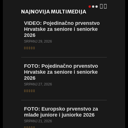
NAJNOVIJA MULTIMEDIJA
VIDEO:
Pojedinačno prvenstvo
VIDEO:
Hrvatske za seniore i seniorke
Hrvatsk
2026
2026
SRPANJ 29, 2026
LIPANJ 23,
FOTO:
Pojedinačno prvenstvo
FOTO:
Hrvatske za seniore i seniorke
Hrvatsk
2026
2026
SRPANJ 27, 2026
LIPANJ 23,
FOTO:
Europsko prvenstvo za
VIDEO:
mlađe juniore i juniorke 2026
Hrvatsk
kadetki
SRPANJ 21, 2026
kadetki