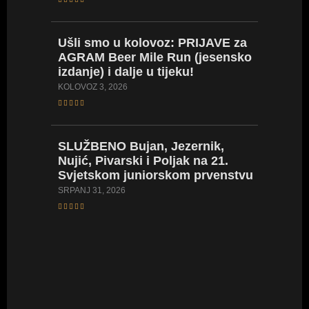
Ušli
smo u kolovoz: PRIJAVE za
LIVE
ST
AGRAM Beer Mile Run (jesensko
LISTE/
izdanje) i dalje u tijeku!
prvenst
seniork
KOLOVOZ 3, 2026
SRPANJ 24
SLUŽBENO
Bujan, Jezernik,
Nujić, Pivarski i Poljak na 21.
VIDEO
Svjetskom juniorskom prvenstvu
za mlađ
Naše na
SRPANJ 31, 2026
SRPANJ 23