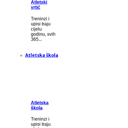
Atletski
vrtić
Treninzi i
upisi traju
cijelu
godinu, svih
365...
Atletska škola
Atletska
škola
Treninzi i
upisi traju