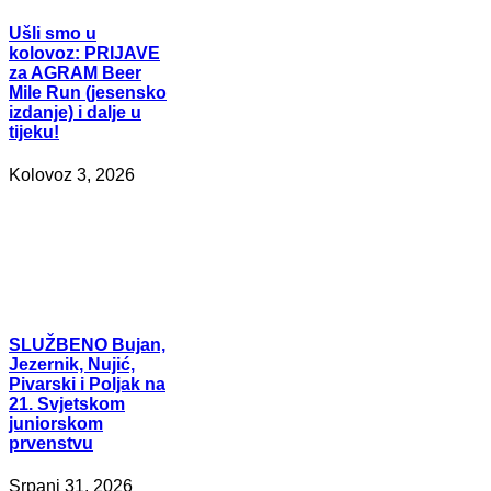
Ušli
smo u
kolovoz: PRIJAVE
za AGRAM Beer
Mile Run (jesensko
izdanje) i dalje u
tijeku!
Kolovoz 3, 2026
SLUŽBENO
Bujan,
Jezernik, Nujić,
Pivarski i Poljak na
21. Svjetskom
juniorskom
prvenstvu
Srpanj 31, 2026