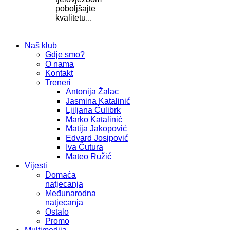
poboljšajte
kvalitetu...
Naš klub
Gdje smo?
O nama
Kontakt
Treneri
Antonija Žalac
Jasmina Katalinić
Ljiljana Ćulibrk
Marko Katalinić
Matija Jakopović
Edvard Josipović
Iva Čutura
Mateo Ružić
Vijesti
Domaća
natjecanja
Međunarodna
natjecanja
Ostalo
Promo