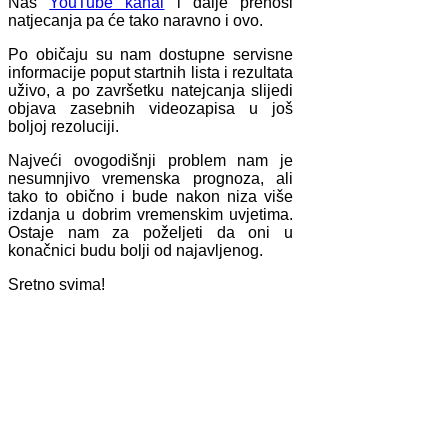
Naš
YouTube kanal
i dalje prenosi
natjecanja pa će tako naravno i ovo.
Po običaju su nam dostupne servisne
informacije poput startnih lista i rezultata
uživo, a po završetku natejcanja slijedi
objava zasebnih videozapisa u još
boljoj rezoluciji.
Najveći ovogodišnji problem nam je
nesumnjivo vremenska prognoza, ali
tako to obično i bude nakon niza više
izdanja u dobrim vremenskim uvjetima.
Ostaje nam za poželjeti da oni u
konačnici budu bolji od najavljenog.
Sretno svima!