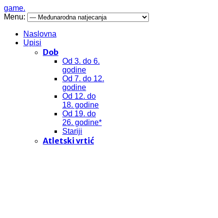
game.
Menu:
Naslovna
Upisi
Dob
Od 3. do 6.
godine
Od 7. do 12.
godine
Od 12. do
18. godine
Od 19. do
26. godine*
Stariji
Atletski vrtić