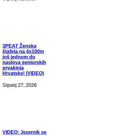
3PEAT
Ženska
štafeta na 4x100m
još jednom do
naslova seniorskih
prvakinja
Hrvatske! (VIDEO)
Srpanj 27, 2026
VIDEO:
Jezernik se