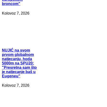
broncom"
Kolovoz 7, 2026
NUJIĆ
na svom
prvom globalnom
natjecanju, hoda
5000m na SPU20:
"Presretna sam što
je natjecanje baš u
Eugeneu"
Kolovoz 7, 2026