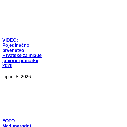
VIDEO:
Pojedinačno
prvenstvo
Hrvatske za mlađe
juniore i juniorke
2026
Lipanj 8, 2026
FOTO:
Međunarodni