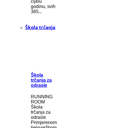
cijelu
godinu, svih
365...
Škola trčanja
Škola
trčanja za
odrasle
RUNNING
ROOM
Škola
trčanja za
odrasle
Primjerenom
tjelovježbom