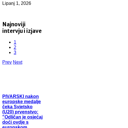
Lipanj 1, 2026
Najnoviji
intervju i izjave
1
2
3
Prev
Next
PIVARSKI
nakon
europske medalje
čeka Svjetsko
(U20) prvenstvo:
"Odličan je osjećaj
doći ovdje s
europskom