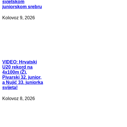
svjetskom
juniorskom srebru
Kolovoz 9, 2026
VIDEO:
Hrvatski
U20 rekord na
4x100m (Ž),
Pivarski 32. junior,
a Nujić 33. juniorka
svijeta!
Kolovoz 8, 2026