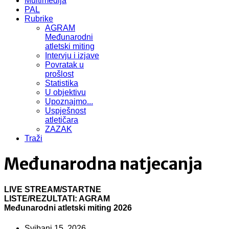
Multimedija
PAL
Rubrike
AGRAM
Međunarodni
atletski miting
Intervju i izjave
Povratak u
prošlost
Statistika
U objektivu
Upoznajmo...
Uspješnost
atletičara
ZAZAK
Traži
Međunarodna natjecanja
LIVE STREAM/STARTNE
LISTE/REZULTATI: AGRAM
Međunarodni atletski miting 2026
Svibanj 15, 2026