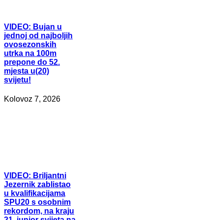
VIDEO:
Bujan u
jednoj od najboljih
ovosezonskih
utrka na 100m
prepone do 52.
mjesta u(20)
svijetu!
Kolovoz 7, 2026
VIDEO:
Briljantni
Jezernik zablistao
u kvalifikacijama
SPU20 s osobnim
rekordom, na kraju
21. junior svijeta na