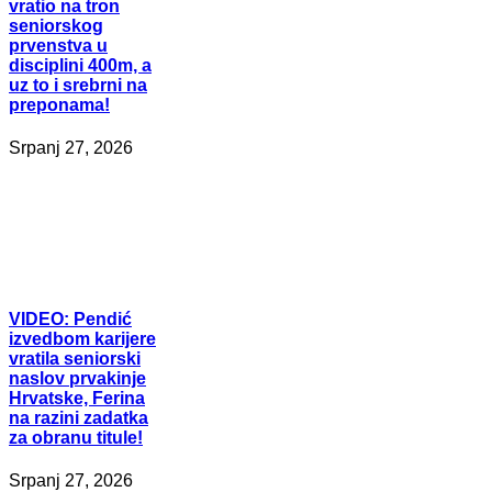
vratio na tron
seniorskog
prvenstva u
disciplini 400m, a
uz to i srebrni na
preponama!
Srpanj 27, 2026
VIDEO:
Pendić
izvedbom karijere
vratila seniorski
naslov prvakinje
Hrvatske, Ferina
na razini zadatka
za obranu titule!
Srpanj 27, 2026