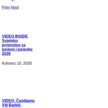
Prev
Next
VIDEO
INSIDE
Svjetsko
prvenstvo za
juniore i juniorke
2026
Kolovoz 10, 2026
VIDEO:
Čestitamo
Viti Barbić,