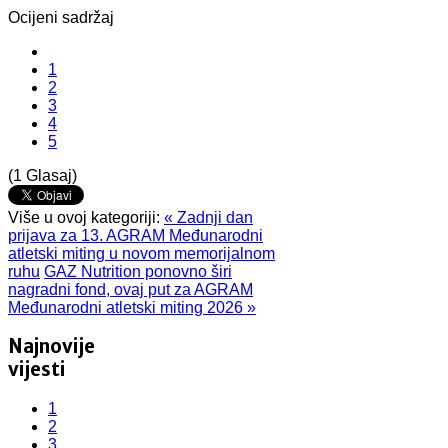
Ocijeni sadržaj
1
2
3
4
5
(1 Glasaj)
Više u ovoj kategoriji:
« Zadnji dan
prijava za 13. AGRAM Međunarodni
atletski miting u novom memorijalnom
ruhu
GAZ Nutrition ponovno širi
nagradni fond, ovaj put za AGRAM
Međunarodni atletski miting 2026 »
Najnovije
vijesti
1
2
3