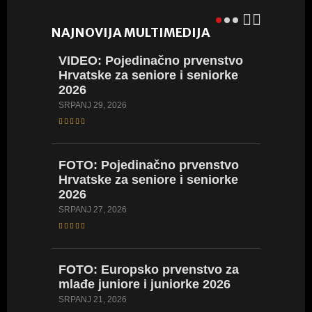
NAJNOVIJA MULTIMEDIJA
VIDEO:
Pojedinačno prvenstvo
VIDEO:
Hrvatske za seniore i seniorke
Hrvatsk
2026
2026
SRPANJ 29, 2026
LIPANJ 23,
FOTO:
Pojedinačno prvenstvo
FOTO:
Hrvatske za seniore i seniorke
Hrvatsk
2026
2026
SRPANJ 27, 2026
LIPANJ 23,
FOTO:
Europsko prvenstvo za
VIDEO:
mlađe juniore i juniorke 2026
Hrvatsk
kadetki
SRPANJ 21, 2026