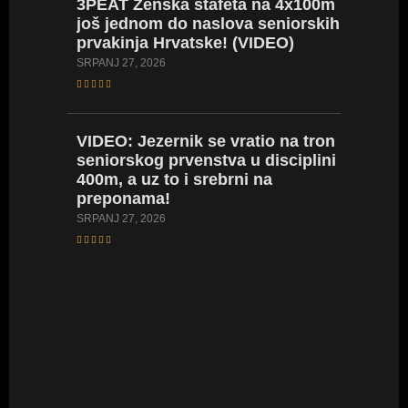
3PEAT
Ženska štafeta na 4x100m
još jednom do naslova seniorskih
prvakinja Hrvatske! (VIDEO)
VIDEO:
Europs
SRPANJ 27, 2026
prvens
SRPANJ 21
VIDEO:
Jezernik se vratio na tron
seniorskog prvenstva u disciplini
400m, a uz to i srebrni na
VIDEO
preponama!
prvenst
juniork
SRPANJ 27, 2026
SRPANJ 20