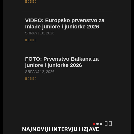
kadetki
LIPANJ 17,
VIDEO:
Europsko prvenstvo za
mlađe juniore i juniorke 2026
FOTO:
SRPANJ 18, 2026
Hrvatsk
kadetki
kadetki
FOTO:
Prvenstvo Balkana za
LIPANJ 16,
juniore i juniorke 2026
SRPANJ 12, 2026
VIDEO:
Hrvatsk
juniork
LIPANJ 8, 
NAJNOVIJI INTERVJU I IZJAVE