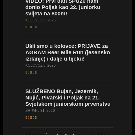
VIDEO:
Prvi dan SPU20 nam
VIDEO:
donio Poljak kao 32. juniorku
vratila
svijeta na 800m!
Hrvatsk
za obra
KOLOVOZ 5, 2026
SRPANJ 27
Ušli
smo u kolovoz: PRIJAVE za
AGRAM Beer Mile Run (jesensko
LIVE
ST
izdanje) i dalje u tijeku!
LISTE/
prvenst
KOLOVOZ 3, 2026
seniork
SRPANJ 24
SLUŽBENO
Bujan, Jezernik,
Nujić, Pivarski i Poljak na 21.
Svjetskom juniorskom prvenstvu
VIDEO
za mlađ
SRPANJ 31, 2026
Naše na
SRPANJ 23