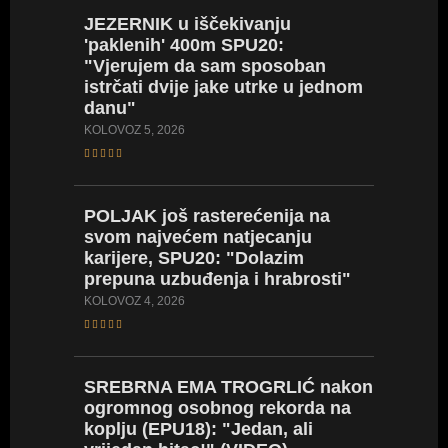
JEZERNIK
u iščekivanju
SARA
D
'paklenih' 400m SPU20:
stazu i
"Vjerujem da sam sposoban
iskustv
istrčati dvije jake utrke u jednom
će mi 
danu"
SRPANJ 18
KOLOVOZ 5, 2026
PIVARS
POLJAK
još rasterećenija na
natjeca
svom najvećem natjecanju
od proš
karijere, SPU20: "Dolazim
pomoći
prepuna uzbuđenja i hrabrosti"
SRPANJ 17
KOLOVOZ 4, 2026
POLJA
SREBRNA
EMA TROGRLIĆ nakon
(za sad
ogromnog osobnog rekorda na
karijere
koplju (EPU18): "Jedan, ali
osobni