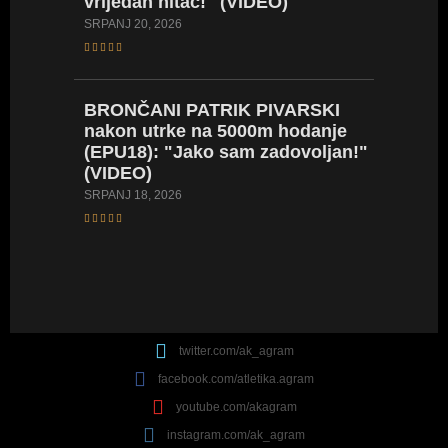
vrijedan hitac!" (VIDEO)
SRPANJ 14
SRPANJ 20, 2026
BARTO
BRONČANI
PATRIK PIVARSKI
popodn
nakon utrke na 5000m hodanje
četvrta
(EPU18): "Jako sam zadovoljan!"
znam i 
(VIDEO)
SRPANJ 14
SRPANJ 18, 2026
twitter.com/ak_agram
facebook.com/atletika.agram
youtube.com/akagram
instagram.com/ak_agram