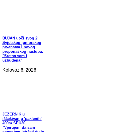
BUJAN
uoči svog 2.
Svjetskog juniorskog
prvenstva i novog
preponaškog nastupa:
"Sretna sam i
uzbuđena"
Kolovoz 6, 2026
JEZERNIK
u
iščekivanju 'paklenih'
400m SPU20:
"Vjerujem da sam
sposoban istrčati dvije