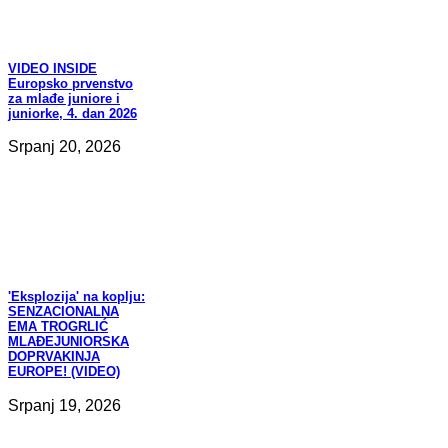
VIDEO
INSIDE
Europsko prvenstvo
za mlađe juniore i
juniorke, 4. dan 2026
Srpanj 20, 2026
'Eksplozija'
na koplju:
SENZACIONALNA
EMA TROGRLIĆ
MLAĐEJUNIORSKA
DOPRVAKINJA
EUROPE! (VIDEO)
Srpanj 19, 2026