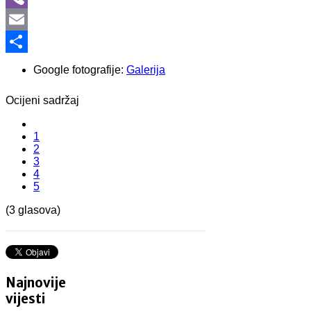
Viber
Email
Share
Google fotografije:
Galerija
Ocijeni sadržaj
1
2
3
4
5
(3 glasova)
Najnovije
vijesti