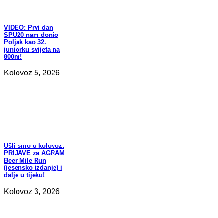
VIDEO:
Prvi dan
SPU20 nam donio
Poljak kao 32.
juniorku svijeta na
800m!
Kolovoz 5, 2026
Ušli
smo u kolovoz:
PRIJAVE za AGRAM
Beer Mile Run
(jesensko izdanje) i
dalje u tijeku!
Kolovoz 3, 2026