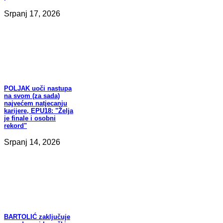
Srpanj 17, 2026
POLJAK
uoči nastupa
na svom (za sada)
najvećem natjecanju
karijere, EPU18: "Želja
je finale i osobni
rekord"
Srpanj 14, 2026
BARTOLIĆ
zaključuje