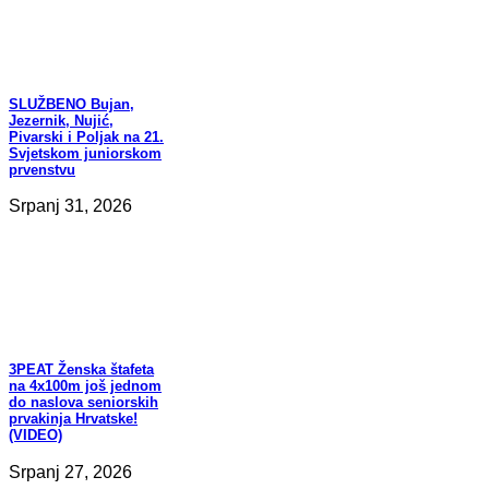
SLUŽBENO
Bujan,
Jezernik, Nujić,
Pivarski i Poljak na 21.
Svjetskom juniorskom
prvenstvu
Srpanj 31, 2026
3PEAT
Ženska štafeta
na 4x100m još jednom
do naslova seniorskih
prvakinja Hrvatske!
(VIDEO)
Srpanj 27, 2026