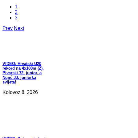
1
2
3
Prev
Next
VIDEO:
Hrvatski U20
rekord na 4x100m (Ž),
Pivarski 32. junior, a
Nujić 33. juniorka
svijeta!
Kolovoz 8, 2026