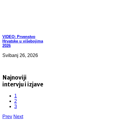
VIDEO:
Prvenstvo
Hrvatske u višebojima
2026
Svibanj 26, 2026
Najnoviji
intervju i izjave
1
2
3
Prev
Next