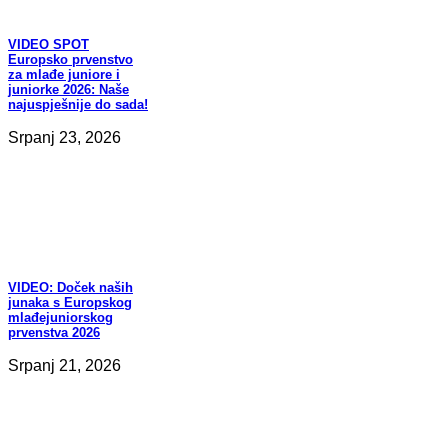
VIDEO
SPOT
Europsko prvenstvo
za mlađe juniore i
juniorke 2026: Naše
najuspješnije do sada!
Srpanj 23, 2026
VIDEO:
Doček naših
junaka s Europskog
mlađejuniorskog
prvenstva 2026
Srpanj 21, 2026