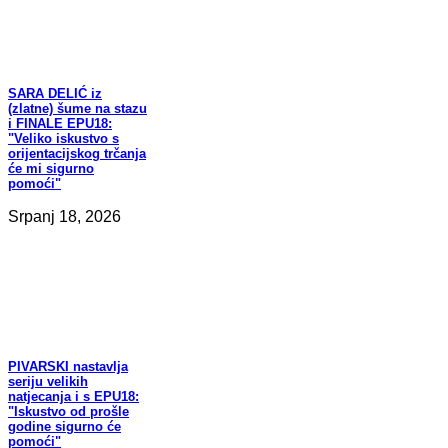
SARA
DELIĆ iz
(zlatne) šume na stazu
i FINALE EPU18:
"Veliko iskustvo s
orijentacijskog trčanja
će mi sigurno
pomoći"
Srpanj 18, 2026
PIVARSKI
nastavlja
seriju velikih
natjecanja i s EPU18:
"Iskustvo od prošle
godine sigurno će
pomoći"