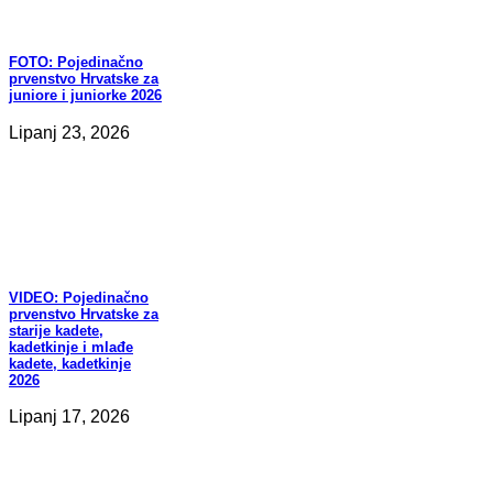
FOTO:
Pojedinačno
prvenstvo Hrvatske za
juniore i juniorke 2026
Lipanj 23, 2026
VIDEO:
Pojedinačno
prvenstvo Hrvatske za
starije kadete,
kadetkinje i mlađe
kadete, kadetkinje
2026
Lipanj 17, 2026