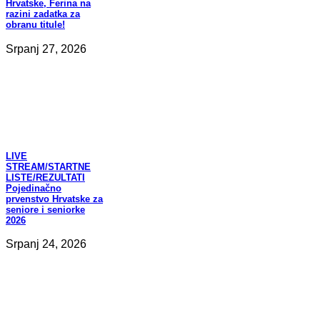
Hrvatske, Ferina na
razini zadatka za
obranu titule!
Srpanj 27, 2026
LIVE
STREAM/STARTNE
LISTE/REZULTATI
Pojedinačno
prvenstvo Hrvatske za
seniore i seniorke
2026
Srpanj 24, 2026