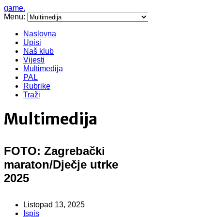
game.
Menu:
Naslovna
Upisi
Naš klub
Vijesti
Multimedija
PAL
Rubrike
Traži
Multimedija
FOTO: Zagrebački
maraton/Dječje utrke
2025
Listopad 13, 2025
Ispis