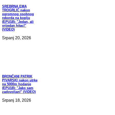
SREBRNA
EMA
TROGRLIĆ nakon
ogromnog osobnog
rekorda na koplju
(EPU18): "Jedan, ali
vrijedan hitac!"
(VIDEO)
Srpanj 20, 2026
BRONČANI
PATRIK
PIVARSKI nakon utrke
na 5000m hodanje
(EPU18): "Jako sam
zadovoljan!" (VIDEO)
Srpanj 18, 2026