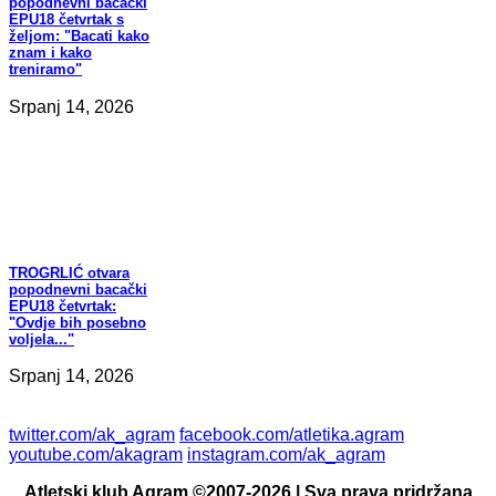
popodnevni bacački
EPU18 četvrtak s
željom: "Bacati kako
znam i kako
treniramo"
Srpanj 14, 2026
TROGRLIĆ
otvara
popodnevni bacački
EPU18 četvrtak:
"Ovdje bih posebno
voljela..."
Srpanj 14, 2026
twitter.com/ak_agram
facebook.com/atletika.agram
youtube.com/akagram
instagram.com/ak_agram
Atletski klub Agram ©2007-2026 | Sva prava pridržana