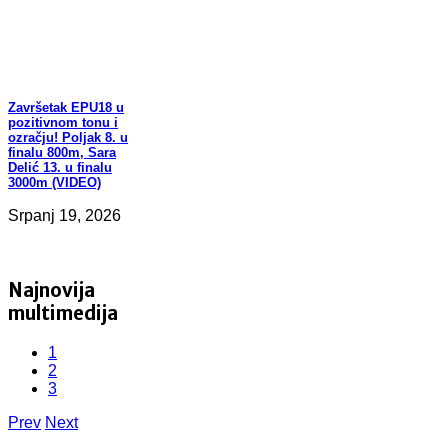
Završetak
EPU18 u
pozitivnom tonu i
ozračju! Poljak 8. u
finalu 800m, Sara
Delić 13. u finalu
3000m (VIDEO)
Srpanj 19, 2026
Najnovija
multimedija
1
2
3
Prev
Next