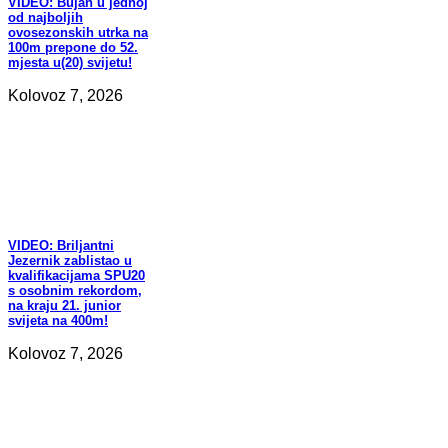
VIDEO:
Bujan u jednoj
od najboljih
ovosezonskih utrka na
100m prepone do 52.
mjesta u(20) svijetu!
Kolovoz 7, 2026
VIDEO:
Briljantni
Jezernik zablistao u
kvalifikacijama SPU20
s osobnim rekordom,
na kraju 21. junior
svijeta na 400m!
Kolovoz 7, 2026