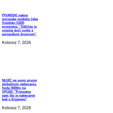
PIVARSKI
nakon
europske medalje čeka
Svjetsko (U20)
prvenstvo: "Odličan je
osjećaj doći ovdje s
europskom broncom"
Kolovoz 7, 2026
NUJIĆ
na svom prvom
globalnom natjecanju,
hoda 5000m na
SPU20: "Presretna
sam što je natjecanje
baš u Eugeneu"
Kolovoz 7, 2026