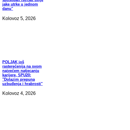
jake utrke u jednom
danu"
Kolovoz 5, 2026
POLJAK
još
rasterećenija na svom
najvećem natjecanju
karijere, SPU20:
"Dolazim prepuna
uzbuđenja i hrabrosti"
Kolovoz 4, 2026