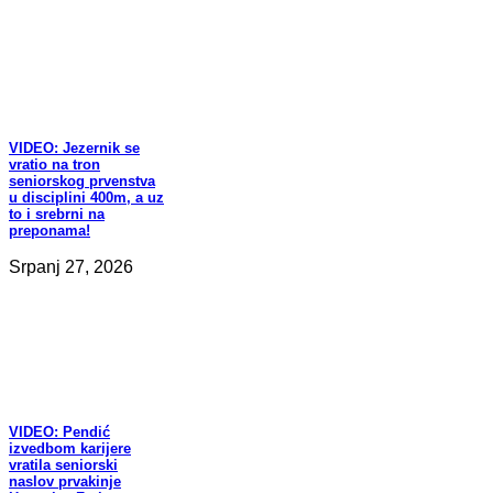
VIDEO:
Jezernik se
vratio na tron
seniorskog prvenstva
u disciplini 400m, a uz
to i srebrni na
preponama!
Srpanj 27, 2026
VIDEO:
Pendić
izvedbom karijere
vratila seniorski
naslov prvakinje