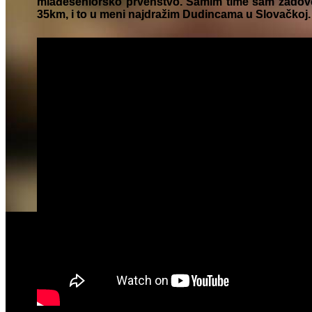
mlađeseniorsko prvenstvo. Samim time sam zadovolj
35km, i to u meni najdražim Dudincama u Slovačkoj.