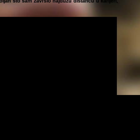
an što sam završio najdužu distancu u karijeri,