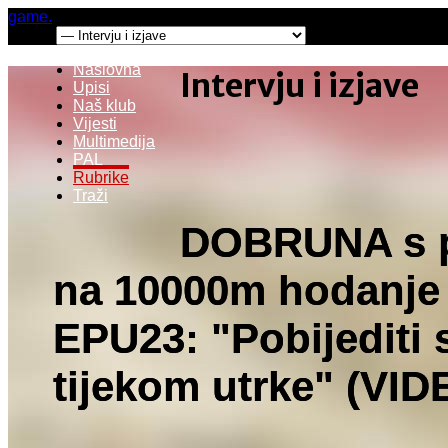
game.
Menu:
Naslovna
Intervju i izjave
Upisi
Naš klub
Vijesti
Multimedija
PAL
Rubrike
Traži
DOBRUNA s 
na 10000m hodanje 
EPU23: "Pobijediti s
tijekom utrke" (VID