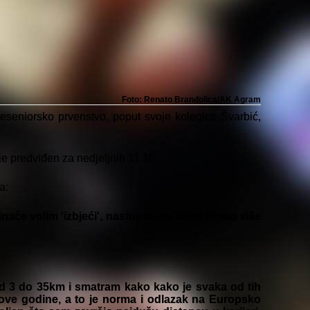
Foto: Renato Branđolica/AK Agram
seniorsko prvenstvo, poput svoje kolegice Švarbić,
 je predviđen za nedjeljnih 11.10.
a:
če volim 'izbjeći', nastupao na 35km i imao više
 3 do 35km i smatram kako kako je svaka od tih
 ove godine, a to je norma i odlazak na Europsko