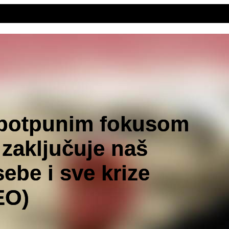
potpunim fokusom
zaključuje naš
ebe i sve krize
EO)