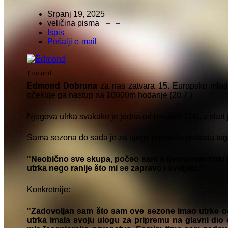
Srpanj 19, 2025
veličina pisma
Ispis
Pošalji e-mail
Edmond
Edmond Dobruna
za nas zatvara 15. Europsko mlađe
očekuje ga nastup na 10000m hodanje (20.7.).
Njegova utrka svakako je jedna od brojnijih (34), a start
Sama sezona do sada je za njega ponudila podosta tog
"Neobično sve skupa, počeo sam s dvoranom koju ina
utrka nego ranije što mi se zapravo i svidjelo."
Konkretnije:
"Zadovoljan sam što sam ove sezone imao utrke od
utrka imala svoju ulogu za pripremu na glavni dio