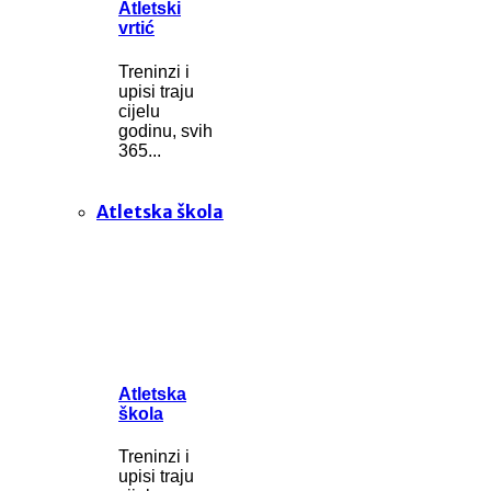
Atletski
vrtić
Treninzi i
upisi traju
cijelu
godinu, svih
365...
Atletska škola
Atletska
škola
Treninzi i
upisi traju