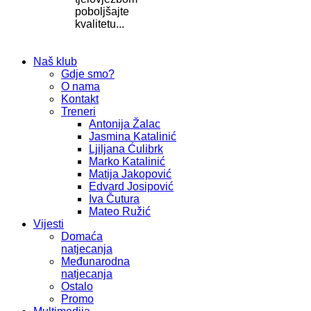
poboljšajte
kvalitetu...
Naš klub
Gdje smo?
O nama
Kontakt
Treneri
Antonija Žalac
Jasmina Katalinić
Ljiljana Ćulibrk
Marko Katalinić
Matija Jakopović
Edvard Josipović
Iva Čutura
Mateo Ružić
Vijesti
Domaća
natjecanja
Međunarodna
natjecanja
Ostalo
Promo