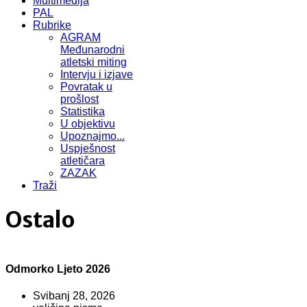
Multimedija
PAL
Rubrike
AGRAM
Međunarodni
atletski miting
Intervju i izjave
Povratak u
prošlost
Statistika
U objektivu
Upoznajmo...
Uspješnost
atletičara
ZAZAK
Traži
Ostalo
Odmorko Ljeto 2026
Svibanj 28, 2026