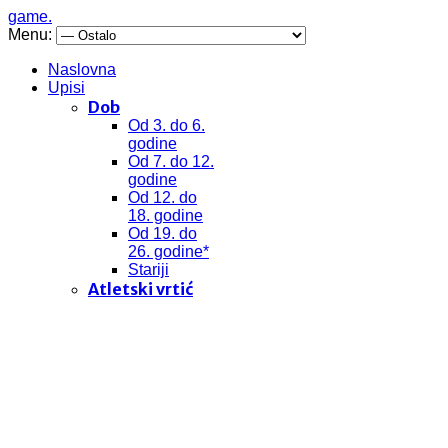
game.
Menu:
Naslovna
Upisi
Dob
Od 3. do 6.
godine
Od 7. do 12.
godine
Od 12. do
18. godine
Od 19. do
26. godine*
Stariji
Atletski vrtić