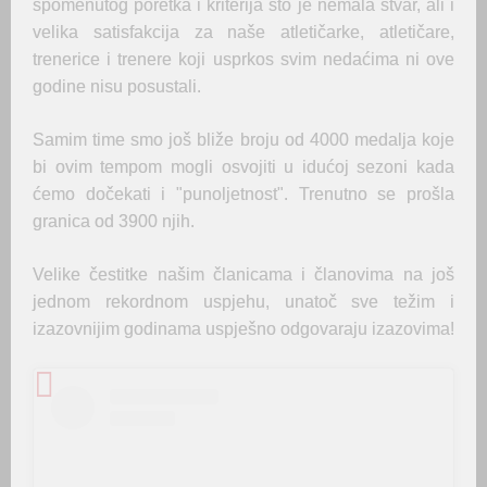
spomenutog poretka i kriterija što je nemala stvar, ali i
velika satisfakcija za naše atletičarke, atletičare,
trenerice i trenere koji usprkos svim nedaćima ni ove
godine nisu posustali.
Samim time smo još bliže broju od 4000 medalja koje
bi ovim tempom mogli osvojiti u idućoj sezoni kada
ćemo dočekati i "punoljetnost". Trenutno se prošla
granica od 3900 njih.
Velike čestitke našim članicama i članovima na još
jednom rekordnom uspjehu, unatoč sve težim i
izazovnijim godinama uspješno odgovaraju izazovima!