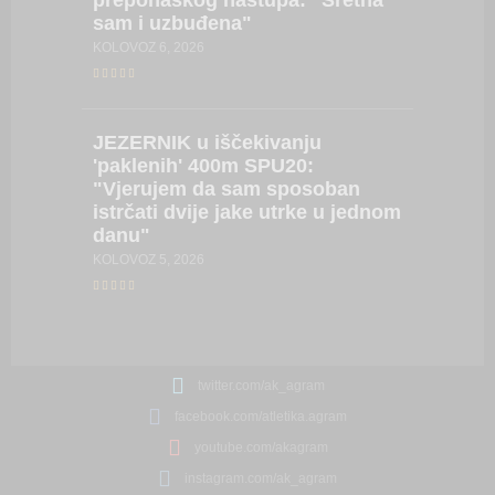
sam i uzbuđena"
SRPANJ 18
KOLOVOZ 6, 2026
SARA
D
JEZERNIK
u iščekivanju
stazu i
'paklenih' 400m SPU20:
iskustv
"Vjerujem da sam sposoban
će mi 
istrčati dvije jake utrke u jednom
SRPANJ 18
danu"
KOLOVOZ 5, 2026
twitter.com/ak_agram
facebook.com/atletika.agram
youtube.com/akagram
instagram.com/ak_agram