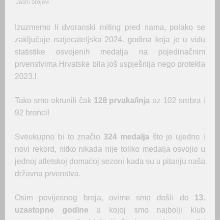
Jasni brojevi
Izuzmemo li dvoranski miting pred nama, polako se
zaključuje natjecateljska 2024. godina koja je u vidu
statistike osvojenih medalja na pojedinačnim
prvenstvima Hrvatske bila još uspješnija nego protekla
2023.!
Tako smo okrunili čak
128 prvaka/inja
uz 102 srebra i
92 bronci!
Sveukupno bi to značio
324 medalja
što je ujedno i
novi rekord, nitko nikada nije toliko medalja osvojio u
jednoj atletskoj domaćoj sezoni kada su u pitanju naša
državna prvenstva.
Osim povijesnog broja, ovime smo došli do
13.
uzastopne godine
u kojoj smo najbolji klub