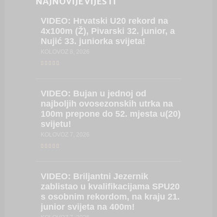
NAJNOVIJE VIJESTI
VIDEO:
Hrvatski U20 rekord na
SLUŽB
4x100m (Ž), Pivarski 32. junior, a
Nujić, P
Nujić 33. juniorka svijeta!
Svjets
KOLOVOZ 8, 2026
SRPANJ 31
VIDEO:
Bujan u jednoj od
3PEAT
najboljih ovosezonskih utrka na
još jed
100m prepone do 52. mjesta u(20)
prvakin
svijetu!
SRPANJ 27
KOLOVOZ 7, 2026
VIDEO:
VIDEO:
Briljantni Jezernik
seniors
zablistao u kvalifikacijama SPU20
400m, a
s osobnim rekordom, na kraju 21.
prepon
junior svijeta na 400m!
SRPANJ 27