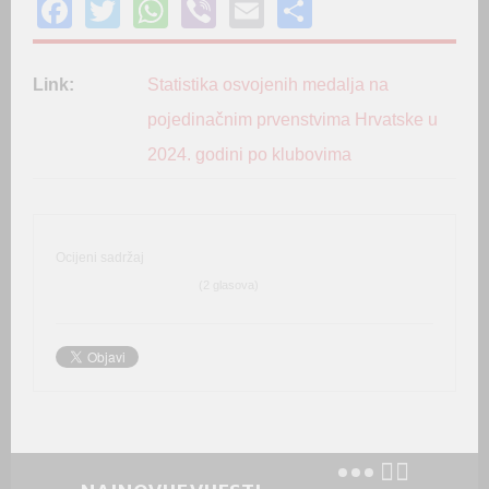
F
T
W
Vi
E
S
a
wi
h
b
m
h
c
tt
at
er
ail
ar
Link:
Statistika osvojenih medalja na
e
er
s
e
pojedinačnim prvenstvima Hrvatske u
b
A
2024. godini po klubovima
o
p
o
p
k
Ocijeni sadržaj
(2 glasova)