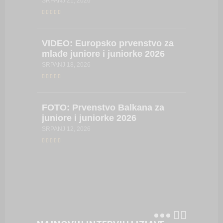
SRPANJ 21, 2026
kadetki
LIPANJ 17,
VIDEO:
Europsko prvenstvo za
mlađe juniore i juniorke 2026
FOTO:
SRPANJ 18, 2026
Hrvatsk
kadetki
kadetki
FOTO:
Prvenstvo Balkana za
LIPANJ 16,
juniore i juniorke 2026
SRPANJ 12, 2026
VIDEO:
Hrvatsk
juniork
LIPANJ 8, 