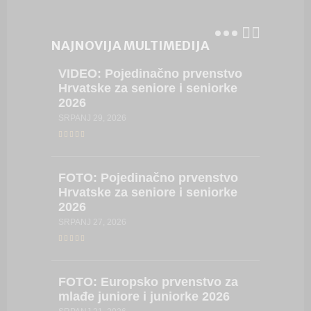
NAJNOVIJA MULTIMEDIJA
VIDEO:
Pojedinačno prvenstvo
VIDEO:
Hrvatske za seniore i seniorke
Hrvatsk
2026
2026
SRPANJ 29, 2026
LIPANJ 23,
FOTO:
Pojedinačno prvenstvo
FOTO:
Hrvatske za seniore i seniorke
Hrvatsk
2026
2026
SRPANJ 27, 2026
LIPANJ 23,
FOTO:
Europsko prvenstvo za
VIDEO:
mlađe juniore i juniorke 2026
Hrvatsk
kadetki