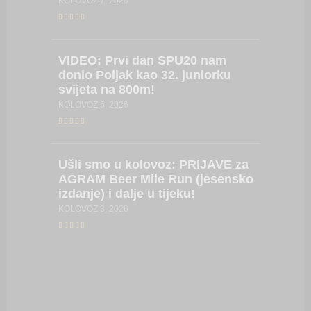
KOLOVOZ 7, 2026
VIDEO:
VIDEO:
Prvi dan SPU20 nam
vratila
donio Poljak kao 32. juniorku
Hrvatsk
svijeta na 800m!
za obra
KOLOVOZ 5, 2026
SRPANJ 27
Ušli
smo u kolovoz: PRIJAVE za
LIVE
ST
AGRAM Beer Mile Run (jesensko
LISTE/
izdanje) i dalje u tijeku!
prvenst
seniork
KOLOVOZ 3, 2026
SRPANJ 24