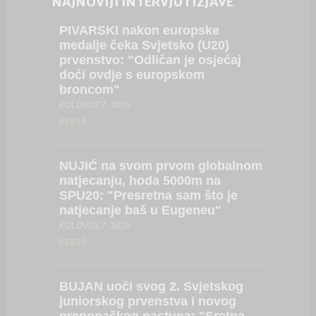
NAJNOVIJI INTERVJU I IZJAVE
PIVARSKI
nakon europske
POLJA
medalje čeka Svjetsko (U20)
svom n
prvenstvo: "Odličan je osjećaj
karijer
doći ovdje s europskom
prepuna
broncom"
KOLOVOZ 4
KOLOVOZ 7, 2026
SREBR
NUJIĆ
na svom prvom globalnom
ogromn
natjecanju, hoda 5000m na
koplju 
SPU20: "Presretna sam što je
vrijeda
natjecanje baš u Eugeneu"
SRPANJ 20
KOLOVOZ 7, 2026
BRONČ
BUJAN
uoči svog 2. Svjetskog
nakon 
juniorskog prvenstva i novog
(EPU18)
preponaškog nastupa: "Sretna
(VIDEO