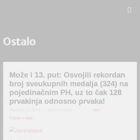
Ostalo
Može i 13. put: Osvojili rekordan
broj sveukupnih medalja (324) na
pojedinačnim PH, uz to čak 128
prvakinja odnosno prvaka!
Prosinac 27, 2024
veličina pisma
Ispis
Pošalji e-mail