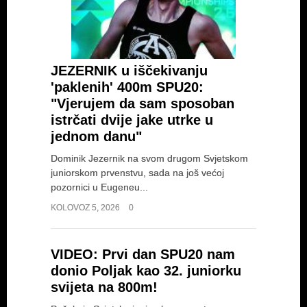
JEZERNIK u iščekivanju
'paklenih' 400m SPU20:
"Vjerujem da sam sposoban
istrčati dvije jake utrke u
jednom danu"
Dominik Jezernik na svom drugom Svjetskom
juniorskom prvenstvu, sada na još većoj
pozornici u Eugeneu...
KOLOVOZ 5, 2026
0
VIDEO: Prvi dan SPU20 nam
donio Poljak kao 32. juniorku
svijeta na 800m!