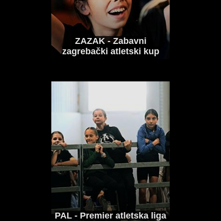
Nakon Patrika Pivarskog dobili smo i
medaljašicu Europskog...
ZAZAK - Zabavni
zagrebački atletski kup
PAL - Premier atletska liga