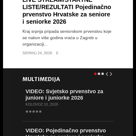
LISTE/REZULTATI Pojedinačno
prvenstvo Hrvatske za seniore
i seniorke 2026
Kraj srpnja pripada seniorskom prvenstvu koje
se nakon više godina vraća u Zagreb u
organizaciji...
SRPANJ 24, 2026
0
MULTIMEDIJA
VIDEO: Svjetsko prvenstvo za
FOTO: 
juniore i juniorke 2026
juniore
KOLOVOZ 10, 2026
SRPANJ 12
VIDEO: Pojedinačno prvenstvo
VIDEO: