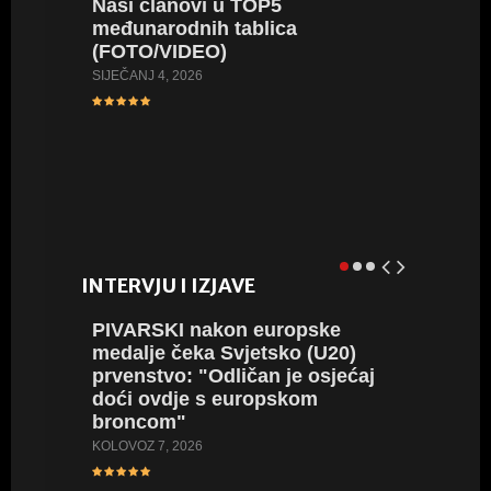
Naši članovi u TOP5
ROAD 
međunarodnih tablica
jednom 
(FOTO/VIDEO)
jubilej
pobjed
SIJEČANJ 4, 2026
Hrvats
RUJAN 11,
INTERVJU I IZJAVE
PIVARSKI nakon europske
SREBR
medalje čeka Svjetsko (U20)
ogromn
prvenstvo: "Odličan je osjećaj
koplju 
doći ovdje s europskom
vrijeda
broncom"
SRPANJ 20
KOLOVOZ 7, 2026