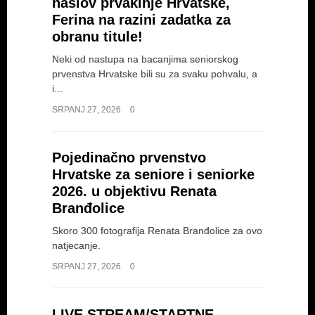
naslov prvakinje Hrvatske,
Ferina na razini zadatka za
obranu titule!
Neki od nastupa na bacanjima seniorskog
prvenstva Hrvatske bili su za svaku pohvalu, a
i...
SRPANJ 27, 2026
0
Pojedinačno prvenstvo
Hrvatske za seniore i seniorke
2026. u objektivu Renata
Branđolice
Skoro 300 fotografija Renata Branđolice za ovo
natjecanje.
SRPANJ 27, 2026
0
LIVE STREAM/STARTNE