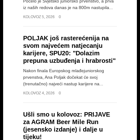
Počelo je Svjetsko juniorsko prvenstvo, a prva
iz naših redova danas je na 800m nastupila...
KOLOVOZ 5, 2026
0
POLJAK još rasterećenija na
svom najvećem natjecanju
karijere, SPU20: "Dolazim
prepuna uzbuđenja i hrabrosti"
Nakon finala Europskog mlađejuniorskog
prvenstva, Ana Poljak dočekat će svoj
(trenutačno) najveći nastup karijere na...
KOLOVOZ 4, 2026
0
Ušli smo u kolovoz: PRIJAVE
za AGRAM Beer Mile Run
(jesensko izdanje) i dalje u
tijeku!