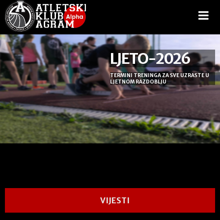
LJETO-2026
TERMINI TRENINGA ZA SVE UZRASTE U
LJETNOM RAZDOBLJU
VIJESTI