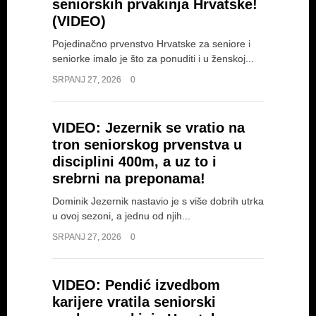
seniorskih prvakinja Hrvatske!
(VIDEO)
Pojedinačno prvenstvo Hrvatske za seniore i
seniorke imalo je što za ponuditi i u ženskoj...
SRPANJ 27, 2026
0
VIDEO: Jezernik se vratio na
tron seniorskog prvenstva u
disciplini 400m, a uz to i
srebrni na preponama!
Dominik Jezernik nastavio je s više dobrih utrka
u ovoj sezoni, a jednu od njih...
SRPANJ 27, 2026
0
VIDEO: Pendić izvedbom
karijere vratila seniorski