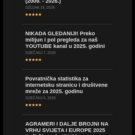
(2009. - 2026.)
34 nova
U 18 go
OŽUJAK 18, 2026
SIJEČANJ 2
NIKADA GLEDANIJI! Preko
milijun i pol pregleda za naš
Novi po
YOUTUBE kanal u 2025. godini
U 18 go
4000 od
SIJEČANJ 7, 2026
prvens
PROSINAC 
Povratnička statistika za
internetsku stranicu i društvene
mreže za 2025. godinu
Pojedin
medalje
SIJEČANJ 6, 2026
Najuspj
PROSINAC 
AGRAMERI I DALJE BROJNI NA
VRHU SVIJETA I EUROPE 2025