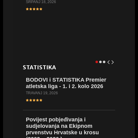
FOTO: 
SRPANJ 18, 2026
Hrvatsk
kadetki
kadetki
LIPANJ 16,
STATISTIKA
BODOVI i STATISTIKA Premier
BROWN 
atletska liga - 1. i 2. kolo 2026
rezult
WA tabl
TRAVANJ 19, 2026
nego pr
SIJEČANJ 3
Povijest pobjeđivanja i
sudjelovanja na Ekipnom
prvenstvu Hrvatske u krosu
16 naši