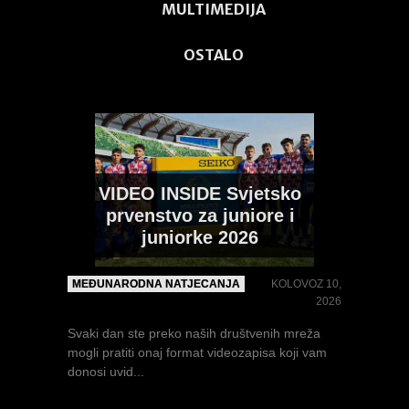
MULTIMEDIJA
OSTALO
VIDEO INSIDE Svjetsko
PIVARSKI nakon
VIDEO: Svjetsko
europske medalje čeka
prvenstvo za juniore i
prvenstvo za juniore i
Svjetsko (U20)
juniorke 2026
juniorke 2026
prvenstvo: "Odličan je
osjećaj doći ovdje s
MEĐUNARODNA NATJECANJA
KOLOVOZ 10,
europskom broncom"
MULTIMEDIJA
KOLOVOZ 10, 2026
2026
Nešto skromniji prijenos (naspram EPU18)
Svaki dan ste preko naših društvenih mreža
INTERVJU I IZJAVE
KOLOVOZ 7, 2026
pratili smo...
mogli pratiti onaj format videozapisa koji vam
donosi uvid...
Patrik Pivarski u Eugene i Oregon dolazi kao...