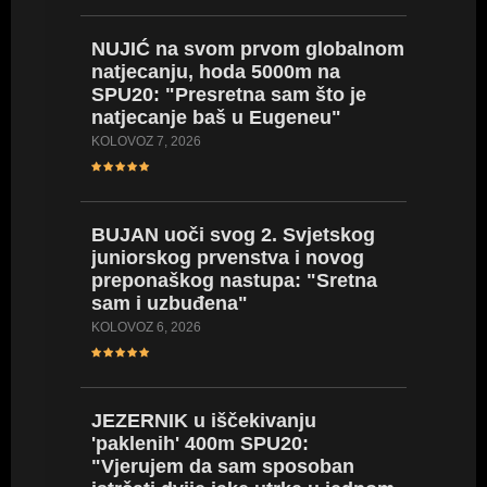
BRONČA
NUJIĆ na svom prvom globalnom
nakon 
natjecanju, hoda 5000m na
(EPU18)
SPU20: "Presretna sam što je
(VIDEO
natjecanje baš u Eugeneu"
SRPANJ 18
KOLOVOZ 7, 2026
SARA DE
BUJAN uoči svog 2. Svjetskog
stazu i
juniorskog prvenstva i novog
iskustv
preponaškog nastupa: "Sretna
će mi 
sam i uzbuđena"
SRPANJ 18
KOLOVOZ 6, 2026
PIVARSK
JEZERNIK u iščekivanju
natjeca
'paklenih' 400m SPU20:
od proš
"Vjerujem da sam sposoban
pomoći