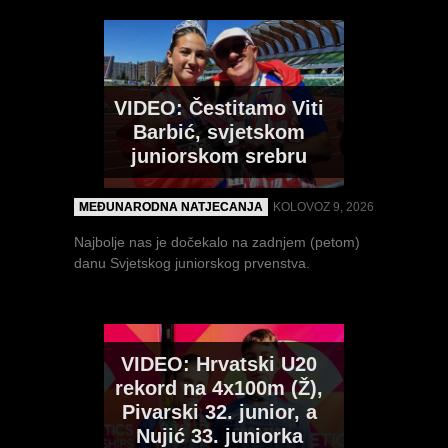
VIDEO: Čestitamo Viti
NUJIĆ na svom prvom
Barbić, svjetskom
globalnom natjecanju,
juniorskom srebru
VIDEO: Pojedinačno
hoda 5000m na SPU20:
prvenstvo Hrvatske za
"Presretna sam što je
seniore i seniorke 2026
MEĐUNARODNA NATJECANJA
KOLOVOZ 9, 2026
natjecanje baš u
Eugeneu"
Najbolje nas je dočekalo na zadnjem (petom)
MULTIMEDIJA
SRPANJ 29, 2026
danu Svjetskog juniorskog prvenstva.
INTERVJU I IZJAVE
KOLOVOZ 7, 2026
Puno toga snimljeno (ne samo u prijenosu)...
Jutarnji hodački dan Svjetskog juniorskog
prvenstva za Hrvatsku...
VIDEO: Hrvatski U20
rekord na 4x100m (Ž),
Pivarski 32. junior, a
Nujić 33. juniorka