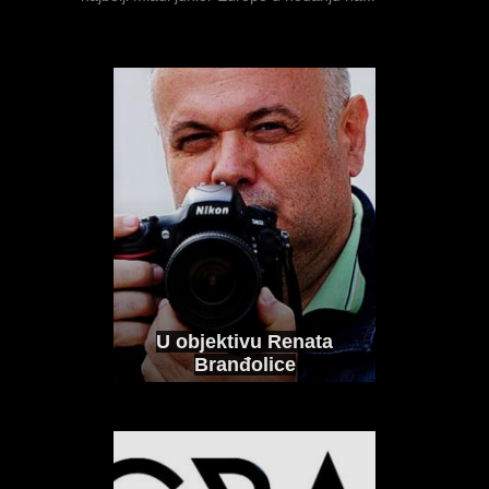
"Vjerujem da sam
MULTIMEDIJA
SRPANJ 21, 2026
sposoban istrčati dvije
jake utrke u jednom
danu"
INTERVJU I IZJAVE
KOLOVOZ 5, 2026
Dominik Jezernik na svom drugom Svjetskom
juniorskom prvenstvu...
VIDEO: Europsko
prvenstvo za mlađe
juniore i juniorke 2026
U objektivu Renata
POLJAK još
Branđolice
MULTIMEDIJA
SRPANJ 18, 2026
rasterećenija na svom
najvećem natjecanju
Hrvatski reprezentativci u akciji u Rietiju,
karijere, SPU20:
ovdje...
"Dolazim prepuna