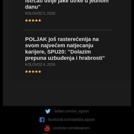
istrčati dvije jake utrke u jednom
SRPANJ 17
danu"
KOLOVOZ 5, 2026
POLJAK
(za sad
POLJAK još rasterećenija na
karijere
svom najvećem natjecanju
osobni
karijere, SPU20: "Dolazim
SRPANJ 14
prepuna uzbuđenja i hrabrosti"
KOLOVOZ 4, 2026
twitter.com/ak_agram
facebook.com/atletika.agram
youtube.com/akagram