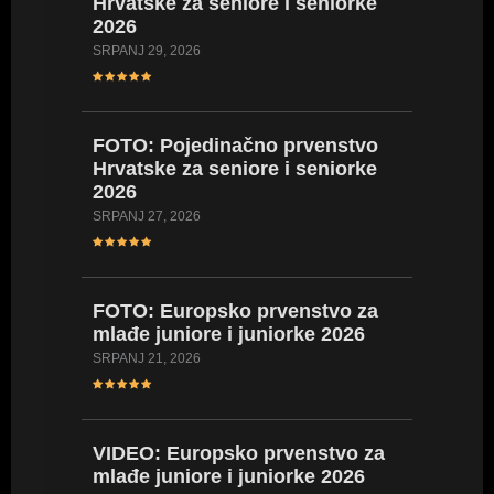
Hrvatske za seniore i seniorke
Hrvatsk
2026
2026
SRPANJ 29, 2026
LIPANJ 23,
FOTO: Pojedinačno prvenstvo
FOTO: 
Hrvatske za seniore i seniorke
Hrvatsk
2026
2026
SRPANJ 27, 2026
LIPANJ 23,
FOTO: Europsko prvenstvo za
VIDEO:
mlađe juniore i juniorke 2026
Hrvatsk
kadetki
SRPANJ 21, 2026
kadetki
LIPANJ 17,
VIDEO: Europsko prvenstvo za
mlađe juniore i juniorke 2026