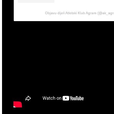
Objavu dijeli Atletski Klub Agram (@ak_ag