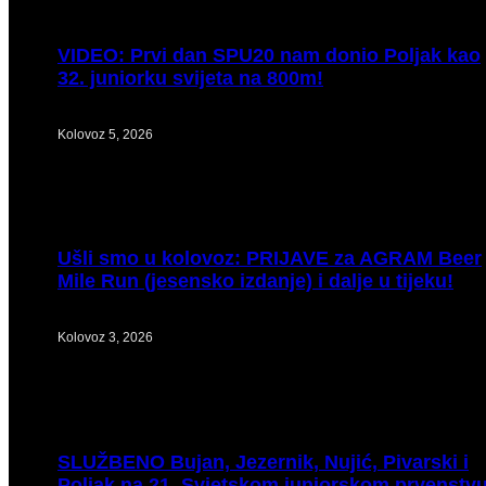
VIDEO:
Prvi dan SPU20 nam donio Poljak kao
32. juniorku svijeta na 800m!
Kolovoz 5, 2026
Ušli
smo u kolovoz: PRIJAVE za AGRAM Beer
Mile Run (jesensko izdanje) i dalje u tijeku!
Kolovoz 3, 2026
SLUŽBENO
Bujan, Jezernik, Nujić, Pivarski i
Poljak na 21. Svjetskom juniorskom prvenstv