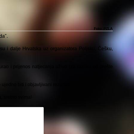
Foto: PZLA
da".
 su i dalje Hrvatska uz organizatora Poljsku, Češku,
ao i prijenos natjecanja uživo (za razliku od prošle
jedno biti i objavljivani rezultati.
, sretno svima!