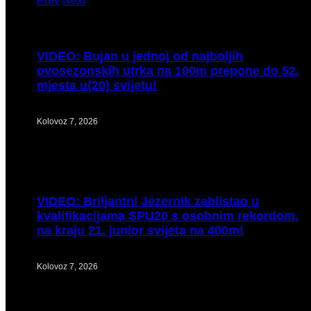
Prev
Next
VIDEO:
Bujan u jednoj od najboljih
ovosezonskih utrka na 100m prepone do 52.
mjesta u(20) svijetu!
Kolovoz 7, 2026
VIDEO:
Briljantni Jezernik zablistao u
kvalifikacijama SPU20 s osobnim rekordom,
na kraju 21. junior svijeta na 400m!
Kolovoz 7, 2026