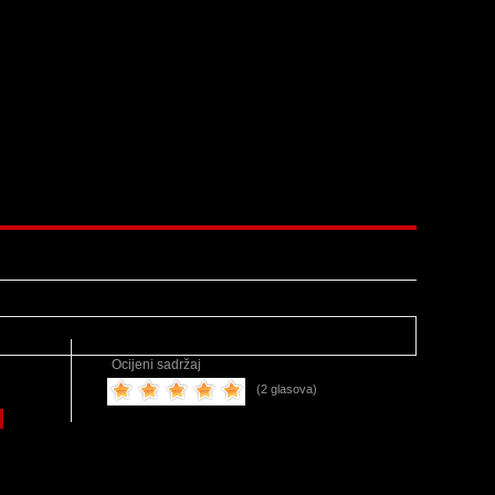
Ocijeni sadržaj
(2 glasova)