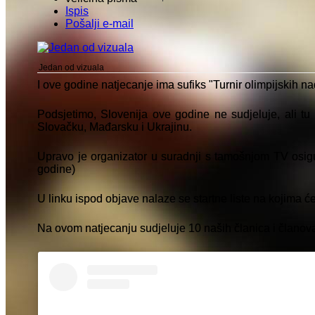
Ispis
Pošalji e-mail
Jedan od vizuala
I ove godine natjecanje ima sufiks "Turnir olimpijskih na
Podsjetimo, Slovenija ove godine ne sudjeluje, ali tu
Slovačku, Mađarsku i Ukrajinu.
Upravo je organizator u suradnji s tamošnjom TV osigur
godine)
U linku ispod objave nalaze se startne liste na kojima će u
Na ovom natjecanju sudjeluje 10 naših članica i članova