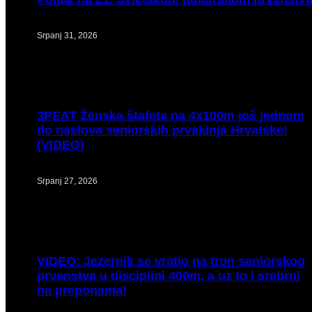
Srpanj 31, 2026
3PEAT
Ženska štafeta na 4x100m još jednom
do naslova seniorskih prvakinja Hrvatske!
(VIDEO)
Srpanj 27, 2026
VIDEO:
Jezernik se vratio na tron seniorskog
prvenstva u disciplini 400m, a uz to i srebrni
na preponama!