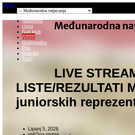
game.
Menu:
Naslovna
Međunarodna nat
Upisi
Naš klub
Vijesti
Multimedija
PAL
Rubrike
Traži
LIVE STREA
LISTE/REZULTATI M
juniorskih reprezen
Lipanj 5, 2026
veličina pisma