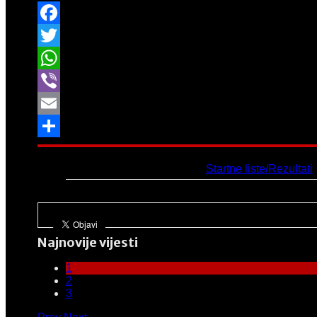
Facebook
Twitter
WhatsApp
Viber
Email
Share
Link:
Startne liste/Rezultati
Najnovije vijesti
1
2
3