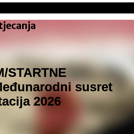
jecanja
M/STARTNE
eđunarodni susret
tacija 2026