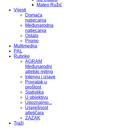
Mateo Ružić
Vijesti
Domaća
natjecanja
Međunarodna
natjecanja
Ostalo
Promo
Multimedija
PAL
Rubrike
AGRAM
Međunarodni
atletski miting
Intervju i izjave
Povratak u
prošlost
Statistika
U objektivu
Upoznajmo...
Uspješnost
atletičara
ZAZAK
Traži