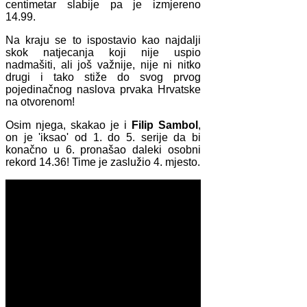
centimetar slabije pa je izmjereno
14.99.
Na kraju se to ispostavio kao najdalji
skok natjecanja koji nije uspio
nadmašiti, ali još važnije, nije ni nitko
drugi i tako stiže do svog prvog
pojedinačnog naslova prvaka Hrvatske
na otvorenom!
Osim njega, skakao je i
Filip Sambol
,
on je 'iksao' od 1. do 5. serije da bi
konačno u 6. pronašao daleki osobni
rekord 14.36! Time je zaslužio 4. mjesto.