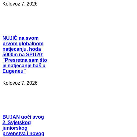
Kolovoz 7, 2026
NUJIĆ
na svom
prvom globalnom
natjecanju, hoda
5000m na SPU20:
"Presretna sam što
je natjecanje baš u
Eugeneu"
Kolovoz 7, 2026
BUJAN
uoči svog
2. Svjetskog
juniorskog
prvenstva i novog