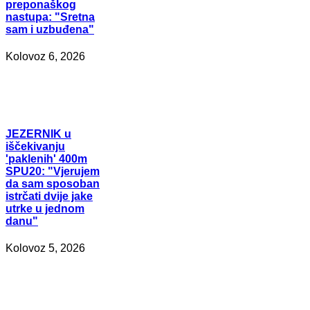
preponaškog
nastupa: "Sretna
sam i uzbuđena"
Kolovoz 6, 2026
JEZERNIK
u
iščekivanju
'paklenih' 400m
SPU20: "Vjerujem
da sam sposoban
istrčati dvije jake
utrke u jednom
danu"
Kolovoz 5, 2026