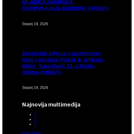
MLAĐEJUNIORSKA
DOPRVAKINJA EUROPE! (VIDEO)
Srpanj 19, 2026
Završetak
EPU18 u pozitivnom
tonu i ozračju! Poljak 8. u finalu
800m, Sara Delić 13. u finalu
3000m (VIDEO)
Srpanj 19, 2026
Najnovija multimedija
1
2
3
Prev
Next