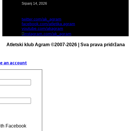
Srpanj 14, 2026
twitter.com/ak_agram
facebook.com/atletika.agram
youtube.com/akagram
instagram.com/ak_agram
Atletski klub Agram ©2007-2026 | Sva prava pridržana
e an account
ith Facebook