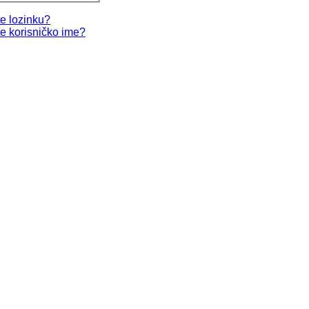
te lozinku?
te korisničko ime?