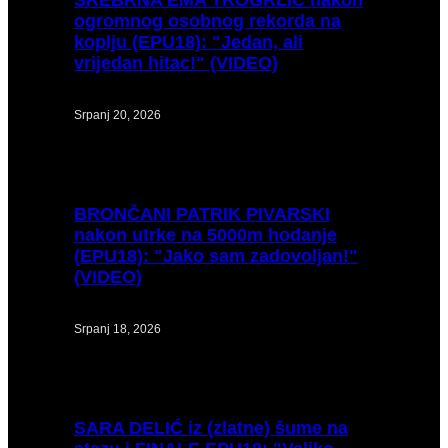
ogromnog osobnog rekorda na
koplju (EPU18): "Jedan, ali
vrijedan hitac!" (VIDEO)
Srpanj 20, 2026
BRONČANI
PATRIK PIVARSKI
nakon utrke na 5000m hodanje
(EPU18): "Jako sam zadovoljan!"
(VIDEO)
Srpanj 18, 2026
SARA
DELIĆ iz (zlatne) šume na