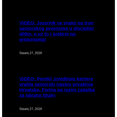
VIDEO:
Jezernik se vratio na tron
seniorskog prvenstva u disciplini
400m, a uz to i srebrni na
preponama!
Srpanj 27, 2026
VIDEO:
Pendić izvedbom karijere
vratila seniorski naslov prvakinje
Hrvatske, Ferina na razini zadatka
za obranu titule!
Srpanj 27, 2026