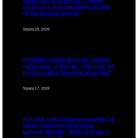
stazu i FINALE EPU18: "Veliko
iskustvo s orijentacijskog trčanja
će mi sigurno pomoći"
Srpanj 18, 2026
PIVARSKI
nastavlja seriju velikih
natjecanja i s EPU18: "Iskustvo od
prošle godine sigurno će pomoći"
Srpanj 17, 2026
POLJAK
uoči nastupa na svom (za
sada) najvećem natjecanju
karijere, EPU18: "Želja je finale i