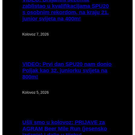
zablistao u kvalifikacijama SPU20
s osobnim rekordom, na kraju 21.
junior svijeta na 400m!
Kolovoz 7, 2026
VIDEO:
Prvi dan SPU20 nam donio
Poljak kao 32. juniorku svijeta na
800m!
Kolovoz 5, 2026
Ušli
smo u kolovoz: PRIJAVE za
AGRAM Beer Mile Run (jesensko
izdanje) i dalje u tijeku!