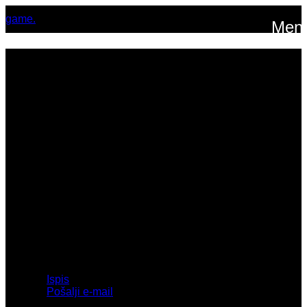
game.
Men
Domaća natjecanja
PROMO VIDEO 10. Prvenstvo
Hrvatske u štafetama
Svibanj 5, 2025
veličina pisma
Ispis
Pošalji e-mail