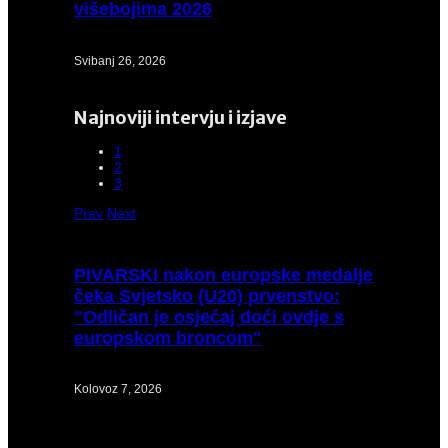
višebojima 2026
Svibanj 26, 2026
Najnoviji intervju i izjave
1
2
3
Prev
Next
PIVARSKI
nakon europske medalje
čeka Svjetsko (U20) prvenstvo:
"Odličan je osjećaj doći ovdje s
europskom broncom"
Kolovoz 7, 2026