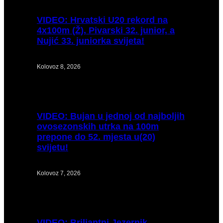
VIDEO:
Hrvatski U20 rekord na
4x100m (Ž), Pivarski 32. junior, a
Nujić 33. juniorka svijeta!
Kolovoz 8, 2026
VIDEO:
Bujan u jednoj od najboljih
ovosezonskih utrka na 100m
prepone do 52. mjesta u(20)
svijetu!
Kolovoz 7, 2026
VIDEO:
Briljantni Jezernik