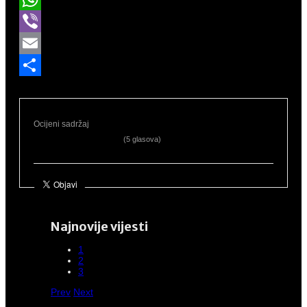
WhatsApp
Viber
Email
Share
Ocijeni sadržaj
(5 glasova)
Najnovije vijesti
1
2
3
Prev
Next