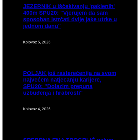
JEZERNIK
u iščekivanju 'paklenih'
400m SPU20: "Vjerujem da sam
sposoban istrčati dvije jake utrke u
jednom danu"
Kolovoz 5, 2026
POLJAK
još rasterećenija na svom
najvećem natjecanju karijere,
SPU20: "Dolazim prepuna
uzbuđenja i hrabrosti"
Kolovoz 4, 2026
SREBRNA
EMA TROGRLIĆ nakon