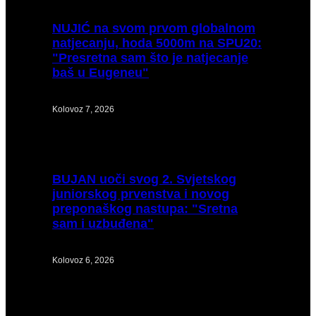
NUJIĆ
na svom prvom globalnom
natjecanju, hoda 5000m na SPU20:
"Presretna sam što je natjecanje
baš u Eugeneu"
Kolovoz 7, 2026
BUJAN
uoči svog 2. Svjetskog
juniorskog prvenstva i novog
preponaškog nastupa: "Sretna
sam i uzbuđena"
Kolovoz 6, 2026