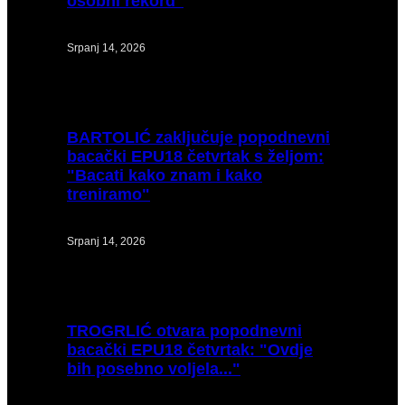
osobni rekord"
Srpanj 14, 2026
BARTOLIĆ
zaključuje popodnevni
bacački EPU18 četvrtak s željom:
"Bacati kako znam i kako
treniramo"
Srpanj 14, 2026
TROGRLIĆ
otvara popodnevni
bacački EPU18 četvrtak: "Ovdje
bih posebno voljela..."