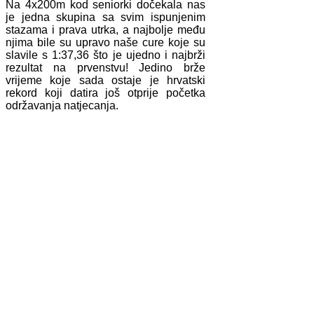
Na 4x200m kod seniorki dočekala nas
je jedna skupina sa svim ispunjenim
stazama i prava utrka, a najbolje među
njima bile su upravo naše cure koje su
slavile s 1:37,36 što je ujedno i najbrži
rezultat na prvenstvu! Jedino brže
vrijeme koje sada ostaje je hrvatski
rekord koji datira još otprije početka
održavanja natjecanja.