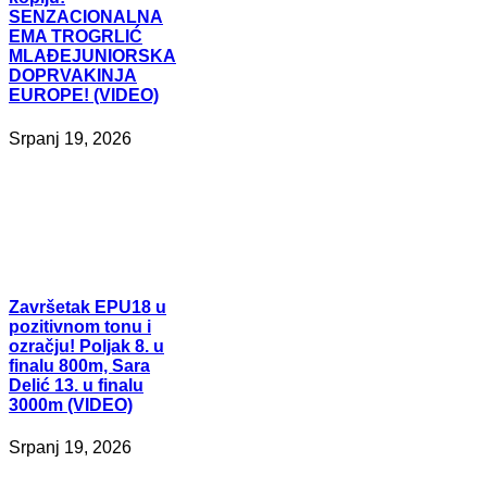
SENZACIONALNA
EMA TROGRLIĆ
MLAĐEJUNIORSKA
DOPRVAKINJA
EUROPE! (VIDEO)
Srpanj 19, 2026
Završetak
EPU18 u
pozitivnom tonu i
ozračju! Poljak 8. u
finalu 800m, Sara
Delić 13. u finalu
3000m (VIDEO)
Srpanj 19, 2026