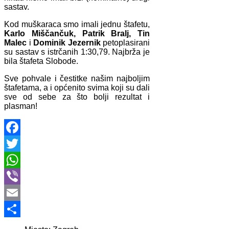
sastav.
Kod muškaraca smo imali jednu štafetu,
Karlo Miščančuk, Patrik Bralj, Tin
Malec
i
Dominik Jezernik
petoplasirani
su sastav s istrčanih 1:30,79. Najbrža je
bila štafeta Slobode.
Sve pohvale i čestitke našim najboljim
štafetama, a i općenito svima koji su dali
sve od sebe za što bolji rezultat i
plasman!
Facebook
Twitter
WhatsApp
Viber
Email
Share