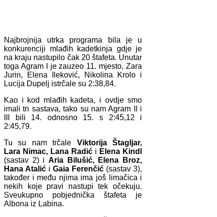
Najbrojnija utrka programa bila je u
konkurenciji mlađih kadetkinja gdje je
na kraju nastupilo čak 20 štafeta. Unutar
toga Agram I je zauzeo 11. mjesto, Zara
Jurin, Elena Ileković, Nikolina Krolo i
Lucija Dupelj istrčale su 2:38,84.
Kao i kod mlađih kadeta, i ovdje smo
imali tri sastava, tako su nam Agram II i
III bili 14. odnosno 15. s 2:45,12 i
2:45,79.
Tu su nam trčale
Viktorija Štagljar,
Lara Nimac, Lana Radić
i
Elena Kindl
(sastav 2) i
Aria Bilušić, Elena Broz,
Hana Atalić
i
Gaia Ferenčić
(sastav 3),
također i među njima ima još limačica i
nekih koje pravi nastupi tek očekuju.
Sveukupno pobjednička štafeta je
Albona iz Labina.