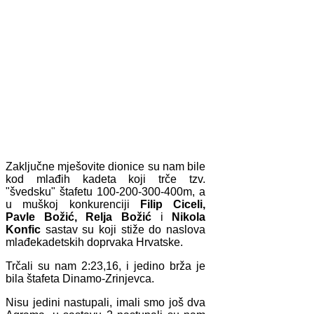
Zaključne mješovite dionice su nam bile
kod mlađih kadeta koji trče tzv.
"švedsku" štafetu 100-200-300-400m, a
u muškoj konkurenciji
Filip Ciceli,
Pavle Božić, Relja Božić
i
Nikola
Konfic
sastav su koji stiže do naslova
mlađekadetskih doprvaka Hrvatske.
Trčali su nam 2:23,16, i jedino brža je
bila štafeta Dinamo-Zrinjevca.
Nisu jedini nastupali, imali smo još dva