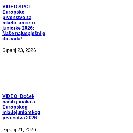
VIDEO
SPOT
Europsko
prvenstvo za
mlađe juniore i
juniorke 2026:
Naše najuspješnije
do sada!
Srpanj 23, 2026
VIDEO:
Doček
naših junaka s
Europskog
mlađejuniorskog
prvenstva 2026
Srpanj 21, 2026