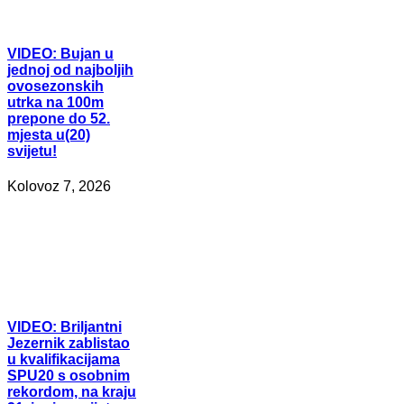
VIDEO:
Bujan u
jednoj od najboljih
ovosezonskih
utrka na 100m
prepone do 52.
mjesta u(20)
svijetu!
Kolovoz 7, 2026
VIDEO:
Briljantni
Jezernik zablistao
u kvalifikacijama
SPU20 s osobnim
rekordom, na kraju