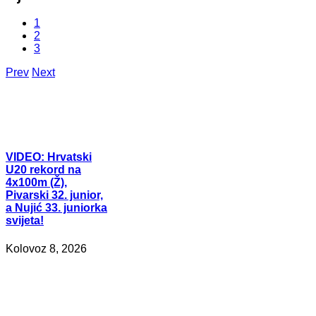
1
2
3
Prev
Next
VIDEO:
Hrvatski
U20 rekord na
4x100m (Ž),
Pivarski 32. junior,
a Nujić 33. juniorka
svijeta!
Kolovoz 8, 2026