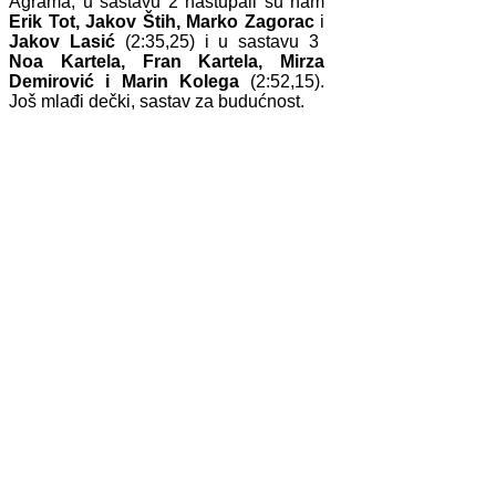
Agrama, u sastavu 2 nastupali su nam
Erik Tot, Jakov Štih, Marko Zagorac
i
Jakov Lasić
(2:35,25) i u sastavu 3
Noa Kartela, Fran Kartela, Mirza
Demirović i Marin Kolega
(2:52,15).
Još mlađi dečki, sastav za budućnost.