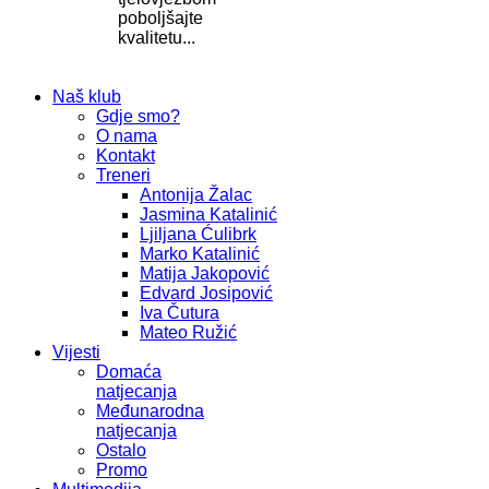
poboljšajte
kvalitetu...
Naš klub
Gdje smo?
O nama
Kontakt
Treneri
Antonija Žalac
Jasmina Katalinić
Ljiljana Ćulibrk
Marko Katalinić
Matija Jakopović
Edvard Josipović
Iva Čutura
Mateo Ružić
Vijesti
Domaća
natjecanja
Međunarodna
natjecanja
Ostalo
Promo