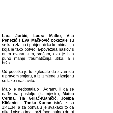
Lara Jurčić, Laura Matko, Vita
Penezić
i
Eva Mačković
pokazale su
se kao zlatna i pobjednička kombinacija
koja je tako potvrdila-povezala naslov s
onim dvoranskim, srećom, ovo je bila
puno manje traumatičnija utrka, a i
brža.
Od početka je to izgledalo da stvari idu
u pravom smjeru, a iz izmjene u izmjenu
se tako i nastavilo.
Malo je nedostajalo i Agramu II da se
nađe na postolju (4. mjesto),
Matea
Čerina, Tia Grljač-Klanjčić, Josipa
Klišanin
i
Tonka Kunac
istrčale su
1:41,34, a za pohvalu je svakako to da
nikad nismo imali brži (nominalno) drugi