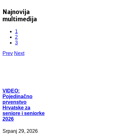
Najnovija
multimedija
1
2
3
Prev
Next
VIDEO:
Pojedinačno
prvenstvo
Hrvatske za
seniore i seniorke
2026
Srpanj 29, 2026