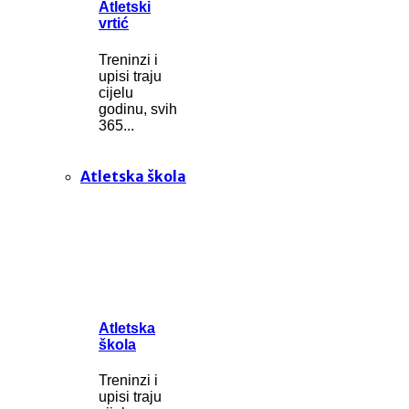
Atletski
vrtić
Treninzi i
upisi traju
cijelu
godinu, svih
365...
Atletska škola
Atletska
škola
Treninzi i
upisi traju