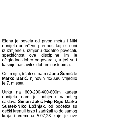
Elena je povela od prvog metra i Niki
donijela određenu prednost koju su oni
iz izmjene u izmjenu dodatno povećali,
specifičnost ove discipline im je
očigledno dobro odgovarala, a još su i
kasnije nastavili s dobrim nastupima.
Osim njih, trčali su nam i
Jana Šomić
te
Marko Barić
, njihovih 4:23,96 vrijedilo
je 7. mjesta.
Utrka na 600-200-400-800m kadeta
donijela nam je pobjedu najboljeg
sastava
Šimun Jukić-Filip Rigo-Marko
Šustek-Niko Ložnjak
, od početka su
dečki krenuli brzo i zadržali to do samog
kraja i vremena 5:07,23 koje je ove