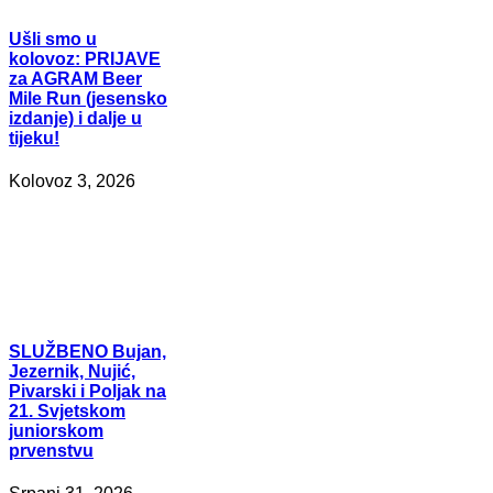
Ušli
smo u
kolovoz: PRIJAVE
za AGRAM Beer
Mile Run (jesensko
izdanje) i dalje u
tijeku!
Kolovoz 3, 2026
SLUŽBENO
Bujan,
Jezernik, Nujić,
Pivarski i Poljak na
21. Svjetskom
juniorskom
prvenstvu