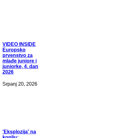
VIDEO
INSIDE
Europsko
prvenstvo za
mlađe juniore i
juniorke, 4. dan
2026
Srpanj 20, 2026
'Eksplozija'
na
koplju: