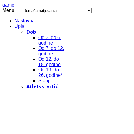
game.
Menu:
Naslovna
Upisi
Dob
Od 3. do 6.
godine
Od 7. do 12.
godine
Od 12. do
18. godine
Od 19. do
26. godine*
Stariji
Atletski vrtić