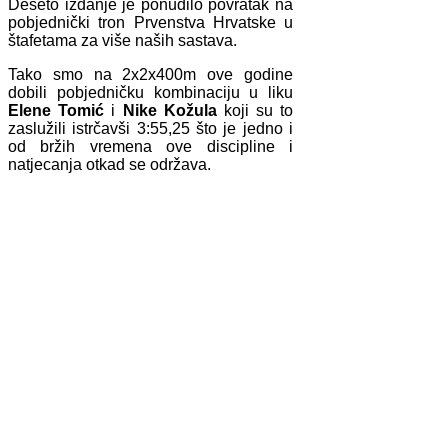
Deseto izdanje je ponudilo povratak na
pobjednički tron Prvenstva Hrvatske u
štafetama za više naših sastava.
Tako smo na 2x2x400m ove godine
dobili pobjedničku kombinaciju u liku
Elene Tomić
i
Nike Kožula
koji su to
zaslužili istrčavši 3:55,25 što je jedno i
od bržih vremena ove discipline i
natjecanja otkad se održava.