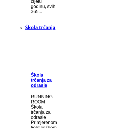
cijelu
godinu, svih
365...
Škola trčanja
Škola
trčanja za
odrasle
RUNNING
ROOM
Škola
trčanja za
odrasle
Primjerenom
tjelovježbom