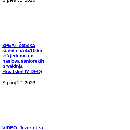
Srpanj 31, 2026
3PEAT
Ženska
štafeta na 4x100m
još jednom do
naslova seniorskih
prvakinja
Hrvatske! (VIDEO)
Srpanj 27, 2026
VIDEO:
Jezernik se