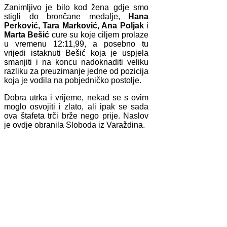
Zanimljivo je bilo kod žena gdje smo
stigli do brončane medalje,
Hana
Perković, Tara Marković, Ana Poljak
i
Marta Bešić
cure su koje ciljem prolaze
u vremenu 12:11,99, a posebno tu
vrijedi istaknuti Bešić koja je uspjela
smanjiti i na koncu nadoknaditi veliku
razliku za preuzimanje jedne od pozicija
koja je vodila na pobjedničko postolje.
Dobra utrka i vrijeme, nekad se s ovim
moglo osvojiti i zlato, ali ipak se sada
ova štafeta trči brže nego prije. Naslov
je ovdje obranila Sloboda iz Varaždina.