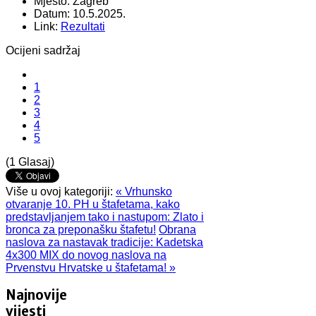
Mjesto:
Zagreb
Datum:
10.5.2025.
Link:
Rezultati
Ocijeni sadržaj
1
2
3
4
5
(1 Glasaj)
Više u ovoj kategoriji:
« Vrhunsko
otvaranje 10. PH u štafetama, kako
predstavljanjem tako i nastupom: Zlato i
bronca za preponašku štafetu!
Obrana
naslova za nastavak tradicije: Kadetska
4x300 MIX do novog naslova na
Prvenstvu Hrvatske u štafetama! »
Najnovije
vijesti