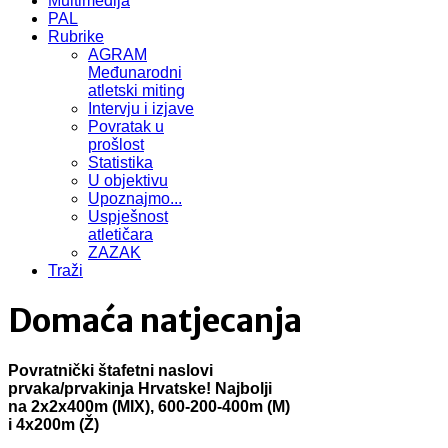
Multimedija
PAL
Rubrike
AGRAM
Međunarodni
atletski miting
Intervju i izjave
Povratak u
prošlost
Statistika
U objektivu
Upoznajmo...
Uspješnost
atletičara
ZAZAK
Traži
Domaća natjecanja
Povratnički štafetni naslovi
prvaka/prvakinja Hrvatske! Najbolji
na 2x2x400m (MIX), 600-200-400m (M)
i 4x200m (Ž)