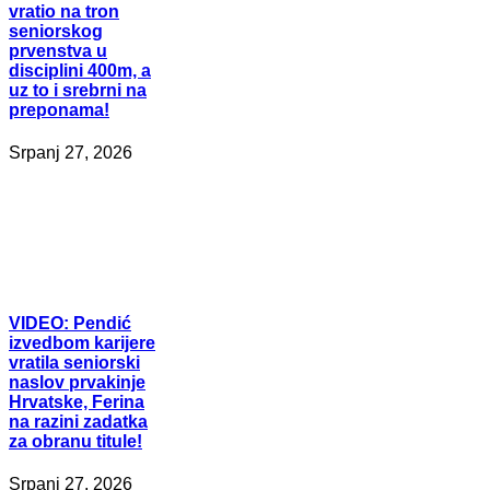
vratio na tron
seniorskog
prvenstva u
disciplini 400m, a
uz to i srebrni na
preponama!
Srpanj 27, 2026
VIDEO:
Pendić
izvedbom karijere
vratila seniorski
naslov prvakinje
Hrvatske, Ferina
na razini zadatka
za obranu titule!
Srpanj 27, 2026