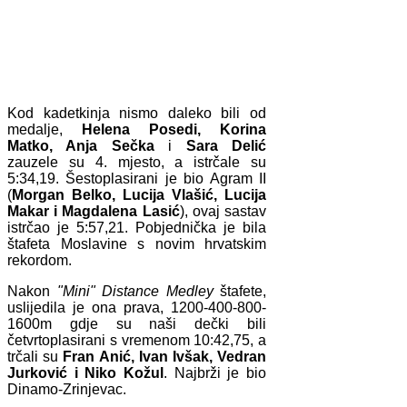
Kod kadetkinja nismo daleko bili od
medalje,
Helena Posedi, Korina
Matko, Anja Sečka
i
Sara Delić
zauzele su 4. mjesto, a istrčale su
5:34,19. Šestoplasirani je bio Agram II
(
Morgan Belko, Lucija Vlašić, Lucija
Makar i Magdalena Lasić
), ovaj sastav
istrčao je 5:57,21. Pobjednička je bila
štafeta Moslavine s novim hrvatskim
rekordom.
Nakon
"Mini" Distance Medley
štafete,
uslijedila je ona prava, 1200-400-800-
1600m gdje su naši dečki bili
četvrtoplasirani s vremenom 10:42,75, a
trčali su
Fran Anić, Ivan Ivšak, Vedran
Jurković i Niko Kožul
. Najbrži je bio
Dinamo-Zrinjevac.