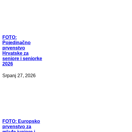
FOTO:
Pojedinačno
prvenstvo
Hrvatske za
seniore i seniorke
2026
Srpanj 27, 2026
FOTO:
Europsko
prvenstvo za
mlađe juniore i