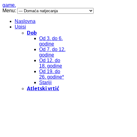
game.
Menu:
Naslovna
Upisi
Dob
Od 3. do 6.
godine
Od 7. do 12.
godine
Od 12. do
18. godine
Od 19. do
26. godine*
Stariji
Atletski vrtić