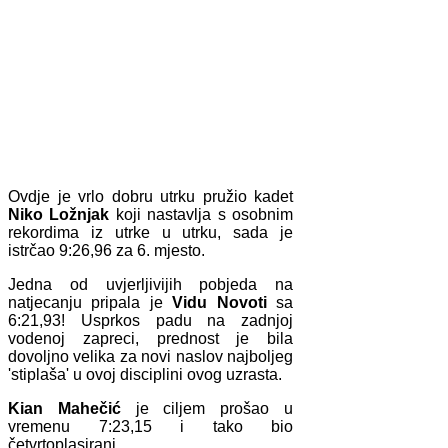
Ovdje je vrlo dobru utrku pružio kadet
Niko Ložnjak
koji nastavlja s osobnim
rekordima iz utrke u utrku, sada je
istrčao 9:26,96 za 6. mjesto.
Jedna od uvjerljivijih pobjeda na
natjecanju pripala je
Vidu Novoti
sa
6:21,93! Usprkos padu na zadnjoj
vodenoj zapreci, prednost je bila
dovoljno velika za novi naslov najboljeg
'stiplaša' u ovoj disciplini ovog uzrasta.
Kian Mahečić
je ciljem prošao u
vremenu 7:23,15 i tako bio
četvrtoplasirani.