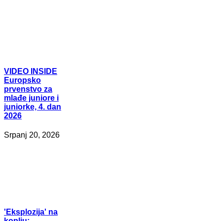
VIDEO
INSIDE
Europsko
prvenstvo za
mlađe juniore i
juniorke, 4. dan
2026
Srpanj 20, 2026
'Eksplozija'
na
koplju: