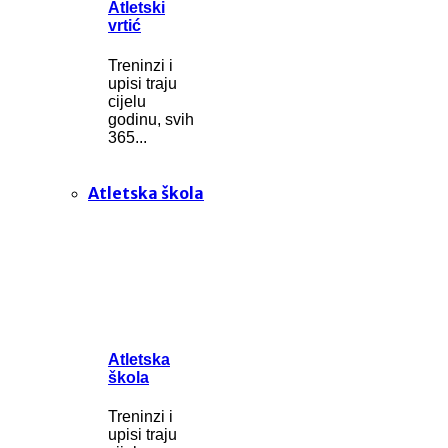
Atletski
vrtić
Treninzi i
upisi traju
cijelu
godinu, svih
365...
Atletska škola
Atletska
škola
Treninzi i
upisi traju