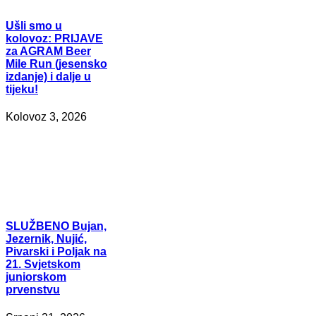
Ušli
smo u
kolovoz: PRIJAVE
za AGRAM Beer
Mile Run (jesensko
izdanje) i dalje u
tijeku!
Kolovoz 3, 2026
SLUŽBENO
Bujan,
Jezernik, Nujić,
Pivarski i Poljak na
21. Svjetskom
juniorskom
prvenstvu