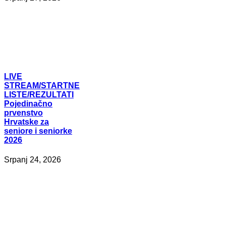
LIVE
STREAM/STARTNE
LISTE/REZULTATI
Pojedinačno
prvenstvo
Hrvatske za
seniore i seniorke
2026
Srpanj 24, 2026