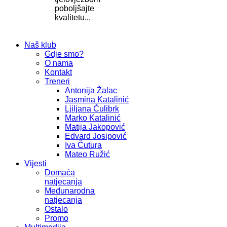
poboljšajte
kvalitetu...
Naš klub
Gdje smo?
O nama
Kontakt
Treneri
Antonija Žalac
Jasmina Katalinić
Ljiljana Ćulibrk
Marko Katalinić
Matija Jakopović
Edvard Josipović
Iva Čutura
Mateo Ružić
Vijesti
Domaća
natjecanja
Međunarodna
natjecanja
Ostalo
Promo