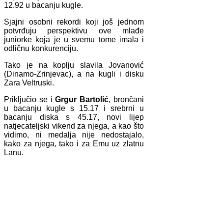
12.92 u bacanju kugle.
Sjajni osobni rekordi koji još jednom
potvrđuju perspektivu ove mlađe
juniorke koja je u svemu tome imala i
odličnu konkurenciju.
Tako je na koplju slavila Jovanović
(Dinamo-Zrinjevac), a na kugli i disku
Zara Veltruski.
Priključio se i
Grgur Bartolić
, brončani
u bacanju kugle s 15.17 i srebrni u
bacanju diska s 45.17, novi lijep
natjecateljski vikend za njega, a kao što
vidimo, ni medalja nije nedostajalo,
kako za njega, tako i za Emu uz zlatnu
Lanu.