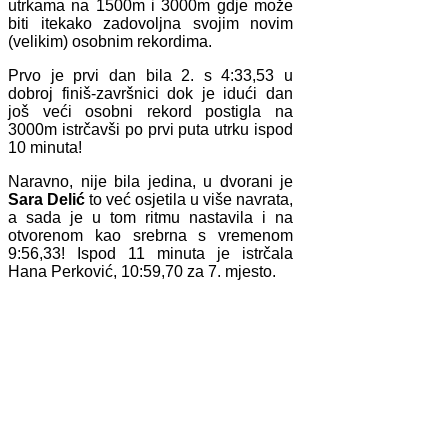
utrkama na 1500m i 3000m gdje može
biti itekako zadovoljna svojim novim
(velikim) osobnim rekordima.
Prvo je prvi dan bila 2. s 4:33,53 u
dobroj finiš-završnici dok je idući dan
još veći osobni rekord postigla na
3000m istrčavši po prvi puta utrku ispod
10 minuta!
Naravno, nije bila jedina, u dvorani je
Sara Delić
to već osjetila u više navrata,
a sada je u tom ritmu nastavila i na
otvorenom kao srebrna s vremenom
9:56,33! Ispod 11 minuta je istrčala
Hana Perković, 10:59,70 za 7. mjesto.