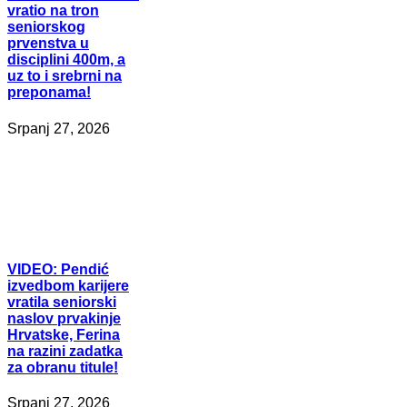
vratio na tron
seniorskog
prvenstva u
disciplini 400m, a
uz to i srebrni na
preponama!
Srpanj 27, 2026
VIDEO:
Pendić
izvedbom karijere
vratila seniorski
naslov prvakinje
Hrvatske, Ferina
na razini zadatka
za obranu titule!
Srpanj 27, 2026