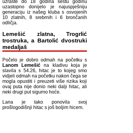
uzraste do 18 godina šestu godinu
uzastopno donijelo je najuspješniju
generaciju iz našeg kluba s osvojenih
10 zlatnih, 8 srebrnih i 6 brončanih
odličja.
Lemešić zlatna, Trogrlić
trostruka, a Bartolić dvostruki
medaljaš
Počelo je dobro odmah na početku s
Lanom Lemešić
na kladivu koja je
slavila s 54.26, hitac je to kojeg smo
vidjeli odmah na početku nakon čega se
mogla opustiti i preuzeti više rizika koji
ovaj puta nije donio neki dalji hitac, ali
neki drugi put sigurno hoće.
Lana je tako ponovila svoj
prošlogodišnji hitac s još boljim hicem.