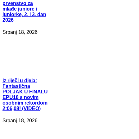
prvenstvo za
mlađe juniore i
juniorke, 2. i 3. dan
2026
Srpanj 18, 2026
Iz
riječi u djela:
Fantastična
POLJAK U FINALU
EPU18 s novim
osobnim rekordom
2:06,08! (VIDEO)
Srpanj 18, 2026