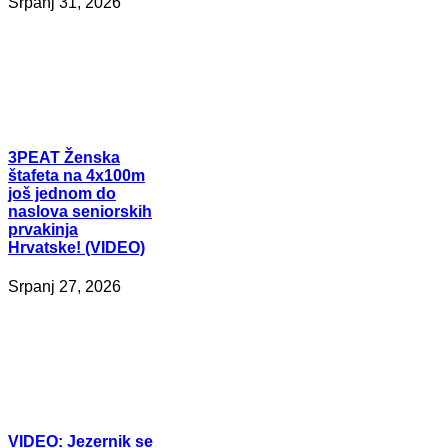
Srpanj 31, 2026
3PEAT
Ženska
štafeta na 4x100m
još jednom do
naslova seniorskih
prvakinja
Hrvatske! (VIDEO)
Srpanj 27, 2026
VIDEO:
Jezernik se