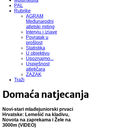
Multimedija
PAL
Rubrike
AGRAM
Međunarodni
atletski miting
Intervju i izjave
Povratak u
prošlost
Statistika
U objektivu
Upoznajmo...
Uspješnost
atletičara
ZAZAK
Traži
Domaća natjecanja
Novi-stari mlađejuniorski prvaci
Hrvatske: Lemešić na kladivu,
Novota na zaprekama i Žele na
3000m (VIDEO)