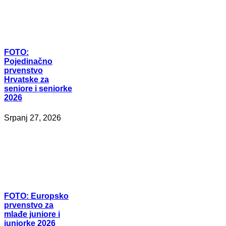
FOTO:
Pojedinačno
prvenstvo
Hrvatske za
seniore i seniorke
2026
Srpanj 27, 2026
FOTO:
Europsko
prvenstvo za
mlađe juniore i
juniorke 2026