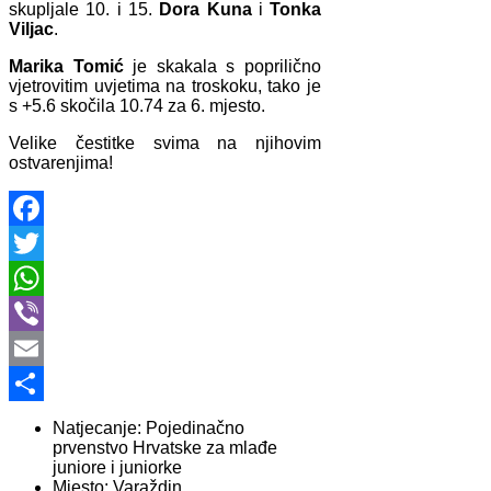
skupljale 10. i 15.
Dora Kuna
i
Tonka
Viljac
.
Marika Tomić
je skakala s poprilično
vjetrovitim uvjetima na troskoku, tako je
s +5.6 skočila 10.74 za 6. mjesto.
Velike čestitke svima na njihovim
ostvarenjima!
Facebook
Twitter
WhatsApp
Viber
Email
Share
Natjecanje:
Pojedinačno
prvenstvo Hrvatske za mlađe
juniore i juniorke
Mjesto:
Varaždin