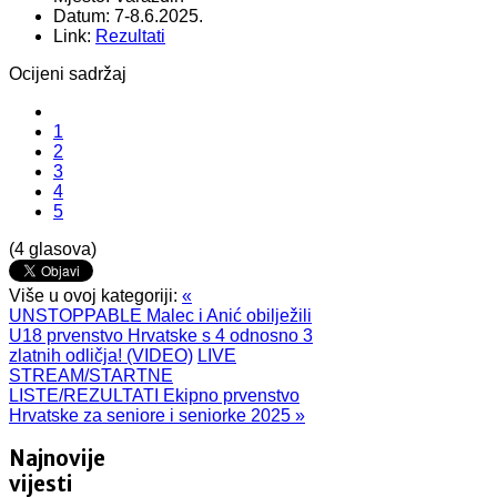
Datum:
7-8.6.2025.
Link:
Rezultati
Ocijeni sadržaj
1
2
3
4
5
(4 glasova)
Više u ovoj kategoriji:
«
UNSTOPPABLE Malec i Anić obilježili
U18 prvenstvo Hrvatske s 4 odnosno 3
zlatnih odličja! (VIDEO)
LIVE
STREAM/STARTNE
LISTE/REZULTATI Ekipno prvenstvo
Hrvatske za seniore i seniorke 2025 »
Najnovije
vijesti