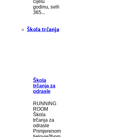
cijelu
godinu, svih
365...
Škola trčanja
Škola
trčanja za
odrasle
RUNNING
ROOM
Škola
trčanja za
odrasle
Primjerenom
tjelovježbom