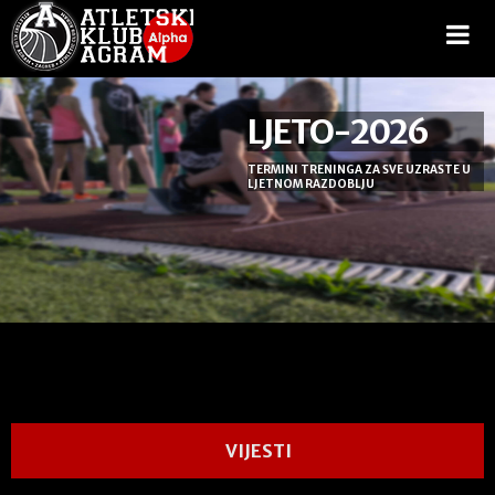
LJETO-2026
TERMINI TRENINGA ZA SVE UZRASTE U
LJETNOM RAZDOBLJU
VIJESTI