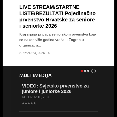
LIVE STREAM/STARTNE
LISTE/REZULTATI Pojedinačno
prvenstvo Hrvatske za seniore
i seniorke 2026
Kraj srpnja pripada seniorskom prvenstvu koje
se nakon više godina vraća u Zagreb u
organizaciji...
SRPANJ 24, 2026
0
MULTIMEDIJA
VIDEO: Svjetsko prvenstvo za
FOTO: 
juniore i juniorke 2026
juniore
KOLOVOZ 10, 2026
SRPANJ 12