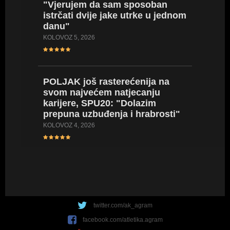
"Vjerujem da sam sposoban
pomoći
istrčati dvije jake utrke u jednom
SRPANJ 17
danu"
KOLOVOZ 5, 2026
POLJAK
(za sad
POLJAK još rasterećenija na
karijere
svom najvećem natjecanju
osobni
karijere, SPU20: "Dolazim
SRPANJ 14
prepuna uzbuđenja i hrabrosti"
KOLOVOZ 4, 2026
twitter.com/ak_agram
facebook.com/atletika.agram