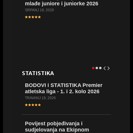
mlađe juniore i juniorke 2026
FOTO: 
SRPANJ 18, 2026
Hrvatsk
kadetki
kadetki
LIPANJ 16,
STATISTIKA
BODOVI i STATISTIKA Premier
BROWN 
atletska liga - 1. i 2. kolo 2026
rezult
WA tabl
TRAVANJ 19, 2026
nego pr
SIJEČANJ 3
Povijest pobjeđivanja i
sudjelovanja na Ekipnom