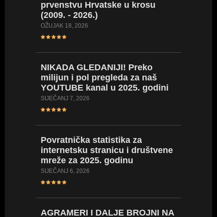
prvenstvu Hrvatske u krosu
16 naši
(2009. - 2026.)
34 nova
U 18 go
OŽUJAK 18, 2026
SIJEČANJ 2
NIKADA GLEDANIJI! Preko
milijun i pol pregleda za naš
Novi po
YOUTUBE kanal u 2025. godini
U 18 go
4000 od
SIJEČANJ 7, 2026
prvens
PROSINAC 
Povratnička statistika za
internetsku stranicu i društvene
mreže za 2025. godinu
Pojedin
medalje
SIJEČANJ 6, 2026
Najuspj
PROSINAC 
AGRAMERI I DALJE BROJNI NA