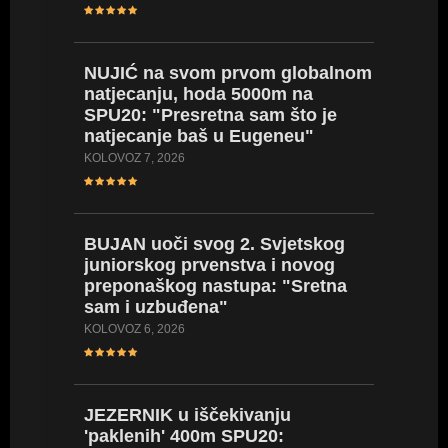
BRONČA
NUJIĆ na svom prvom globalnom
nakon 
natjecanju, hoda 5000m na
(EPU18)
SPU20: "Presretna sam što je
(VIDEO
natjecanje baš u Eugeneu"
SRPANJ 18
KOLOVOZ 7, 2026
SARA DE
BUJAN uoči svog 2. Svjetskog
stazu i
juniorskog prvenstva i novog
iskustv
preponaškog nastupa: "Sretna
će mi 
sam i uzbuđena"
SRPANJ 18
KOLOVOZ 6, 2026
PIVARSK
JEZERNIK u iščekivanju
natjeca
'paklenih' 400m SPU20:
od proš