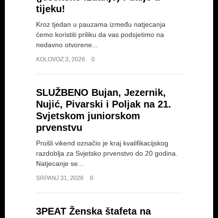
tijeku!
Kroz tjedan u pauzama između natjecanja
ćemo koristiti priliku da vas podsjetimo na
nedavno otvorene...
KOLOVOZ 3, 2026
0
SLUŽBENO Bujan, Jezernik,
Nujić, Pivarski i Poljak na 21.
Svjetskom juniorskom
prvenstvu
Prošli vikend označio je kraj kvalifikacijskog
razdoblja za Svjetsko prvenstvo do 20 godina.
Natjecanje se...
SRPANJ 31, 2026
0
3PEAT Ženska štafeta na