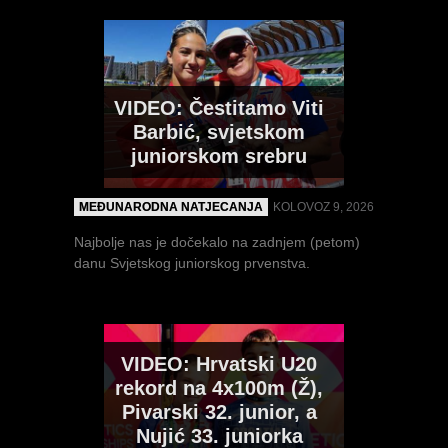
seniore i seniorke 2026
MULTIMEDIJA
SRPANJ 29, 2026
VIDEO: Čestitamo Viti
Puno toga snimljeno (ne samo u prijenosu)...
NUJIĆ na svom prvom
Barbić, svjetskom
globalnom natjecanju,
juniorskom srebru
hoda 5000m na SPU20:
"Presretna sam što je
MEĐUNARODNA NATJECANJA
KOLOVOZ 9, 2026
natjecanje baš u
Eugeneu"
Najbolje nas je dočekalo na zadnjem (petom)
danu Svjetskog juniorskog prvenstva.
INTERVJU I IZJAVE
KOLOVOZ 7, 2026
FOTO: Pojedinačno
Jutarnji hodački dan Svjetskog juniorskog
prvenstva za Hrvatsku...
prvenstvo Hrvatske za
VIDEO: Hrvatski U20
seniore i seniorke 2026
rekord na 4x100m (Ž),
Pivarski 32. junior, a
MULTIMEDIJA
SRPANJ 27, 2026
Nujić 33. juniorka