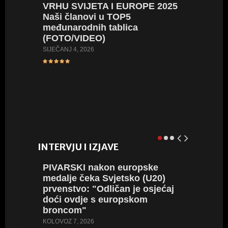
VRHU SVIJETA I EUROPE 2025
Naši članovi u TOP5
ROAD 
međunarodnih tablica
jednom 
(FOTO/VIDEO)
jubilej
pobjed
SIJEČANJ 4, 2026
Hrvats
RUJAN 11,
INTERVJU I IZJAVE
PIVARSKI nakon europske
SREBR
medalje čeka Svjetsko (U20)
ogromn
prvenstvo: "Odličan je osjećaj
koplju 
doći ovdje s europskom
vrijeda
broncom"
SRPANJ 20
KOLOVOZ 7, 2026