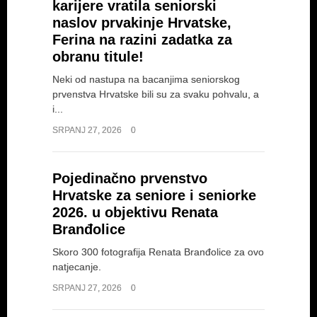
karijere vratila seniorski
naslov prvakinje Hrvatske,
Ferina na razini zadatka za
obranu titule!
Neki od nastupa na bacanjima seniorskog
prvenstva Hrvatske bili su za svaku pohvalu, a
i...
SRPANJ 27, 2026
0
Pojedinačno prvenstvo
Hrvatske za seniore i seniorke
2026. u objektivu Renata
Branđolice
Skoro 300 fotografija Renata Branđolice za ovo
natjecanje.
SRPANJ 27, 2026
0