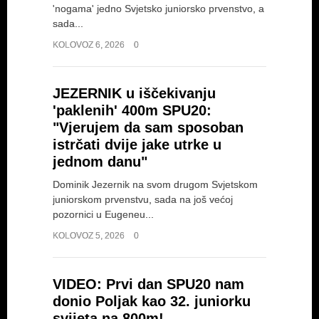
'nogama' jedno Svjetsko juniorsko prvenstvo, a
sada...
KOLOVOZ 6, 2026
0
JEZERNIK u iščekivanju
'paklenih' 400m SPU20:
"Vjerujem da sam sposoban
istrčati dvije jake utrke u
jednom danu"
Dominik Jezernik na svom drugom Svjetskom
juniorskom prvenstvu, sada na još većoj
pozornici u Eugeneu...
KOLOVOZ 5, 2026
0
VIDEO: Prvi dan SPU20 nam
donio Poljak kao 32. juniorku
svijeta na 800m!