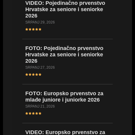
VIDEO: Pojedinačno prvenstvo
VIDEO:
Hrvatske za seniore i seniorke
Hrvatsk
2026
2026
SRPANJ 29, 2026
LIPANJ 23,
FOTO: Pojedinačno prvenstvo
FOTO: 
Hrvatske za seniore i seniorke
Hrvatsk
2026
2026
SRPANJ 27, 2026
LIPANJ 23,
FOTO: Europsko prvenstvo za
VIDEO:
mlađe juniore i juniorke 2026
Hrvatsk
kadetki
SRPANJ 21, 2026
kadetki
LIPANJ 17,
VIDEO: Europsko prvenstvo za