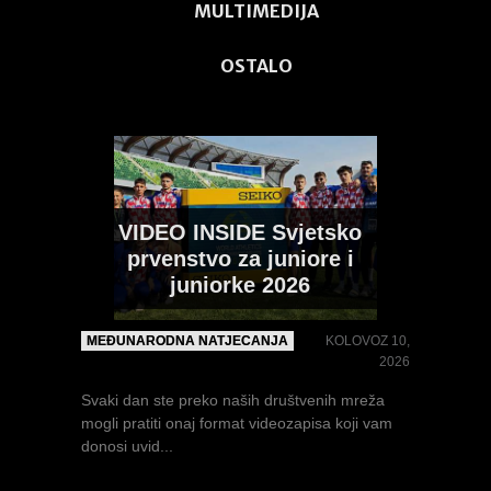
MULTIMEDIJA
VIDEO: Svjetsko
OSTALO
prvenstvo za juniore i
juniorke 2026
MULTIMEDIJA
KOLOVOZ 10, 2026
Nešto skromniji prijenos (naspram EPU18)
pratili smo...
VIDEO INSIDE Svjetsko
PIVARSKI nakon
europske medalje čeka
prvenstvo za juniore i
Svjetsko (U20)
juniorke 2026
prvenstvo: "Odličan je
osjećaj doći ovdje s
MEĐUNARODNA NATJECANJA
KOLOVOZ 10,
europskom broncom"
2026
Svaki dan ste preko naših društvenih mreža
INTERVJU I IZJAVE
KOLOVOZ 7, 2026
mogli pratiti onaj format videozapisa koji vam
donosi uvid...
VIDEO: Pojedinačno
Patrik Pivarski u Eugene i Oregon dolazi kao...
prvenstvo Hrvatske za