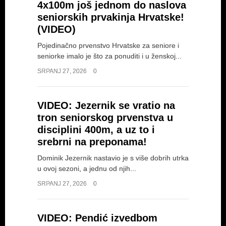
4x100m još jednom do naslova
seniorskih prvakinja Hrvatske!
(VIDEO)
Pojedinačno prvenstvo Hrvatske za seniore i
seniorke imalo je što za ponuditi i u ženskoj...
SRPANJ 27, 2026
0
VIDEO: Jezernik se vratio na
tron seniorskog prvenstva u
disciplini 400m, a uz to i
srebrni na preponama!
Dominik Jezernik nastavio je s više dobrih utrka
u ovoj sezoni, a jednu od njih...
SRPANJ 27, 2026
0
VIDEO: Pendić izvedbom