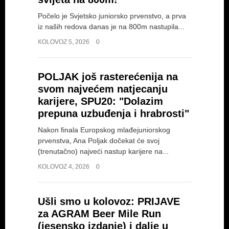
Počelo je Svjetsko juniorsko prvenstvo, a prva
iz naših redova danas je na 800m nastupila...
KOLOVOZ 5, 2026
0
POLJAK još rasterećenija na
svom najvećem natjecanju
karijere, SPU20: "Dolazim
prepuna uzbuđenja i hrabrosti"
Nakon finala Europskog mlađejuniorskog
prvenstva, Ana Poljak dočekat će svoj
(trenutačno) najveći nastup karijere na...
KOLOVOZ 4, 2026
0
Ušli smo u kolovoz: PRIJAVE
za AGRAM Beer Mile Run
(jesensko izdanje) i dalje u