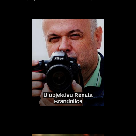
"Vjerujem da sam
sposoban istrčati dvije
jake utrke u jednom
danu"
INTERVJU I IZJAVE
KOLOVOZ 5, 2026
Dominik Jezernik na svom drugom Svjetskom
juniorskom prvenstvu...
FOTO: Prvenstvo
Balkana za juniore i
juniorke 2026
MULTIMEDIJA
SRPANJ 12, 2026
U objektivu Renata
POLJAK još
Branđolice
rasterećenija na svom
AGRAM Međunarodni
najvećem natjecanju
atletski miting
karijere, SPU20:
"Dolazim prepuna