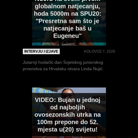
FOTO: Europsko
globalnom natjecanju,
prvenstvo za mlađe
hoda 5000m na SPU20:
juniore i juniorke 2026
"Presretna sam što je
natjecanje baš u
MULTIMEDIJA
SRPANJ 21, 2026
VIDEO: Europsko
Eugeneu"
NUJIĆ na svom prvom
prvenstvo za mlađe
globalnom natjecanju,
juniore i juniorke 2026
hoda 5000m na SPU20:
INTERVJU I IZJAVE
KOLOVOZ 7, 2026
"Presretna sam što je
Jutarnji hodački dan Svjetskog juniorskog
MULTIMEDIJA
SRPANJ 18, 2026
natjecanje baš u
prvenstva za Hrvatsku otvara Linda Nujić.
Eugeneu"
Hrvatski reprezentativci u akciji u Rietiju,
ovdje...
INTERVJU I IZJAVE
KOLOVOZ 7, 2026
VIDEO: Bujan u jednoj
Jutarnji hodački dan Svjetskog juniorskog
od najboljih
prvenstva za Hrvatsku...
ovosezonskih utrka na
100m prepone do 52.
mjesta u(20) svijetu!