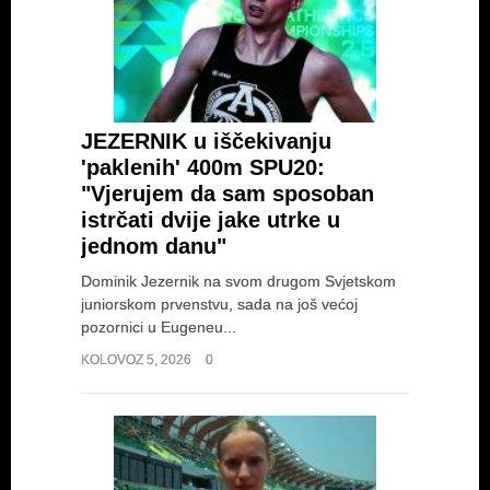
JEZERNIK u iščekivanju
'paklenih' 400m SPU20:
"Vjerujem da sam sposoban
istrčati dvije jake utrke u
jednom danu"
Dominik Jezernik na svom drugom Svjetskom
juniorskom prvenstvu, sada na još većoj
pozornici u Eugeneu...
KOLOVOZ 5, 2026
0