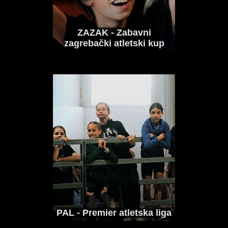
Nakon Patrika Pivarskog dobili smo i
medaljašicu Europskog...
ZAZAK - Zabavni
zagrebački atletski kup
PAL - Premier atletska liga