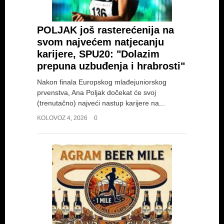
POLJAK još rasterećenija na
svom najvećem natjecanju
karijere, SPU20: "Dolazim
prepuna uzbuđenja i hrabrosti"
Nakon finala Europskog mlađejuniorskog
prvenstva, Ana Poljak dočekat će svoj
(trenutačno) najveći nastup karijere na...
KOLOVOZ 4, 2026
0