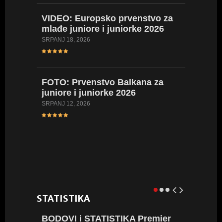
VIDEO: Europsko prvenstvo za
mlađe juniore i juniorke 2026
FOTO: 
SRPANJ 18, 2026
Hrvatsk
kadetki
kadetki
FOTO: Prvenstvo Balkana za
LIPANJ 16,
juniore i juniorke 2026
SRPANJ 12, 2026
VIDEO:
Hrvatsk
juniork
LIPANJ 8, 
STATISTIKA
BODOVI i STATISTIKA Premier
BROWN 