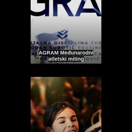
uzbuđenja i hrabrosti"
INTERVJU I IZJAVE
KOLOVOZ 4, 2026
Nakon finala Europskog mlađejuniorskog
prvenstva, Ana Poljak dočekat...
AGRAM Međunarodni
atletski miting
SREBRNA EMA
TROGRLIĆ nakon
ogromnog osobnog
rekorda na koplju
(EPU18): "Jedan, ali
vrijedan hitac!" (VIDEO)
INTERVJU I IZJAVE
SRPANJ 20, 2026