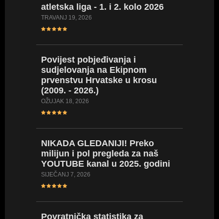
atletska liga - 1. i 2. kolo 2026
rezult
WA tabl
TRAVANJ 19, 2026
nego pr
SIJEČANJ 3
Povijest pobjeđivanja i
sudjelovanja na Ekipnom
prvenstvu Hrvatske u krosu
16 naši
(2009. - 2026.)
34 nova
U 18 go
OŽUJAK 18, 2026
SIJEČANJ 2
NIKADA GLEDANIJI! Preko
milijun i pol pregleda za naš
Novi po
YOUTUBE kanal u 2025. godini
U 18 go
4000 od
SIJEČANJ 7, 2026
prvens
PROSINAC 
Povratnička statistika za