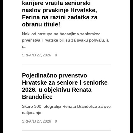
karijere vratila seniorski
naslov prvakinje Hrvatske,
Ferina na razini zadatka za
obranu titule!
Neki od nastupa na bacanjima seniorskog
prvenstva Hrvatske bili su za svaku pohvalu, a
i...
SRPANJ 27, 2026
0
Pojedinačno prvenstvo
Hrvatske za seniore i seniorke
2026. u objektivu Renata
Branđolice
Skoro 300 fotografija Renata Branđolice za ovo
natjecanje.
SRPANJ 27, 2026
0