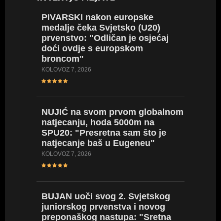
PIVARSKI nakon europske
SREBR
medalje čeka Svjetsko (U20)
ogromn
prvenstvo: "Odličan je osjećaj
koplju 
doći ovdje s europskom
vrijeda
broncom"
SRPANJ 20
KOLOVOZ 7, 2026
BRONČA
NUJIĆ na svom prvom globalnom
nakon 
natjecanju, hoda 5000m na
(EPU18)
SPU20: "Presretna sam što je
(VIDEO
natjecanje baš u Eugeneu"
SRPANJ 18
KOLOVOZ 7, 2026
SARA DE
BUJAN uoči svog 2. Svjetskog
stazu i
juniorskog prvenstva i novog
iskustv
preponaškog nastupa: "Sretna
će mi 