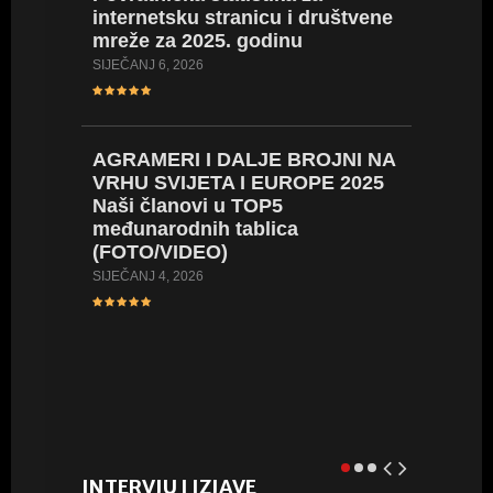
internetsku stranicu i društvene
mreže za 2025. godinu
Pojedin
medalje
SIJEČANJ 6, 2026
Najuspj
PROSINAC 
AGRAMERI I DALJE BROJNI NA
VRHU SVIJETA I EUROPE 2025
Naši članovi u TOP5
ROAD 
međunarodnih tablica
jednom 
(FOTO/VIDEO)
jubilej
pobjed
SIJEČANJ 4, 2026
Hrvats
RUJAN 11,
INTERVJU I IZJAVE