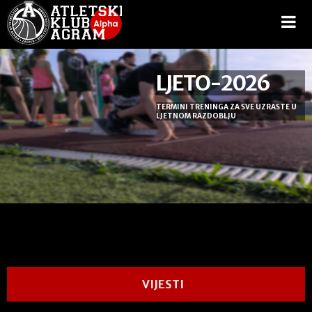
LJETO-2026
TERMINI TRENINGA ZA SVE UZRASTE U
LJETNOM RAZDOBLJU
VIJESTI