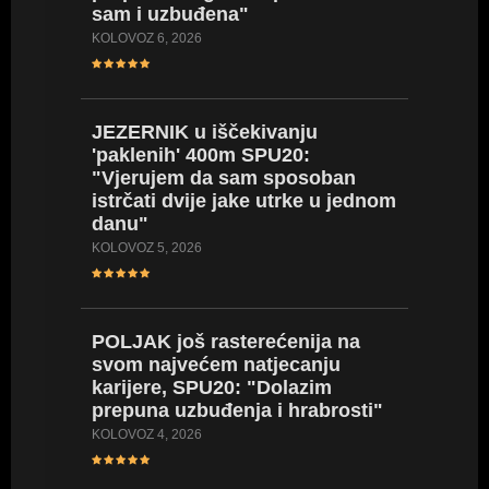
sam i uzbuđena"
SRPANJ 18
KOLOVOZ 6, 2026
PIVARSK
JEZERNIK u iščekivanju
natjeca
'paklenih' 400m SPU20:
od proš
"Vjerujem da sam sposoban
pomoći
istrčati dvije jake utrke u jednom
SRPANJ 17
danu"
KOLOVOZ 5, 2026
POLJAK
(za sad
POLJAK još rasterećenija na
karijere
svom najvećem natjecanju
osobni
karijere, SPU20: "Dolazim
SRPANJ 14
prepuna uzbuđenja i hrabrosti"
KOLOVOZ 4, 2026