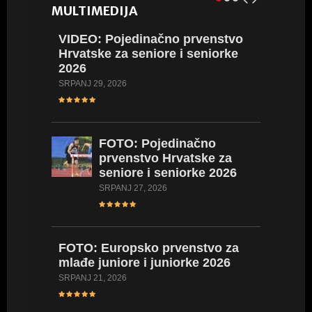
MULTIMEDIJA
VIDEO: Pojedinačno prvenstvo
VIDEO:
Hrvatske za seniore i seniorke
Hrvatsk
2026
2026
SRPANJ 29, 2026
LIPANJ 23,
FOTO: Pojedinačno
FOTO: 
prvenstvo Hrvatske za
Hrvatsk
seniore i seniorke 2026
2026
SRPANJ 27, 2026
LIPANJ 23,
FOTO: Europsko prvenstvo za
VIDEO:
mlađe juniore i juniorke 2026
Hrvatsk
kadetki
SRPANJ 21, 2026
kadetki
LIPANJ 17,