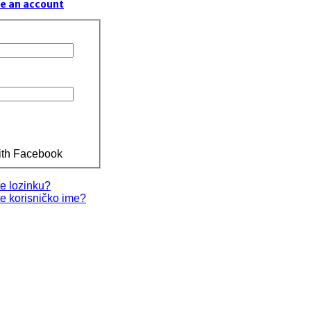
e an account
ith Facebook
te lozinku?
te korisničko ime?