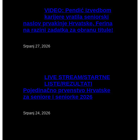
VIDEO:
Pendić izvedbom
karijere vratila seniorski
naslov prvakinje Hrvatske, Ferina
na razini zadatka za obranu titule!
Srpanj 27, 2026
LIVE
STREAM/STARTNE
LISTE/REZULTATI
Pojedinačno prvenstvo Hrvatske
za seniore i seniorke 2026
Srpanj 24, 2026