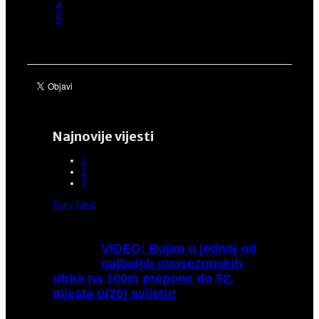
4
5
(2 glasova)
Najnovije vijesti
1
2
3
Prev
Next
VIDEO:
Bujan u jednoj od
najboljih ovosezonskih
utrka na 100m prepone do 52.
mjesta u(20) svijetu!