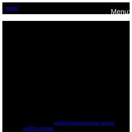
game.
Menu:
Rubrike
Zabavni zagrebački atletski kup
- 6. kolo 2025. u objektivu
Renata Branđolice
Rujan 28, 2025
veličina pisma
smanji veličinu pisma
uvečaj
veličinu pisma