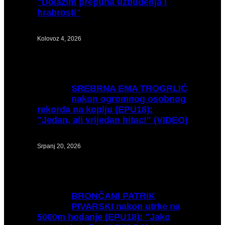
"Dolazim prepuna uzbuđenja i
hrabrosti"
Kolovoz 4, 2026
SREBRNA
EMA TROGRLIĆ
nakon ogromnog osobnog
rekorda na koplju (EPU18):
"Jedan, ali vrijedan hitac!" (VIDEO)
Srpanj 20, 2026
BRONČANI
PATRIK
PIVARSKI nakon utrke na
5000m hodanje (EPU18): "Jako