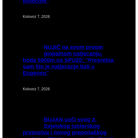
broncom"
Kolovoz 7, 2026
NUJIĆ
na svom prvom
globalnom natjecanju,
hoda 5000m na SPU20: "Presretna
sam što je natjecanje baš u
Eugeneu"
Kolovoz 7, 2026
BUJAN
uoči svog 2.
Svjetskog juniorskog
prvenstva i novog preponaškog