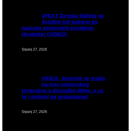
3PEAT
Ženska štafeta na
4x100m još jednom do
naslova seniorskih prvakinja
Hrvatske! (VIDEO)
Srpanj 27, 2026
VIDEO:
Jezernik se vratio
na tron seniorskog
prvenstva u disciplini 400m, a uz
to i srebrni na preponama!
Srpanj 27, 2026