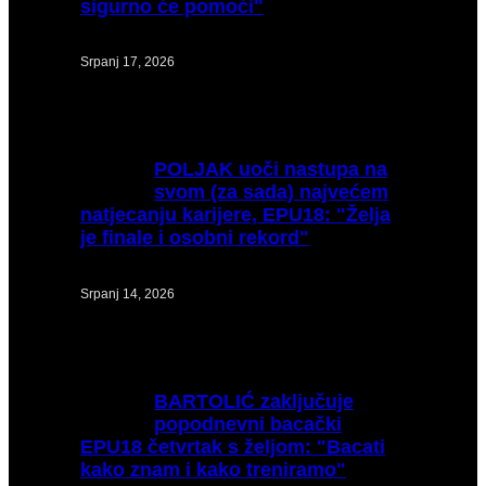
sigurno će pomoći"
Srpanj 17, 2026
POLJAK
uoči nastupa na
svom (za sada) najvećem
natjecanju karijere, EPU18: "Želja
je finale i osobni rekord"
Srpanj 14, 2026
BARTOLIĆ
zaključuje
popodnevni bacački
EPU18 četvrtak s željom: "Bacati
kako znam i kako treniramo"