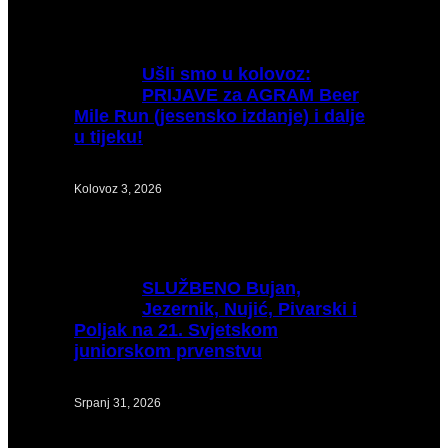
Ušli
smo u kolovoz:
PRIJAVE za AGRAM Beer
Mile Run (jesensko izdanje) i dalje
u tijeku!
Kolovoz 3, 2026
SLUŽBENO
Bujan,
Jezernik, Nujić, Pivarski i
Poljak na 21. Svjetskom
juniorskom prvenstvu
Srpanj 31, 2026