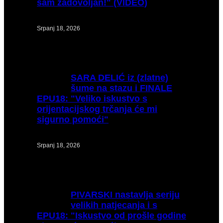
sam zadovoljan!" (VIDEO)
Srpanj 18, 2026
SARA
DELIĆ iz (zlatne)
šume na stazu i FINALE
EPU18: "Veliko iskustvo s
orijentacijskog trčanja će mi
sigurno pomoći"
Srpanj 18, 2026
PIVARSKI
nastavlja seriju
velikih natjecanja i s
EPU18: "Iskustvo od prošle godine