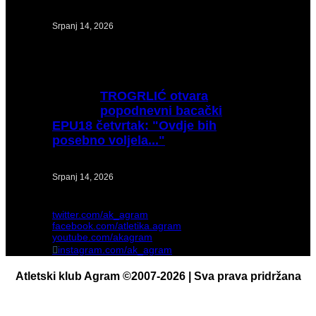
Srpanj 14, 2026
TROGRLIĆ
otvara
popodnevni bacački
EPU18 četvrtak: "Ovdje bih
posebno voljela..."
Srpanj 14, 2026
twitter.com/ak_agram
facebook.com/atletika.agram
youtube.com/akagram
instagram.com/ak_agram
Atletski klub Agram ©2007-2026 | Sva prava pridržana