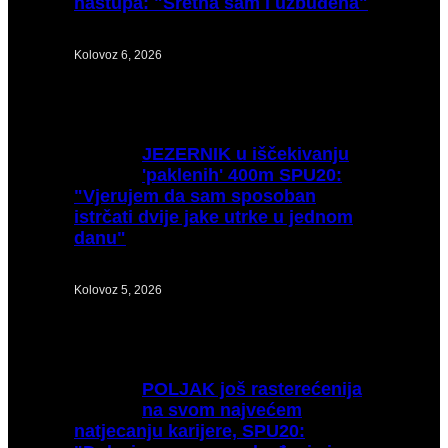
nastupa: "Sretna sam i uzbuđena"
Kolovoz 6, 2026
JEZERNIK
u iščekivanju
'paklenih' 400m SPU20:
"Vjerujem da sam sposoban
istrčati dvije jake utrke u jednom
danu"
Kolovoz 5, 2026
POLJAK
još rasterećenija
na svom najvećem
natjecanju karijere, SPU20: