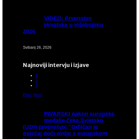
VIDEO:
Prvenstvo
Hrvatske u višebojima
2026
Svibanj 26, 2026
Najnoviji intervju i izjave
1
2
3
Prev
Next
PIVARSKI
nakon europske
medalje čeka Svjetsko
(U20) prvenstvo: "Odličan je
osjećaj doći ovdje s europskom