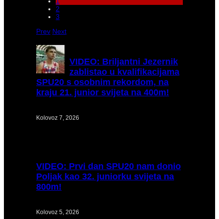
1
2
3
Prev
Next
VIDEO:
Briljantni Jezernik
zablistao u kvalifikacijama
SPU20 s osobnim rekordom, na
kraju 21. junior svijeta na 400m!
Kolovoz 7, 2026
VIDEO:
Prvi dan SPU20 nam donio
Poljak kao 32. juniorku svijeta na
800m!
Kolovoz 5, 2026