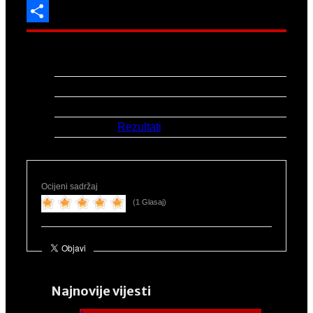
Email
Share
Natjecanje:
Pojedinačno prvenstvo Hrvatske
za juniore i juniorke
Mjesto:
Karlovac
Datum:
20.-21.6.2026.
Link:
Rezultati
Ocijeni sadržaj
(1 Glasaj)
Najnovije vijesti