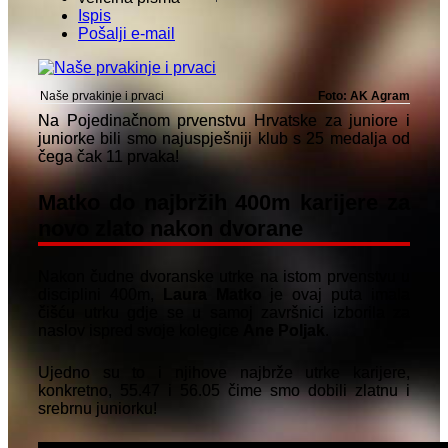
Ispis
Pošalji e-mail
Naše prvakinje i prvaci
Foto: AK Agram
Na Pojedinačnom prvenstvu Hrvatske za juniore i
juniorke bili smo najuspješniji klub s 25 medalja od
čega čak 11 prvaka!
Matko do najbržih 400m karijere za
novo zlato nakon dvorane
Nakon čudne dvoranske utrke na istom prvenstvu u
disciplini 400m,
Laura Matko
je ovaj puta imala
čišću utrku gdje se u samoj završnici izborila za
naslov ispred svoje kolegice
Ane Poljak
.
Ujedno su to i njihove najbrže utrke karijere,
konkretno, 55.47 i 56.05 čime smo dobili zlatnu i
srebrnu juniorku!