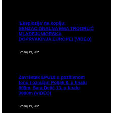
'Eksplozija'
na koplju:
SENZACIONALNA EMA TROGRLIĆ
MLAĐEJUNIORSKA
DOPRVAKINJA EUROPE! (VIDEO)
Srpanj 19, 2026
Završetak
EPU18 u pozitivnom
tonu i ozračju! Poljak 8. u finalu
800m, Sara Delić 13. u finalu
3000m (VIDEO)
Srpanj 19, 2026