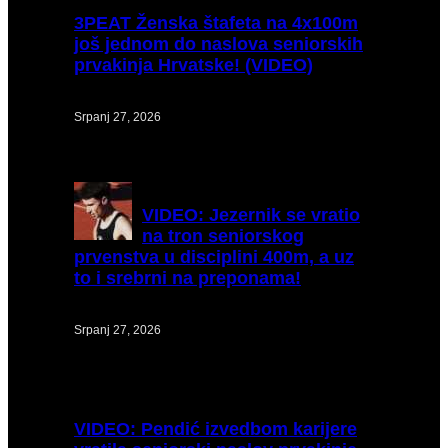
3PEAT
Ženska štafeta na 4x100m
još jednom do naslova seniorskih
prvakinja Hrvatske! (VIDEO)
Srpanj 27, 2026
VIDEO:
Jezernik se vratio
na tron seniorskog
prvenstva u disciplini 400m, a uz
to i srebrni na preponama!
Srpanj 27, 2026
VIDEO:
Pendić izvedbom karijere