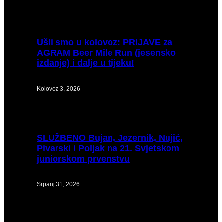
Ušli
smo u kolovoz: PRIJAVE za
AGRAM Beer Mile Run (jesensko
izdanje) i dalje u tijeku!
Kolovoz 3, 2026
SLUŽBENO
Bujan, Jezernik, Nujić,
Pivarski i Poljak na 21. Svjetskom
juniorskom prvenstvu
Srpanj 31, 2026