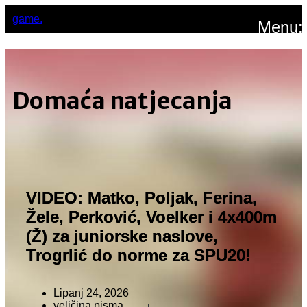
game.
Menu:
Domaća natjecanja
VIDEO: Matko, Poljak, Ferina,
Žele, Perković, Voelker i 4x400m
(Ž) za juniorske naslove,
Trogrlić do norme za SPU20!
Lipanj 24, 2026
veličina pisma