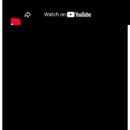
Na 3000 je trčao i
Patrik Pivarski
, 9:17,62 je bilo za
osobni rekord, a trčao je i 5000m u sličnom ritmu
(16:38,16 - 5. mjesto) uz
Jana Smoljana
i
Filipa
Mehdina
na 8. i 9. mjestu vremenima 17:25,21 i
17:52,30. Matija Jaković nastupao je u duplo kraćoj
distanci, 4:42,64 bilo je za 8. mjesto. Slavio je Kljajić
iz Kvarner Rijeke.