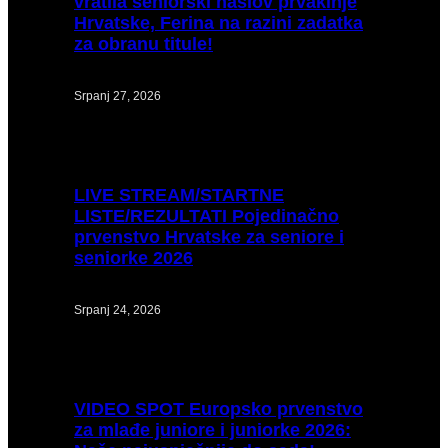
vratila seniorski naslov prvakinje
Hrvatske, Ferina na razini zadatka
za obranu titule!
Srpanj 27, 2026
LIVE
STREAM/STARTNE
LISTE/REZULTATI Pojedinačno
prvenstvo Hrvatske za seniore i
seniorke 2026
Srpanj 24, 2026
VIDEO
SPOT Europsko prvenstvo
za mlađe juniore i juniorke 2026: