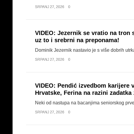
SRPANJ 27, 2026
0
VIDEO: Jezernik se vratio na tron 
uz to i srebrni na preponama!
Dominik Jezernik nastavio je s više dobrih utrka
SRPANJ 27, 2026
0
VIDEO: Pendić izvedbom karijere vr
Hrvatske, Ferina na razini zadatka 
Neki od nastupa na bacanjima seniorskog prvens
SRPANJ 27, 2026
0