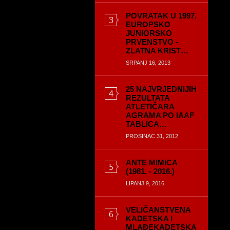
POVRATAK U 1997,
EUROPSKO
JUNIORSKO
PRVENSTVO -
ZLATNA KRIST…
SRPANJ 16, 2013
25 NAJVRJEDNIJIH
REZULTATA
ATLETIČARA
AGRAMA PO IAAF
TABLICA…
PROSINAC 31, 2012
ANTE MIMICA
(1981. - 2016.)
LIPANJ 9, 2016
VELIČANSTVENA
KADETSKA I
MLAĐEKADETSKA