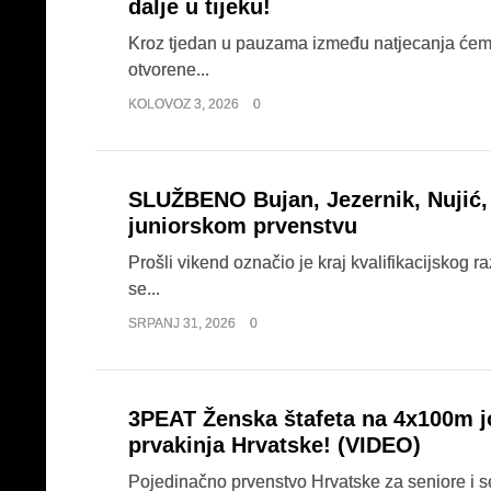
dalje u tijeku!
Kroz tjedan u pauzama između natjecanja ćemo 
otvorene...
KOLOVOZ 3, 2026
0
SLUŽBENO Bujan, Jezernik, Nujić, 
juniorskom prvenstvu
Prošli vikend označio je kraj kvalifikacijskog 
se...
SRPANJ 31, 2026
0
3PEAT Ženska štafeta na 4x100m j
prvakinja Hrvatske! (VIDEO)
Pojedinačno prvenstvo Hrvatske za seniore i sen