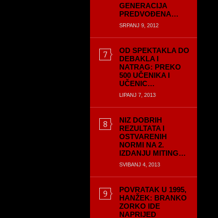
GENERACIJA
PREDVOĐENA…
SRPANJ 9, 2012
OD SPEKTAKLA DO
DEBAKLA I
NATRAG: PREKO
500 UČENIKA I
UČENIC…
LIPANJ 7, 2013
NIZ DOBRIH
REZULTATA I
OSTVARENIH
NORMI NA 2.
IZDANJU MITING…
SVIBANJ 4, 2013
POVRATAK U 1995,
HANŽEK: BRANKO
ZORKO IDE
NAPRIJED