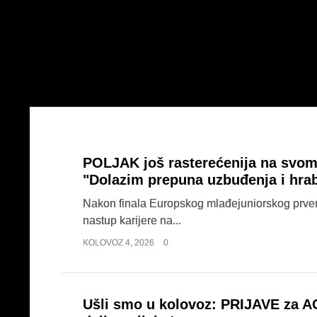
POLJAK još rasterećenija na svom
"Dolazim prepuna uzbuđenja i hrab
Nakon finala Europskog mlađejuniorskog prvens
nastup karijere na...
KOLOVOZ 4, 2026
0
Ušli smo u kolovoz: PRIJAVE za A