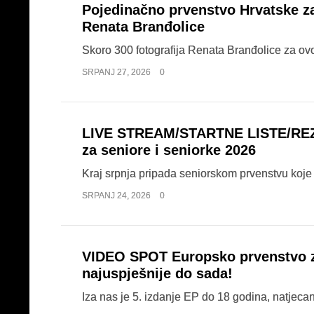
Pojedinačno prvenstvo Hrvatske za 
Renata Branđolice
Skoro 300 fotografija Renata Branđolice za ovo
SRPANJ 27, 2026
0
LIVE STREAM/STARTNE LISTE/REZU
za seniore i seniorke 2026
Kraj srpnja pripada seniorskom prvenstvu koje 
SRPANJ 24, 2026
0
VIDEO SPOT Europsko prvenstvo za
najuspješnije do sada!
Iza nas je 5. izdanje EP do 18 godina, natjecan