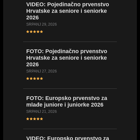
VIDEO:
Pojedinačno prvenstvo
VIDEO:
Hrvatske za seniore i seniorke
Hrvatsk
2026
2026
SRPANJ 29, 2026
LIPANJ 23,
FOTO:
Pojedinačno prvenstvo
FOTO:
Hrvatske za seniore i seniorke
Hrvatsk
2026
2026
SRPANJ 27, 2026
LIPANJ 23,
FOTO:
Europsko prvenstvo za
VIDEO:
mlađe juniore i juniorke 2026
Hrvatsk
kadetki
SRPANJ 21, 2026
kadetki
LIPANJ 17,
VIDEO:
Europsko prvenstvo za