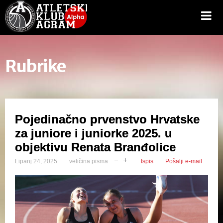
Rubrike
Pojedinačno prvenstvo Hrvatske
za juniore i juniorke 2025. u
objektivu Renata Branđolice
Lipanj 24, 2025
veličina pisma
Ispis
Pošalji e-mail