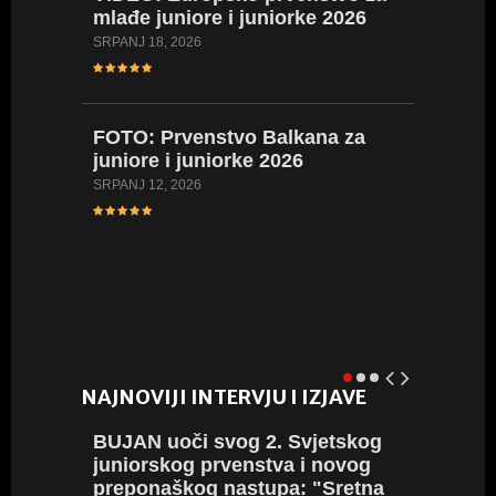
mlađe juniore i juniorke 2026
FOTO:
SRPANJ 18, 2026
Hrvatsk
kadetki
kadetki
FOTO:
Prvenstvo Balkana za
LIPANJ 16,
juniore i juniorke 2026
SRPANJ 12, 2026
VIDEO:
Hrvatsk
juniork
LIPANJ 8, 
NAJNOVIJI INTERVJU I IZJAVE
BUJAN
uoči svog 2. Svjetskog
BRONČ
juniorskog prvenstva i novog
nakon 
preponaškog nastupa: "Sretna
(EPU18)