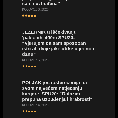
sam i uzbuđena"
(VIDEO
KOLOVOZ 6, 2026
SRPANJ 18
JEZERNIK
u iščekivanju
SARA
D
'paklenih' 400m SPU20:
stazu i
"Vjerujem da sam sposoban
iskustv
istrčati dvije jake utrke u jednom
će mi 
danu"
SRPANJ 18
KOLOVOZ 5, 2026
PIVARS
POLJAK
još rasterećenija na
natjeca
svom najvećem natjecanju
od proš
karijere, SPU20: "Dolazim
pomoći
prepuna uzbuđenja i hrabrosti"
SRPANJ 17
KOLOVOZ 4, 2026