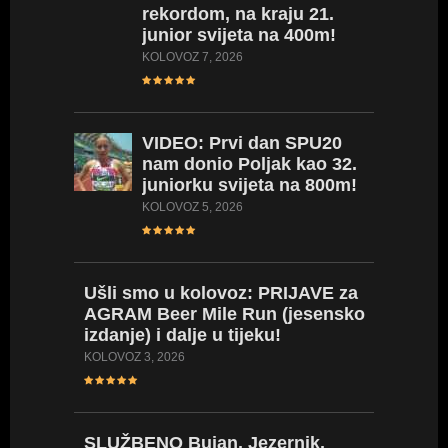
rekordom, na kraju 21.
prepon
junior svijeta na 400m!
SRPANJ 27
KOLOVOZ 7, 2026
VIDEO:
VIDEO:
Prvi dan SPU20
vratila
nam donio Poljak kao 32.
Hrvatsk
juniorku svijeta na 800m!
za obra
KOLOVOZ 5, 2026
SRPANJ 27
Ušli
smo u kolovoz: PRIJAVE za
LIVE
ST
AGRAM Beer Mile Run (jesensko
LISTE/
izdanje) i dalje u tijeku!
prvenst
seniork
KOLOVOZ 3, 2026
SRPANJ 24
SLUŽBENO
Bujan, Jezernik,