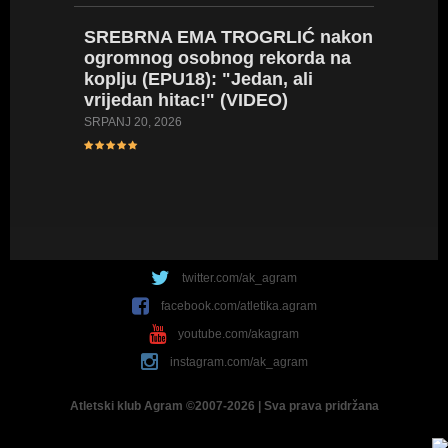
POLJA
SREBRNA
EMA TROGRLIĆ nakon
(za sad
ogromnog osobnog rekorda na
karijere
koplju (EPU18): "Jedan, ali
osobni
vrijedan hitac!" (VIDEO)
SRPANJ 14
SRPANJ 20, 2026
twitter.com/ak_agram
facebook.com/atletika.agram
youtube.com/akagram
instagram.com/ak_agram
Atletski klub Agram ©2007-2026 | Sva prava pridržana