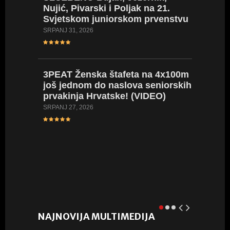
Nujić, Pivarski i Poljak na 21.
VIDEO
Svjetskom juniorskom prvenstvu
za mlađ
Naše na
SRPANJ 31, 2026
SRPANJ 23
3PEAT
Ženska štafeta na 4x100m
još jednom do naslova seniorskih
VIDEO:
prvakinja Hrvatske! (VIDEO)
Europs
prvens
SRPANJ 27, 2026
SRPANJ 21
NAJNOVIJA MULTIMEDIJA