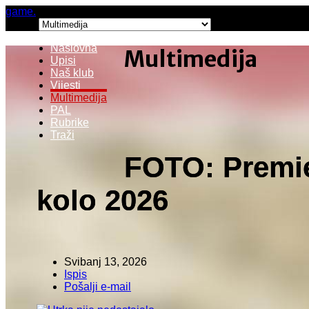
game.
Menu:
Naslovna
Multimedija
Upisi
Naš klub
Vijesti
Multimedija
PAL
Rubrike
Traži
FOTO: Premier
kolo 2026
Svibanj 13, 2026
Ispis
Pošalji e-mail