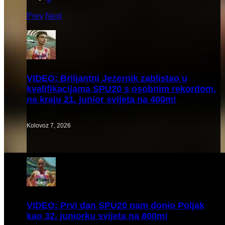
Prev
Next
VIDEO:
Briljantni Jezernik zablistao u
kvalifikacijama SPU20 s osobnim rekordom,
na kraju 21. junior svijeta na 400m!
Kolovoz 7, 2026
VIDEO:
Prvi dan SPU20 nam donio Poljak
kao 32. juniorku svijeta na 800m!