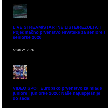
LIVE
STREAM/STARTNE LISTE/REZULTATI
Pojedinačno prvenstvo Hrvatske za seniore i
seniorke 2026
Srpanj 24, 2026
VIDEO
SPOT Europsko prvenstvo za mlađe
juniore i juniorke 2026: Naše najuspješnije
do sada!