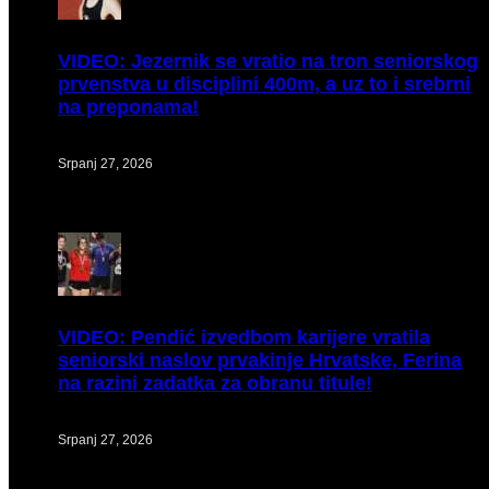
VIDEO:
Jezernik se vratio na tron seniorskog
prvenstva u disciplini 400m, a uz to i srebrni
na preponama!
Srpanj 27, 2026
VIDEO:
Pendić izvedbom karijere vratila
seniorski naslov prvakinje Hrvatske, Ferina
na razini zadatka za obranu titule!
Srpanj 27, 2026