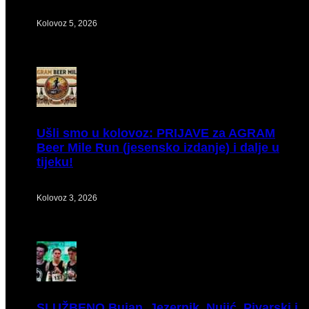
Kolovoz 5, 2026
Ušli
smo u kolovoz: PRIJAVE za AGRAM
Beer Mile Run (jesensko izdanje) i dalje u
tijeku!
Kolovoz 3, 2026
SLUŽBENO
Bujan, Jezernik, Nujić, Pivarski i