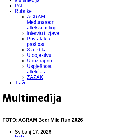
Multimedija
PAL
Rubrike
AGRAM
Međunarodni
atletski miting
Intervju i izjave
Povratak u
prošlost
Statistika
U objektivu
Upoznajmo...
Uspješnost
atletičara
ZAZAK
Traži
Multimedija
FOTO: AGRAM Beer Mile Run 2026
Svibanj 17, 2026