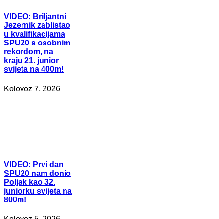
VIDEO:
Briljantni
Jezernik zablistao
u kvalifikacijama
SPU20 s osobnim
rekordom, na
kraju 21. junior
svijeta na 400m!
Kolovoz 7, 2026
VIDEO:
Prvi dan
SPU20 nam donio
Poljak kao 32.
juniorku svijeta na
800m!
Kolovoz 5, 2026