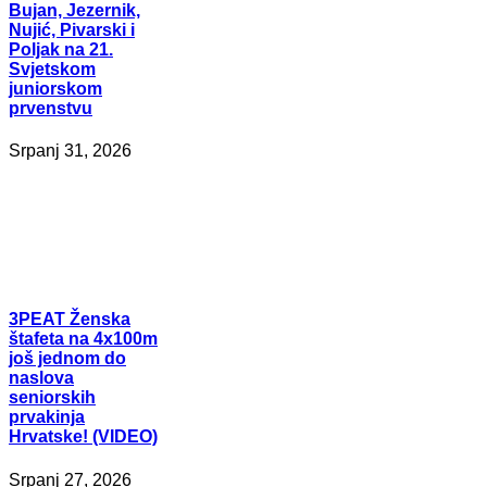
Bujan, Jezernik,
Nujić, Pivarski i
Poljak na 21.
Svjetskom
juniorskom
prvenstvu
Srpanj 31, 2026
3PEAT
Ženska
štafeta na 4x100m
još jednom do
naslova
seniorskih
prvakinja
Hrvatske! (VIDEO)
Srpanj 27, 2026