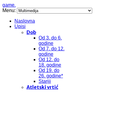
game.
Menu:
Naslovna
Upisi
Dob
Od 3. do 6.
godine
Od 7. do 12.
godine
Od 12. do
18. godine
Od 19. do
26. godine*
Stariji
Atletski vrtić