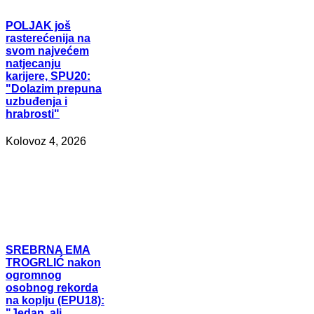
POLJAK
još
rasterećenija na
svom najvećem
natjecanju
karijere, SPU20:
"Dolazim prepuna
uzbuđenja i
hrabrosti"
Kolovoz 4, 2026
SREBRNA
EMA
TROGRLIĆ nakon
ogromnog
osobnog rekorda
na koplju (EPU18):
"Jedan, ali