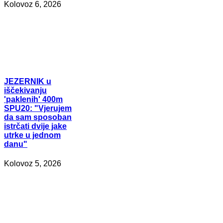
Kolovoz 6, 2026
JEZERNIK
u
iščekivanju
'paklenih' 400m
SPU20: "Vjerujem
da sam sposoban
istrčati dvije jake
utrke u jednom
danu"
Kolovoz 5, 2026