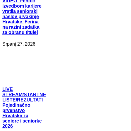
VIDEO:
Pendić
izvedbom karijere
vratila seniorski
naslov prvakinje
Hrvatske, Ferina
na razini zadatka
za obranu titule!
Srpanj 27, 2026
LIVE
STREAM/STARTNE
LISTE/REZULTATI
Pojedinačno
prvenstvo
Hrvatske za
seniore i seniorke
2026