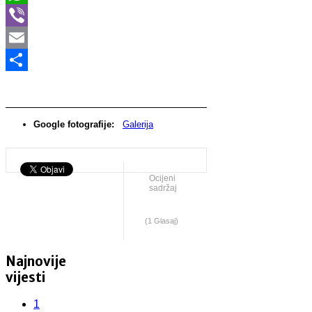
WhatsApp
Viber
Email
Share
Google fotografije:
Galerija
Ocijeni
sadržaj
(1 Glasaj)
Najnovije
vijesti
1