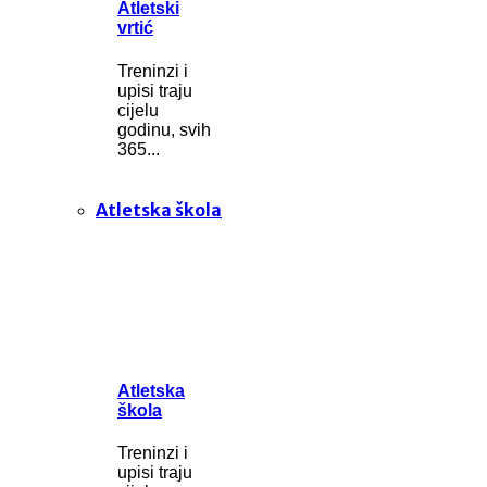
Atletski
vrtić
Treninzi i
upisi traju
cijelu
godinu, svih
365...
Atletska škola
Atletska
škola
Treninzi i
upisi traju