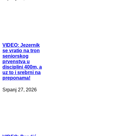
VIDEO:
Jezernik
se vratio na tron
seniorskog
prvenstva u
disciplini 400m, a
uz to i srebrni na
preponama!
Srpanj 27, 2026