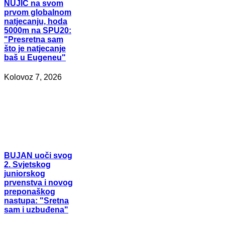
NUJIĆ
na svom
prvom globalnom
natjecanju, hoda
5000m na SPU20:
"Presretna sam
što je natjecanje
baš u Eugeneu"
Kolovoz 7, 2026
BUJAN
uoči svog
2. Svjetskog
juniorskog
prvenstva i novog
preponaškog
nastupa: "Sretna
sam i uzbuđena"