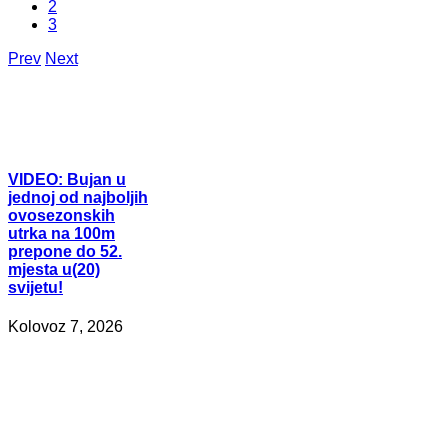
2
3
Prev
Next
VIDEO:
Bujan u
jednoj od najboljih
ovosezonskih
utrka na 100m
prepone do 52.
mjesta u(20)
svijetu!
Kolovoz 7, 2026