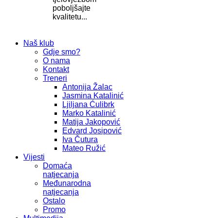
poboljšajte
kvalitetu...
Naš klub
Gdje smo?
O nama
Kontakt
Treneri
Antonija Žalac
Jasmina Katalinić
Ljiljana Ćulibrk
Marko Katalinić
Matija Jakopović
Edvard Josipović
Iva Čutura
Mateo Ružić
Vijesti
Domaća
natjecanja
Međunarodna
natjecanja
Ostalo
Promo