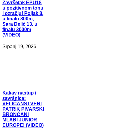
Završetak
EPU18
u pozitivnom tonu
i ozračju! Poljak 8.
u finalu 800m,
Sara Delić 13. u
finalu 3000m
(VIDEO)
Srpanj 19, 2026
Kakav
nastup i
završnica:
VELIČANSTVENI
PATRIK PIVARSKI
BRONČANI
MLAĐI JUNIOR
EUROPE! (VIDEO)