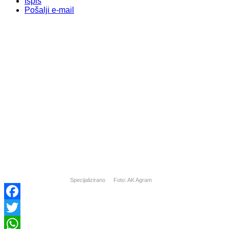
Ispis
Pošalji e-mail
Specijalizirano
Foto: AK Agram
Facebook
Twitter