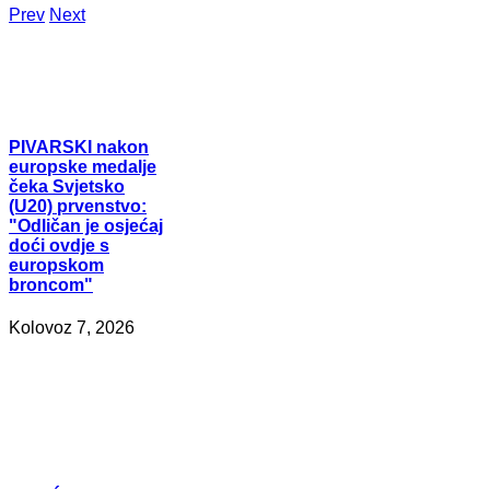
Prev
Next
PIVARSKI
nakon
europske medalje
čeka Svjetsko
(U20) prvenstvo:
"Odličan je osjećaj
doći ovdje s
europskom
broncom"
Kolovoz 7, 2026