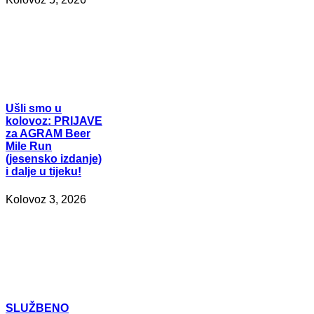
Ušli
smo u
kolovoz: PRIJAVE
za AGRAM Beer
Mile Run
(jesensko izdanje)
i dalje u tijeku!
Kolovoz 3, 2026
SLUŽBENO