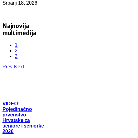
Srpanj 18, 2026
Najnovija
multimedija
1
2
3
Prev
Next
VIDEO:
Pojedinačno
prvenstvo
Hrvatske za
seniore i seniorke
2026