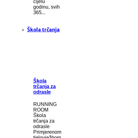
cijelu
godinu, svih
365...
Škola trčanja
Škola
trčanja za
odrasle
RUNNING
ROOM
Škola
trčanja za
odrasle
Primjerenom
tjelovježbom